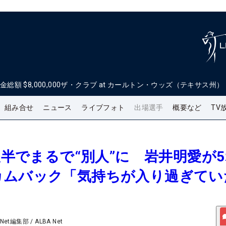
金総額
$8,000,000
ザ・クラブ at カールトン・ウッズ（テキサス州）
組み合せ
ニュース
ライブフォト
出場選手
概要など
TV
と後半でまるで“別人”に 岩井明愛が
カムバック「気持ちが入り過ぎてい
 Net編集部
/
ALBA Net