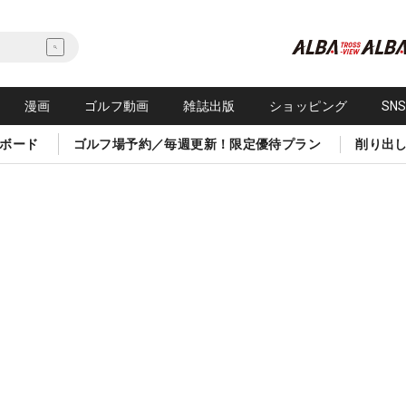
漫画
ゴルフ動画
雑誌出版
ショッピング
SN
ボード
ゴルフ場予約／毎週更新！限定優待プラン
削り出