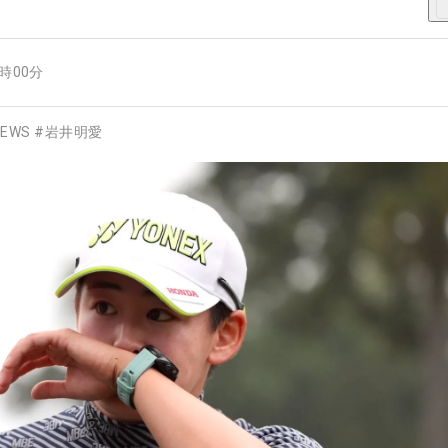
6時00分
EWS
#
岩井明愛