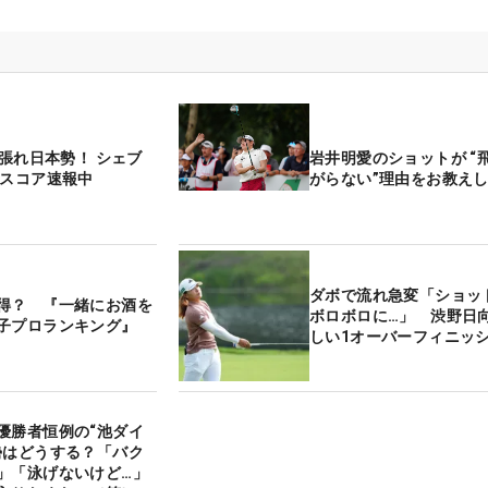
頑張れ日本勢！ シェブ
岩井明愛のショットが “
 スコア速報中
がらない”理由をお教え
ダボで流れ急変「ショッ
得？ 『一緒にお酒を
ボロボロに…」 渋野日
子プロランキング』
しい1オーバーフィニッ
優勝者恒例の“池ダイ
勢はどうする？「バク
」「泳げないけど…」