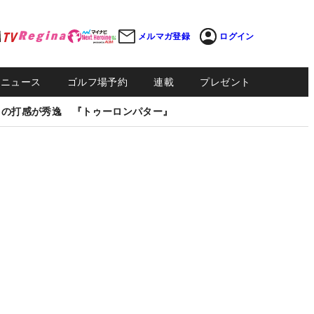
メルマガ登録
ログイン
Sニュース
ゴルフ場予約
連載
プレゼント
しの打感が秀逸 『トゥーロンパター』