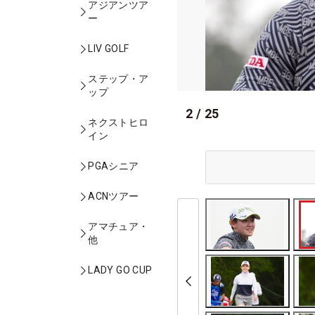
アジアンツア
ー
LIV GOLF
ステップ・ア
ップ
2
/
25
ネクストヒロ
イン
PGAシニア
ACNツアー
アマチュア・
他
LADY GO CUP