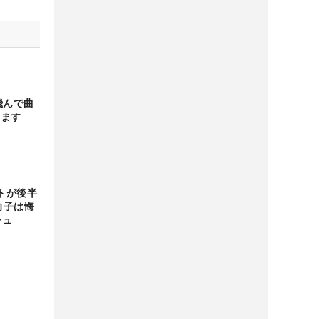
飛んで曲
します
トが後半
向子は悔
シュ