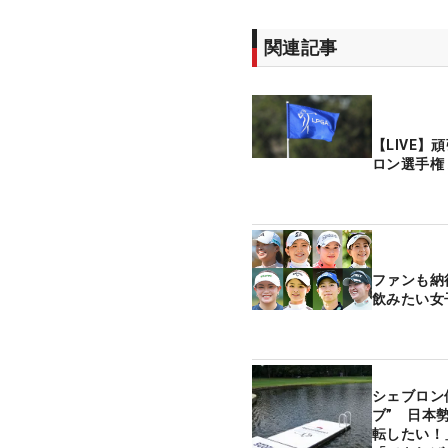
関連記事
【LIVE】
ロン選手権
ファンも納
飲みたい女
シェブロン
ブ” 日本
転したい！