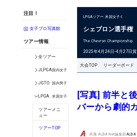
注目！
LPGAツアー
米国女子
シェブロン選手権
女子プロ写真館
ツアー情報
The Chevron Championship
2025年4月24日-4月27日
賞
全ツアー
大会TOP
リーダーボード
JLPGA
国内女子
JGTO
国内男子
[写真] 前半
LPGA
米国女子
バーから劇的
ツアーメニ
ュー
ツアーTOP
所属
ALBA Net編集部
ALBA