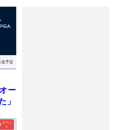
放送予定
5オー
た」
コメン
ト