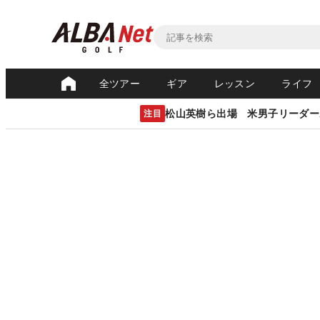
全ツアー
ギア
レッスン
ライフ
松山英樹ら出場 米男子リーダー
注目