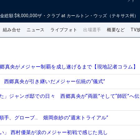
金総額
$8,000,000
ザ・クラブ at カールトン・ウッズ（テキサス州）
組み合せ
ニュース
ライブフォト
出場選手
概要など
TV
日 西郷真央がメジャー制覇を成し遂げるまで【現地記者コラム】
 西郷真央が引き継いだメジャー伝統の“儀式”
た」ジャンボ邸での日々 西郷真央が“両親”そして“師匠”へ
順手、グローブ… 畑岡奈紗の“週末トライアル”
い」 西村優菜が涙のメジャー初戦で感じた兆し