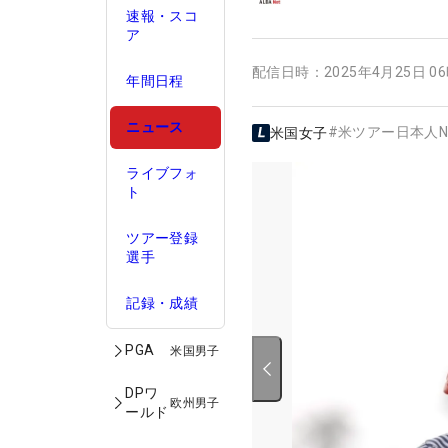
速報・スコ
ア
配信日時：
2025年4月25日 0
年間日程
ニュース
#
米ツアー日本人N
米国女子
ライブフォ
ト
ツアー登録
選手
記録・成績
PGA
米国男子
DPワ
欧州男子
ールド