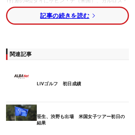
1打差の4位タイにケビン・ナ（米国）、カルロス・
オルティス（メキシコ）、2打差の6位タイグループ
記事の続きを読む
にはセルヒオ・ガルシア（スペイン）、ダスティ
ン・ジョンソン（米国）ら7人が続いた。
日本勢でただ一人出場する香妻陣一朗、2連勝がか
かるブルックス・ケプカ（米国）は2アンダー・26
関連記事
位タイで初日終えた。チーム戦では、カイマー率い
るクリークスGCが17アンダーで首位に立った。
LIVゴルフ 初日成績
笹生、渋野も出場 米国女子ツアー初日の
結果