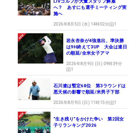
LIVゴルフが大量スタッフ解雇
へ？ あすにも選手ミーティング実
施へ
2026年8月5日 (水) 14時02分
1
岩永杏奈が4強進出、準決勝
は9H終えて3UP 大会は連日
の順延/全米女子アマ
2026年8月9日 (日) 09時39分
1
石川遼は暫定68位 第3ラウンドは
悪天候の影響で順延/米男子下部
2026年8月9日 (日) 11時15分
1
“生き残り”をかけた争い 第2回女
子リランキング2026