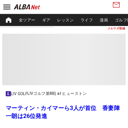
全ツアー
ギア
レッスン
ライフ
漫画
ゴルフ
メルマガ登録
LIVゴルフ第8戦 at ヒューストン
LIV GOLF
マーティン・カイマーら3人が首位 香妻陣
一朗は26位発進