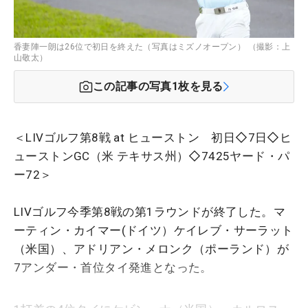
香妻陣一朗は26位で初日を終えた（写真はミズノオープン） （撮影：上
山敬太）
この記事の写真
1
枚を見る
＜LIVゴルフ第8戦 at ヒューストン 初日◇7日◇ヒ
ューストンGC（米 テキサス州）◇7425ヤード・パ
ー72＞
LIVゴルフ今季第8戦の第1ラウンドが終了した。マ
ーティン・カイマー(ドイツ）ケイレブ・サーラット
（米国）、アドリアン・メロンク（ポーランド）が
7アンダー・首位タイ発進となった。