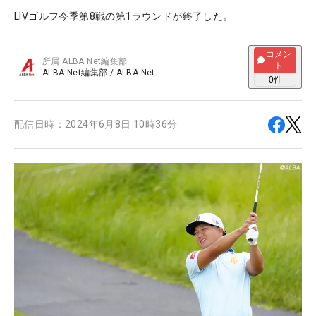
LIVゴルフ今季第8戦の第1ラウンドが終了した。
コメン
所属
ALBA Net編集部
ト
ALBA Net編集部
/
ALBA Net
0
件
配信日時：
2024年6月8日 10時36分