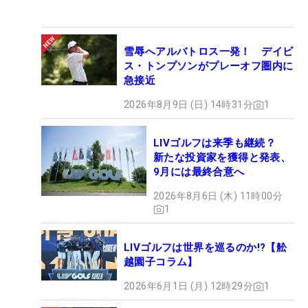
雪辱へアルバトロス一発！ デイビ
ス・トンプソンがプレーオフ圏内に
急接近
2026年8月9日 (日) 14時31分
1
LIVゴルフは来季も継続？
新たな投資家を獲得と発表、
9月には最終合意へ
2026年8月6日 (木) 11時00分
1
LIVゴルフは世界を巡るのか!?【舩
越園子コラム】
2026年6月1日 (月) 12時29分
1