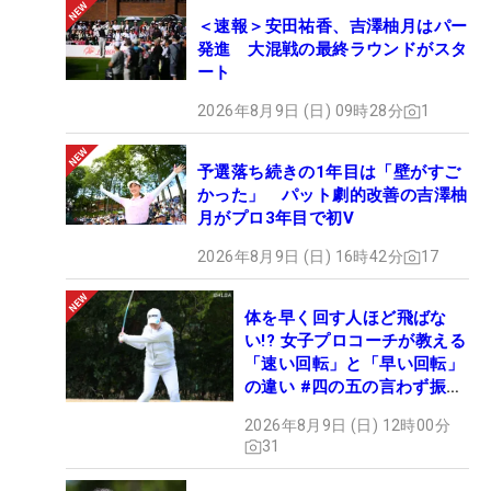
＜速報＞安田祐香、吉澤柚月はパー
発進 大混戦の最終ラウンドがスタ
ート
2026年8月9日 (日) 09時28分
1
予選落ち続きの1年目は「壁がすご
かった」 パット劇的改善の吉澤柚
月がプロ3年目で初V
2026年8月9日 (日) 16時42分
17
体を早く回す人ほど飛ばな
い!? 女子プロコーチが教える
「速い回転」と「早い回転」
の違い #四の五の言わず振り
氣れ
2026年8月9日 (日) 12時00分
31