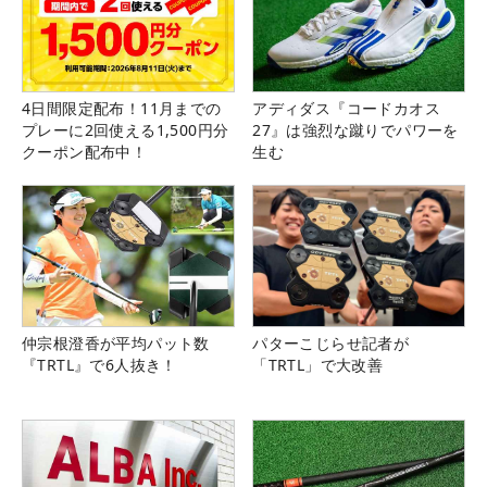
4日間限定配布！11月までの
アディダス『コードカオス
プレーに2回使える1,500円分
27』は強烈な蹴りでパワーを
クーポン配布中！
生む
仲宗根澄香が平均パット数
パターこじらせ記者が
『TRTL』で6人抜き！
「TRTL」で大改善