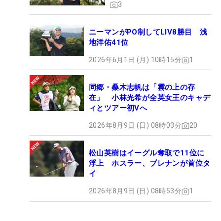
3
ニーマンがPO制してLIV8勝目 浅
地洋佑41位
2026年6月1日 (月) 10時15分
1
同郷・桑木志帆は「雲の上の存
在」 小林光希が全英女王のキャデ
ィとツアー初Vへ
2026年8月9日 (日) 08時03分
20
松山英樹はイーグル奪取で11位に
浮上 ホスラー、ブレナンが首位タ
イ
2026年8月9日 (日) 08時53分
1