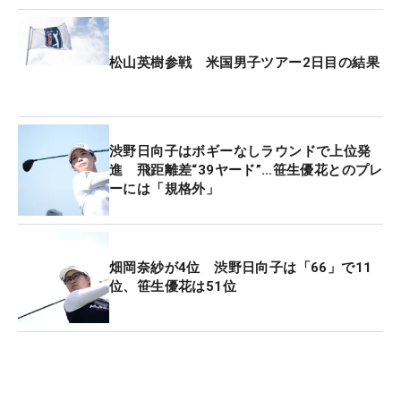
松山英樹参戦 米国男子ツアー2日目の結果
渋野日向子はボギーなしラウンドで上位発
進 飛距離差“39ヤード”…笹生優花とのプレ
ーには「規格外」
畑岡奈紗が4位 渋野日向子は「66」で11
位、笹生優花は51位