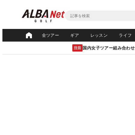
全ツアー
ギア
レッスン
ライフ
国内女子ツアー組み合わせ
注目