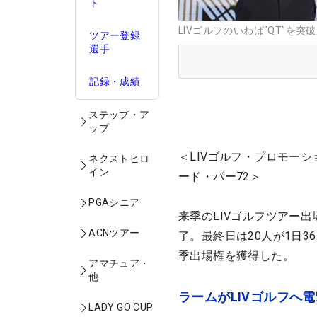
ト
LIVゴルフのいわば“QT”を突破
ツアー登録
選手
記録・成績
ステップ・ア
ップ
＜LIVゴルフ・プロモーシ
ネクストヒロ
イン
ード・パー72＞
PGAシニア
来季のLIVゴルフツアー
ACNツアー
了。最終日は20人が1日
季出場権を獲得した。
アマチュア・
他
ラームがLIVゴルフへ
LADY GO CUP