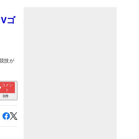
Vゴ
全競技が
コメン
ト
0
件