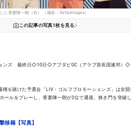
した香妻陣一朗（右） （撮影：GettyImages）
この記事の写真
1
枚を見る
ョンズ 最終日◇10日◇アブダビGC（アラブ首長国連邦）◇7
出場権を賭けた予選会「LIV・ゴルフプロモーションズ」は全
36ホールをプレーし、香妻陣一朗が2位で通過。狭き門を突破
電撃移籍【写真】