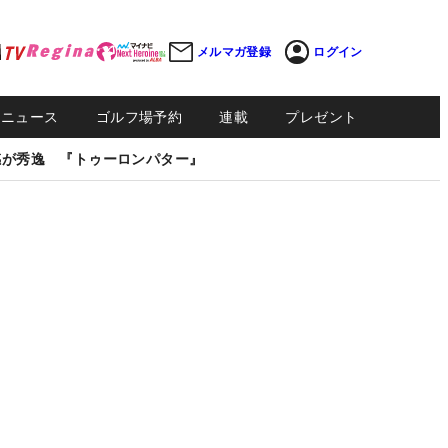
メルマガ登録
ログイン
Sニュース
ゴルフ場予約
連載
プレゼント
感が秀逸 『トゥーロンパター』