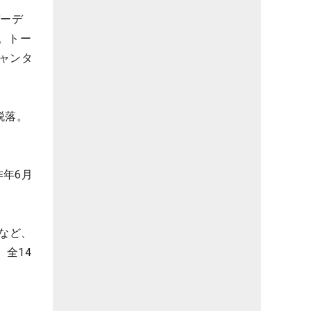
バーデ
。トー
ャンタ
脱落。
年6月
など、
全14