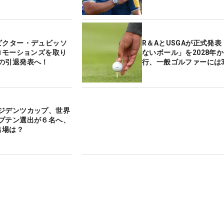
ビクター・デュビッソ
R＆AとUSGAが正式発
プロモーションズを取り
ないボール」を2028年
の引退発表へ！
行、一般ゴルファーには3
ジデンツカップ、世界
プテン選出が６名へ、
出場は？