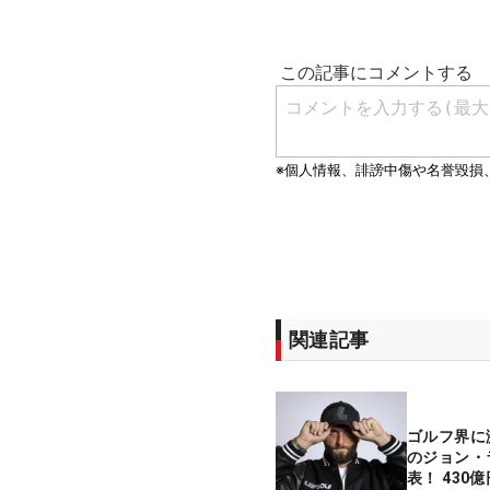
関連記事
ゴルフ界に
のジョン・
表！ 430