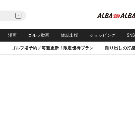
漫画
ゴルフ動画
雑誌出版
ショッピング
SN
ゴルフ場予約／毎週更新！限定優待プラン
削り出しの打