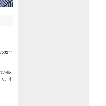
632ヤ
競技が終
して、来