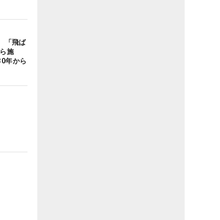
表 「飛ば
から施
0年から