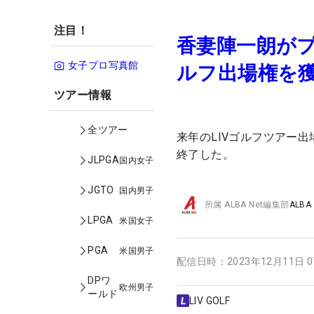
注目！
香妻陣一朗がプ
女子プロ写真館
ルフ出場権を
ツアー情報
全ツアー
来年のLIVゴルフツアー
終了した。
JLPGA
国内女子
JGTO
国内男子
所属
ALBA Net編集部
ALBA
LPGA
米国女子
PGA
米国男子
配信日時：
2023年12月11日 
DPワ
欧州男子
ールド
LIV GOLF