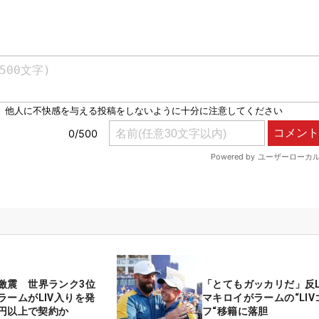
激震 世界ランク3位
「とてもガッカリだ」反L
ラームがLIV入りを発
マキロイがラームの“LIV
億円以上で契約か
フ“移籍に落胆