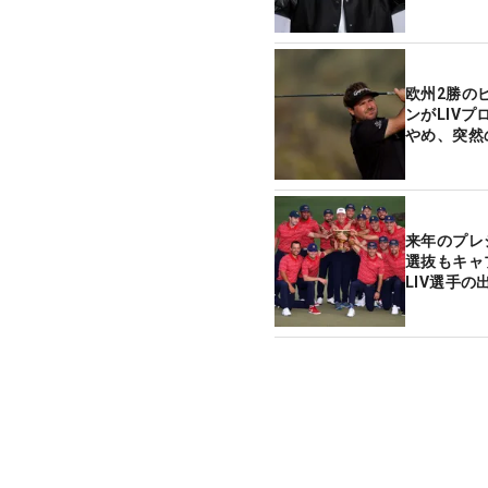
欧州2勝の
ンがLIV
やめ、突然
来年のプレ
選抜もキャ
LIV選手の