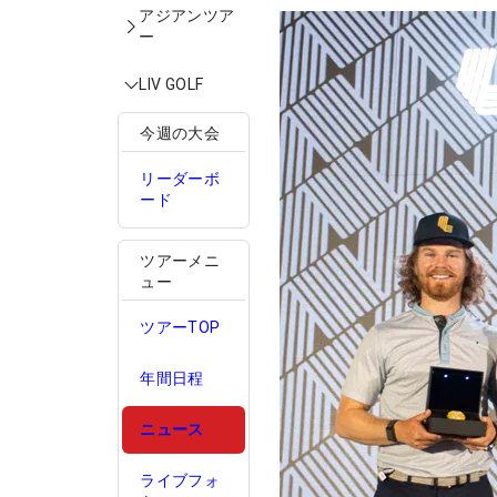
アジアンツア
ー
LIV GOLF
今週の大会
リーダーボ
ード
ツアーメニ
ュー
ツアーTOP
年間日程
ニュース
ライブフォ