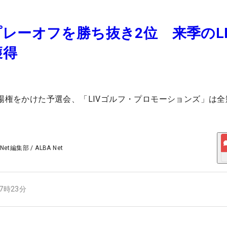
レーオフを勝ち抜き2位 来季のLI
獲得
出場権をかけた予選会、「LIVゴルフ・プロモーションズ」は
 Net編集部
/
ALBA Net
07時23分