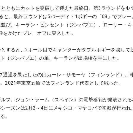
ドとともにカットを突破して迎えた最終日。第3ラウンドを4
すると、最終ラウンドは5バーディ・1ボギーの「68」でプレー
に並び、キーラン・ビンセント（ジンバブエ）、ローリー・キ
枠をかけたプレーオフに突入した。
ーとすると、2ホール目でキャンターがダブルボギーを喫して
ント（ジンバブエ）の弟、キーランが出場権を手にした。
プ通過を果たしたのはカーレ・サモーヤ（フィンランド）。昨
、2021年東京五輪ではフィンランド代表として戦った。
Vゴルフ。ジョン・ラーム（スペイン）の電撃移籍が発表される
年シーズンは2月2～4日にメキシコ・マヤコバで初戦が行われ、
いる。