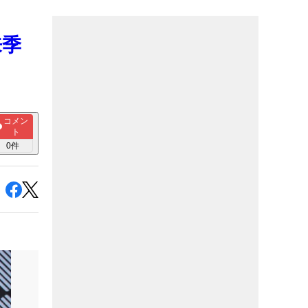
来季
コメン
ト
0
件