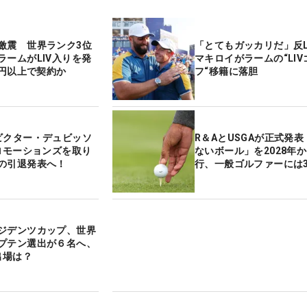
激震 世界ランク3位
「とてもガッカリだ」反L
ラームがLIV入りを発
マキロイがラームの“LIV
億円以上で契約か
フ“移籍に落胆
ビクター・デュビッソ
R＆AとUSGAが正式発
プロモーションズを取り
ないボール」を2028年
の引退発表へ！
行、一般ゴルファーには3
ジデンツカップ、世界
プテン選出が６名へ、
出場は？