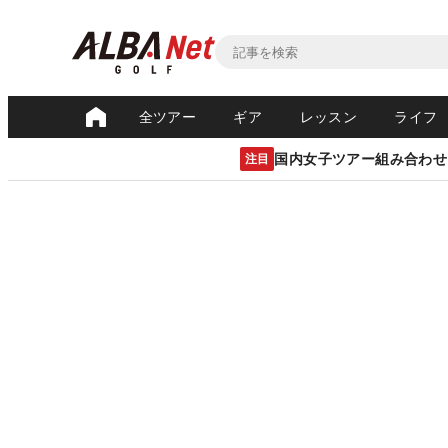
全ツアー
ギア
レッスン
ライフ
国内女子ツアー組み合わせ
注目