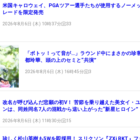
米国キャロウェイ、PGAツアー選手たちが使用するノーメ
レードを限定発売
2026年8月6日 (木) 10時37分
33
「ボトッ！って音が…」ラウンド中にまさかの珍
都玲華、頭の上のセミと“共演”
2026年8月6日 (木) 16時45分
3
改名が呼び込んだ悲願の初V！ 苦節を乗り越えた美女イ・
ンは、同姓同名7人の混戦から這い上がった“新星ヒロイン”
2026年8月6日 (木) 11時30分
15
珍しく松山英樹も5Wを即採用！ スリクソン『ZXi RKT』フ