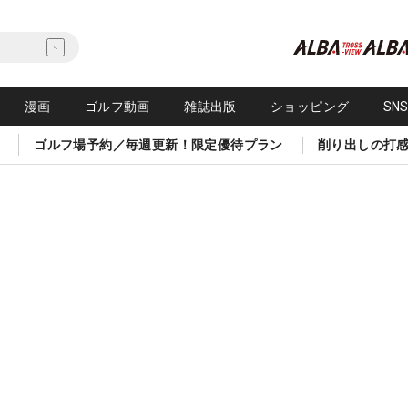
漫画
ゴルフ動画
雑誌出版
ショッピング
SN
ゴルフ場予約／毎週更新！限定優待プラン
削り出しの打