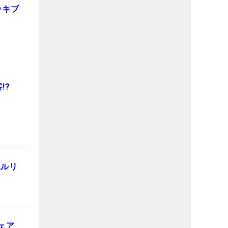
ッキブ
客!?
ユルリ
ェア