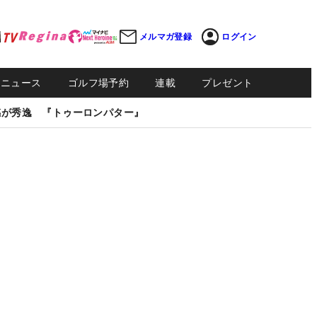
メルマガ登録
ログイン
Sニュース
ゴルフ場予約
連載
プレゼント
感が秀逸 『トゥーロンパター』