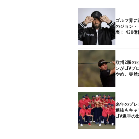
ゴルフ界に
のジョン・
表！ 430
欧州2勝の
ンがLIV
やめ、突然
来年のプレ
選抜もキャ
LIV選手の