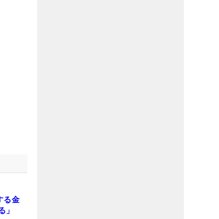
する金
る」