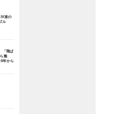
IV派の
ゴル
表 「飛ば
から施
0年から