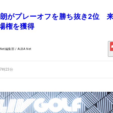
陣一朗がプレーオフを勝ち抜き2位 
出場権を獲得
 Net編集部
/
ALBA Net
07時23分