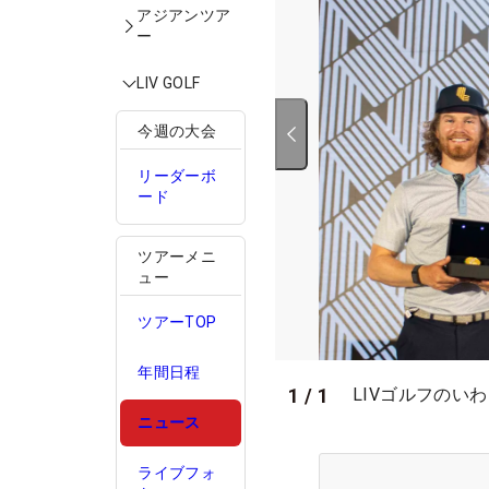
アジアンツア
ー
LIV GOLF
今週の大会
リーダーボ
ード
ツアーメニ
ュー
ツアーTOP
年間日程
1
/
1
LIVゴルフのいわ
ニュース
ライブフォ