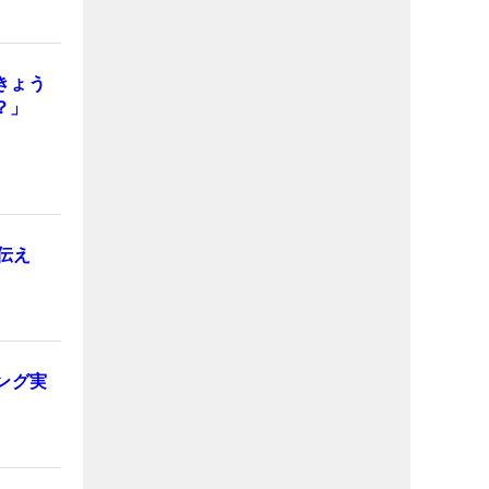
きょう
？」
伝え
ング実