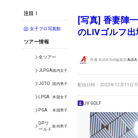
注目！
[写真] 香妻
女子プロ写真館
のLIVゴルフ
ツアー情報
全ツアー
所属
ALBA Net編集部
ALBA
JLPGA
国内女子
JGTO
国内男子
配信日時：
2023年12月11日 
LPGA
米国女子
LIV GOLF
PGA
米国男子
DPワ
欧州男子
ールド