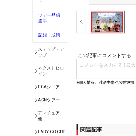
ト
ツアー登録
選手
記録・成績
ステップ・ア
ップ
ネクストヒロ
イン
PGAシニア
ACNツアー
アマチュア・
他
関連記事
LADY GO CUP