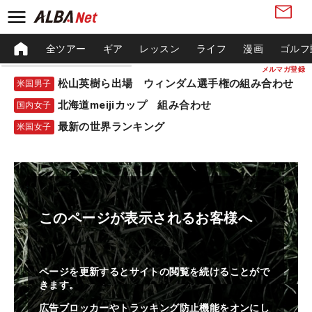
全ツアー
ギア
レッスン
ライフ
漫画
ゴルフ
メルマガ登録
松山英樹ら出場 ウィンダム選手権の組み合わせ
米国男子
北海道meijiカップ 組み合わせ
国内女子
最新の世界ランキング
米国女子
このページが表示されるお客様へ
ページを更新するとサイトの閲覧を続けることがで
きます。
広告ブロッカーやトラッキング防止機能をオンにし