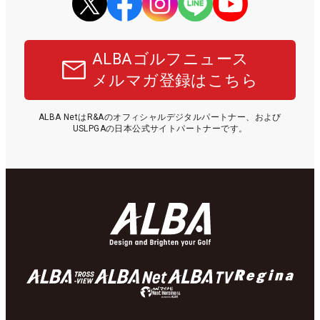
ALBAゴルフニュース
メルマガ登録はこちら
ALBA NetはR&Aのオフィシャルデジタルパートナー、および
USLPGAの日本公式サイトパートナーです。