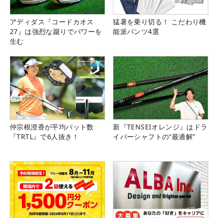
アディダス『コードカオス
猛暑を乗り切る！ こだわり機
27』は強烈な蹴りでパワーを
能派パンツ4選
生む
仲宗根澄香が平均パット数
新『TENSEIオレンジ』はドラ
『TRTL』で6人抜き！
イバーシャフトの“最適解”