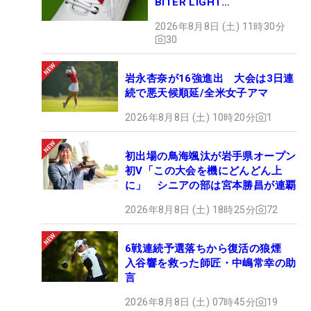
BITER LIGHT
MAGICLACE』、8月8日デビ
2026年8月8日 (土) 11時30分
ュー
30
岩永杏奈が16強進出 大会は3日連
続で悪天候順延/全米女子アマ
2026年8月8日 (土) 10時20分
1
初出場の鳥海颯汰が岩手県オープン
初V「この大会を機にどんどん上
に」 シニアの部は宮本勝昌が連覇
2026年8月8日 (土) 18時25分
72
6戦連続予選落ちから復活の狼煙
入谷響を救った師匠・中嶋常幸の助
言
2026年8月8日 (土) 07時45分
19