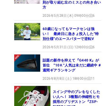
則が取り組む左のミスとの向き合い
方
2026年5月28日 (木) 09時00分
6
60歳になってもマークセンは強
い！ 最終日に急きょ投入した“特
別仕様”のエースパターで逆転V
2026年5月31日 (日) 12時00分
6
話題の新作を抑えて『G440 K』が
首位 “10Ｋ”人気は未だに継続中 #
週間ギアランキング
2026年8月8日 (土) 18時00分
11
スイング中のブレをなくした
い人へ！ 3種類の伸縮性ヒモ
採用のブリヂストン『ZSP-