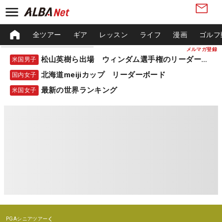
全ツアー
ギア
レッスン
ライフ
漫画
ゴルフ
メルマガ登録
松山英樹ら出場 ウィンダム選手権のリーダーボード
米国男子
北海道meijiカップ リーダーボード
国内女子
最新の世界ランキング
米国女子
PGAシニアツアー