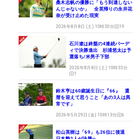
桑木志帆の優勝に「もう到達しない
んじゃないか」 全英帰りの永井花
奈が受け止めた現実
2026年8月8日 (土) 10時30分
19
石川遼は終盤の4連続バーデ
ィで決勝進出 杉浦悠太は予
選落ち/米男子下部
2026年8月8日 (土) 10時33分
1
鈴木亨は60歳誕生日に『66』 還
暦を迎えて思うこと「あの3人は異
常です」
2026年5月29日 (金) 10時13分
6
松山英樹は「69」も26位に後退
日本勢2人が決勝へ