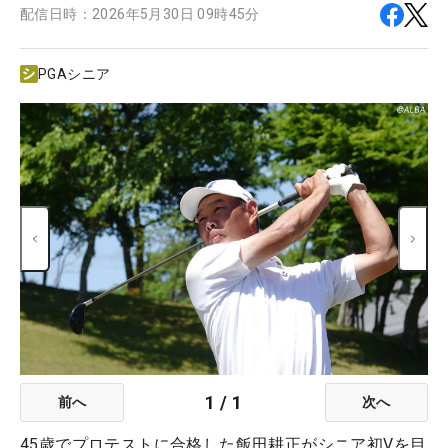
配信日時：
2026年5月30日 09時45分
PGAシニア
1
/
1
前へ
次へ
45歳でプロテストに合格した飯田耕正がシニア初Vを目