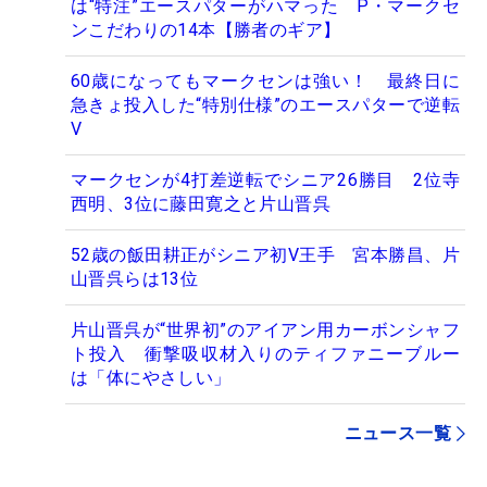
は“特注”エースパターがハマった P・マークセ
ンこだわりの14本【勝者のギア】
60歳になってもマークセンは強い！ 最終日に
急きょ投入した“特別仕様”のエースパターで逆転
V
マークセンが4打差逆転でシニア26勝目 2位寺
西明、3位に藤田寛之と片山晋呉
52歳の飯田耕正がシニア初V王手 宮本勝昌、片
山晋呉らは13位
片山晋呉が“世界初”のアイアン用カーボンシャフ
ト投入 衝撃吸収材入りのティファニーブルー
は「体にやさしい」
ニュース一覧