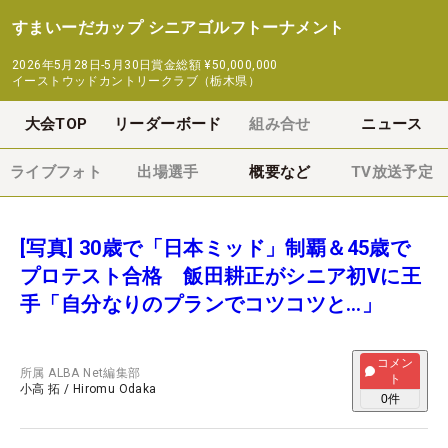
すまいーだカップ シニアゴルフトーナメント
2026年5月28日-5月30日
賞金総額
¥50,000,000
イーストウッドカントリークラブ（栃木県）
大会TOP
リーダーボード
組み合せ
ニュース
ライブフォト
出場選手
概要など
TV放送予定
[写真] 30歳で「日本ミッド」制覇＆45歳で
プロテスト合格 飯田耕正がシニア初Vに王
手「自分なりのプランでコツコツと…」
コメン
所属
ALBA Net編集部
ト
小高 拓
/
Hiromu Odaka
0
件