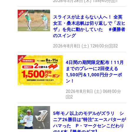
2026年5月28日 (木) 15時40分
1
スライスが止まらない人へ！ 全英
女王・桑木志帆は切り返しで「左ヒ
ザ」を先に動かしていた #優勝者
のスイング
2026年8月8日 (土) 12時00分
32
4日間の期間限定配布！11月
までのプレーに2回使える
1,500円＆1,000円分クーポ
ン！
2026年8月8日 (土) 06時00分
2
5年モノ以上のモデルがズラリ シ
ニア26勝目は“特注”エースパターが
ハマった P・マークセンこだわり
の14本【勝者のギア】