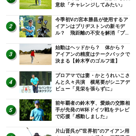
意欲「チャレンジしてみたい」
今季初Vの宮本勝昌が使用するア
2
イアンはブリヂストンの新モデ
ル？ 飛距離の不安を解消「プラ
スなだけに」【勝者のギア】
始動はヘッドから？ 体から？
3
アイアンの精度はテークバックで
決まる【鈴木亨のゴルフ道】
プロアマでは妻・かとうれいこさ
4
んと久々共演 横尾要がシニアデ
ビュー「見栄を張らずに」
前年覇者の鈴木亨、愛娘の交際相
5
手が先発のW杯ドイツ戦をテレビ
で応援「感動しました」
片山晋呉が“世界初”のアイアン用