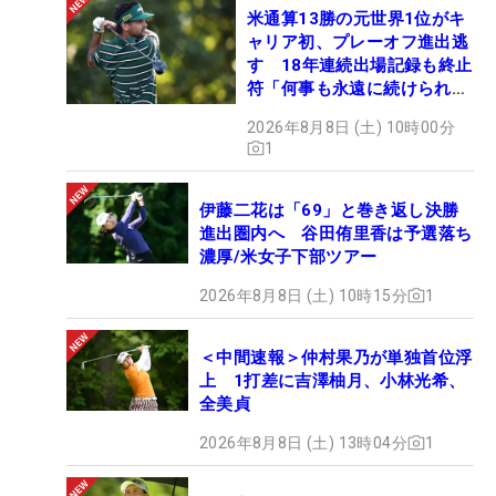
米通算13勝の元世界1位がキ
ャリア初、プレーオフ進出逃
す 18年連続出場記録も終止
符「何事も永遠に続けられな
い」
2026年8月8日 (土) 10時00分
1
伊藤二花は「69」と巻き返し決勝
進出圏内へ 谷田侑里香は予選落ち
濃厚/米女子下部ツアー
2026年8月8日 (土) 10時15分
1
＜中間速報＞仲村果乃が単独首位浮
上 1打差に吉澤柚月、小林光希、
全美貞
2026年8月8日 (土) 13時04分
1