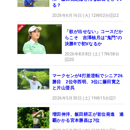
る？
2026年6月16日 (火) 12時02分
22
「欲が出せない」コースだか
らこそ 吉澤柚月は“鬼門”の
決勝Rで初Vなるか
2026年8月8日 (土) 17時58分
20
マークセンが4打差逆転でシニア26
勝目 2位寺西明、3位に藤田寛之
と片山晋呉
2026年5月30日 (土) 19時15分
1
増田伸洋、飯田耕正が首位発進 連
覇かかる宮本勝昌は7位