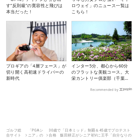
す“反則級”の寛容性と飛びは
ロウェイ」のニュース一覧は
本当だった！
こちら！
プロギアの「4層フェース」が
インター5分、都心から60分
切り開く高初速ドライバーの
のフラットな美観コース。大
新時代
栄カントリー俱楽部（千葉
県）
Recommended by
ゴルフ総
「PGAシ
30歳で「日本ミッド」制覇＆45歳でプロテスト
合サイト
ニア」の
合格 飯田耕正がシニア初Vに王手「自分なりの