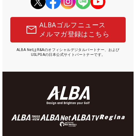
ALBAゴルフニュース
メルマガ登録はこちら
ALBA NetはR&Aのオフィシャルデジタルパートナー、および
USLPGAの日本公式サイトパートナーです。