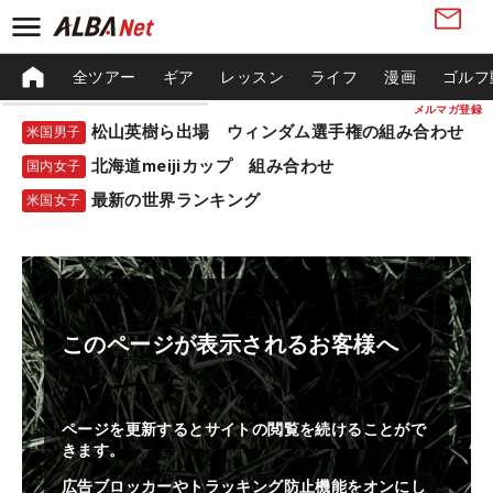
全ツアー
ギア
レッスン
ライフ
漫画
ゴルフ
メルマガ登録
松山英樹ら出場 ウィンダム選手権の組み合わせ
米国男子
北海道meijiカップ 組み合わせ
国内女子
最新の世界ランキング
米国女子
このページが表示されるお客様へ
ページを更新するとサイトの閲覧を続けることがで
きます。
広告ブロッカーやトラッキング防止機能をオンにし