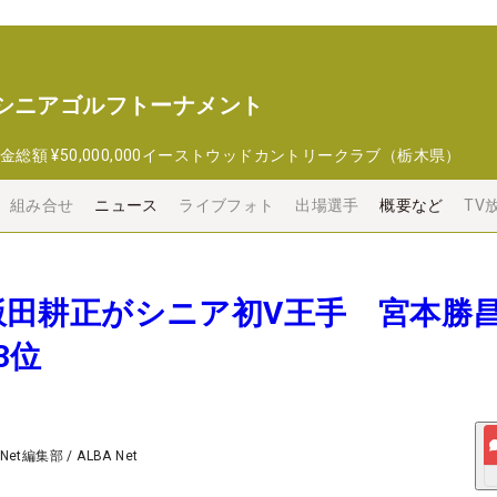
 シニアゴルフトーナメント
金総額
¥50,000,000
イーストウッドカントリークラブ（栃木県）
組み合せ
ニュース
ライブフォト
出場選手
概要など
TV
歳の飯田耕正がシニア初V王手 宮本勝
3位
 Net編集部
/
ALBA Net