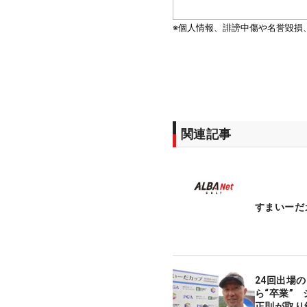
関連記事
すまいーだ
24回出場
ら“卒業”
正則が取り