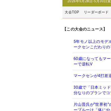
2026年5月28日-5月30日
賞
大会TOP
リーダーボード
【この大会のニュース】
5年モノ以上のモデ
ークセンこだわりの
60歳になってもマ
ーで逆転V
マークセンが4打差
30歳で「日本ミッ
分なりのプランでコ
片山晋呉が“世界初
ーブルーは「体にや