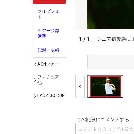
ライブフォ
ト
ツアー登録
選手
1
/
1
シニア初優勝に
記録・成績
ACNツアー
アマチュア・
他
LADY GO CUP