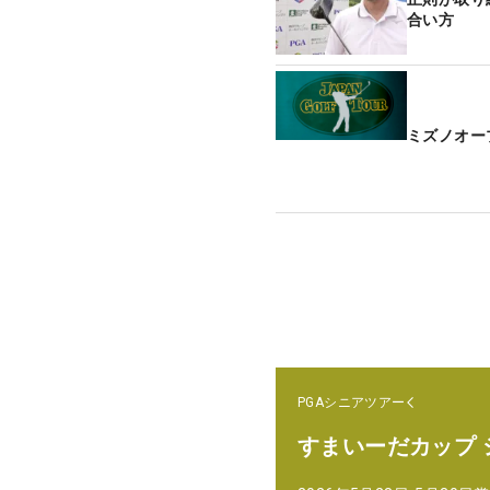
合い方
ミズノオー
PGAシニアツアー
すまいーだカップ