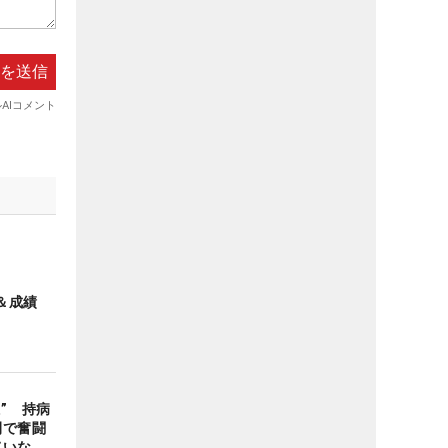
＆成績
” 持病
間で奮闘
ていな