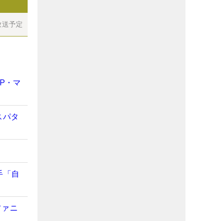
放送予定
P・マ
スパタ
手「自
ファニ