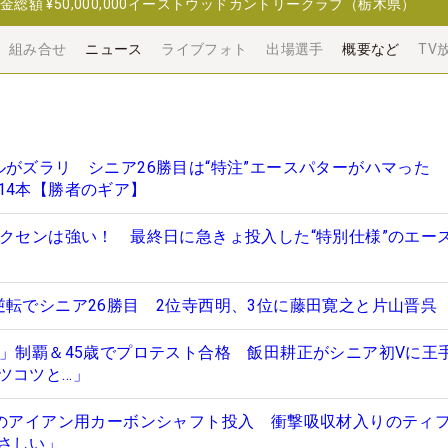
金総額
¥50,000,000
イーストウッドカントリークラブ（栃木県）
組み合せ
ニュース
ライブフォト
出場選手
概要など
TV
ルがズラリ シニア26勝目は“特注”エースパターがハマった 
14本【勝者のギア】
ークセンは強い！ 最終日に急きょ投入した“特別仕様”のエー
逆転でシニア26勝目 2位寺西明、3位に藤田寛之と片山晋呉
ド」制覇＆45歳でプロテスト合格 飯田耕正がシニア初Vに王
ツコツと…」
”のアイアン用カーボンシャフト投入 衝撃吸収材入りのティ
さしい」