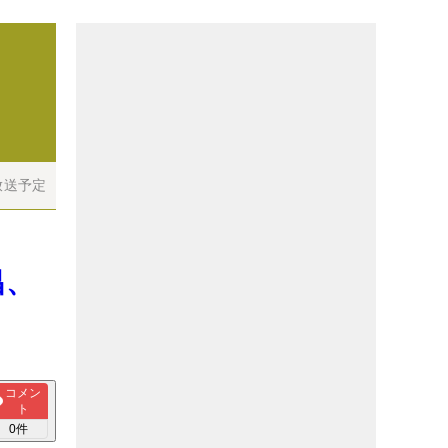
放送予定
昌、
コメン
ト
0
件