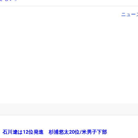
ニュー
石川遼は12位発進 杉浦悠太20位/米男子下部