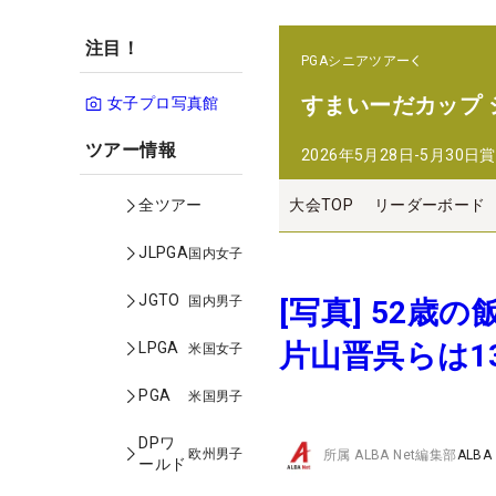
注目！
PGAシニアツアー
すまいーだカップ
女子プロ写真館
ツアー情報
2026年5月28日-5月30日
賞
大会TOP
リーダーボード
全ツアー
JLPGA
国内女子
JGTO
国内男子
[写真] 52
片山晋呉らは1
LPGA
米国女子
PGA
米国男子
DPワ
欧州男子
所属
ALBA Net編集部
ALBA
ールド