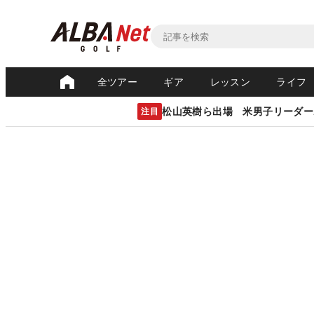
全ツアー
ギア
レッスン
ライフ
松山英樹ら出場 米男子リーダー
注目