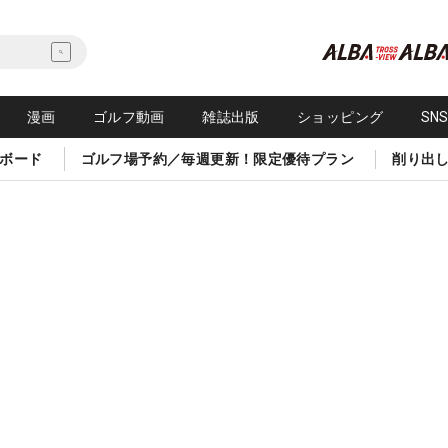
漫画
ゴルフ動画
雑誌出版
ショッピング
SN
ボード
ゴルフ場予約／毎週更新！限定優待プラン
削り出