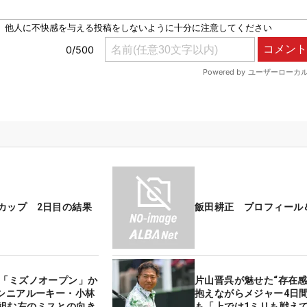
カップ 2日目の結果
飯田耕正 プロフィール
の「ミズノオープン」か
片山晋呉が魅せた“存在感
 シニアルーキー・小林
抱えながらメジャー4日
組む左のミスとの向き
も「上では1ミリも戦え