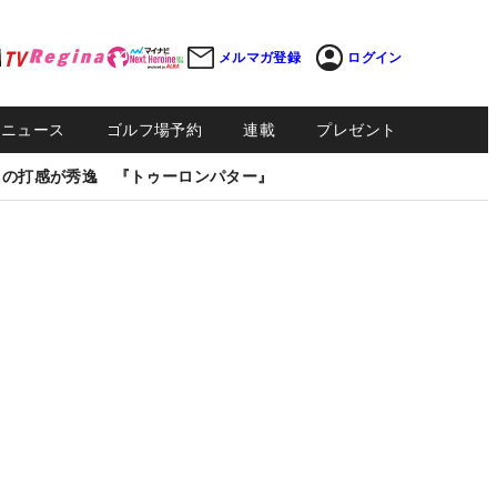
メルマガ登録
ログイン
Sニュース
ゴルフ場予約
連載
プレゼント
しの打感が秀逸 『トゥーロンパター』