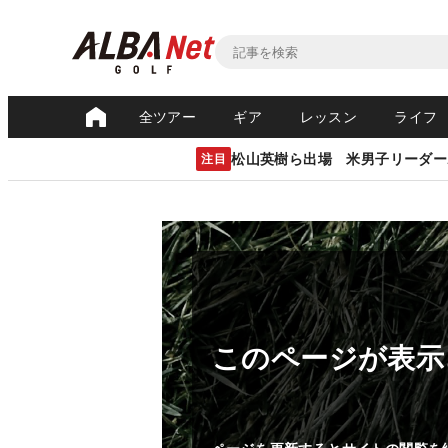
全ツアー
ギア
レッスン
ライフ
松山英樹ら出場 米男子リーダー
注目
このページが表示