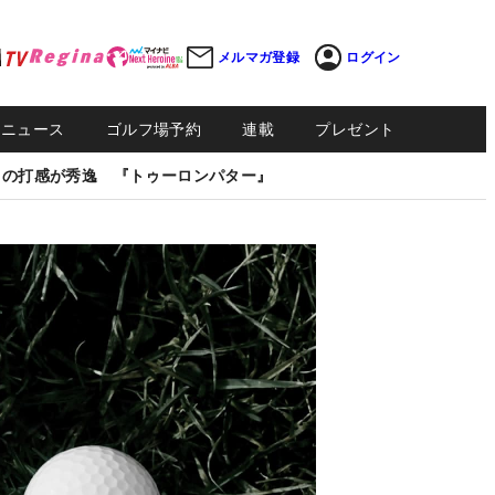
メルマガ登録
ログイン
Sニュース
ゴルフ場予約
連載
プレゼント
しの打感が秀逸 『トゥーロンパター』