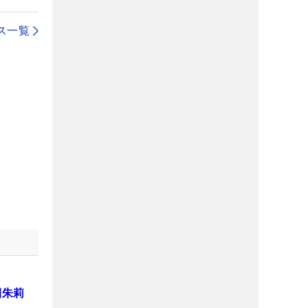
ス一覧
間朱莉