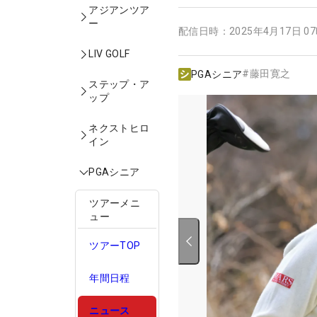
アジアンツア
ー
配信日時：
2025年4月17日 0
LIV GOLF
#
藤田寛之
PGAシニア
ステップ・ア
ップ
ネクストヒロ
イン
PGAシニア
ツアーメニ
ュー
ツアーTOP
年間日程
ニュース