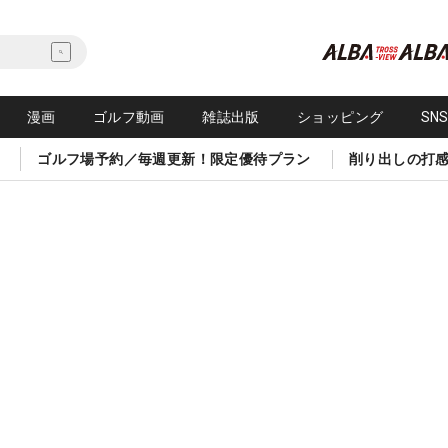
漫画
ゴルフ動画
雑誌出版
ショッピング
SN
ゴルフ場予約／毎週更新！限定優待プラン
削り出しの打