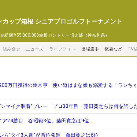
ンカップ箱根 シニアプロゴルフトーナメント
金総額
¥55,000,000
箱根カントリー倶楽部（神奈川県）
組み合せ
ニュース
ライブフォト
出場選手
概要など
TV
200万円獲得の鈴木亨 使い道はまな娘も溺愛する「ワンち
ピンマイク装着”プレー プロ33年目・藤田寛之らは何を話し
ニア24勝目 谷昭範3位、藤田寛之は9位
ンら“タイ3人衆”が首位発進 藤田寛之は6位