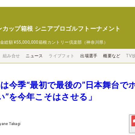
ンカップ箱根 シニアプロゴルフトーナメント
金総額
¥55,000,000
箱根カントリー倶楽部（神奈川県）
組み合せ
ニュース
ライブフォト
出場選手
概要など
TV
寛之は今季“最初で最後の”日本舞台で
おい”を今年こそはさせる」
yane Takagi