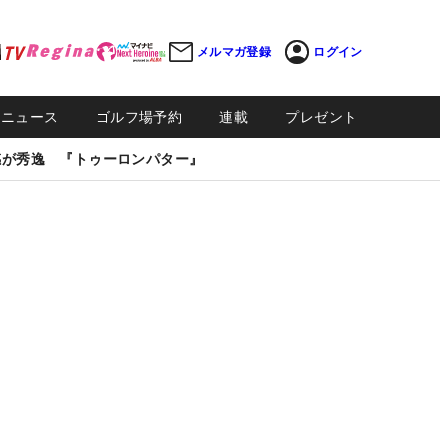
メルマガ登録
ログイン
Sニュース
ゴルフ場予約
連載
プレゼント
感が秀逸 『トゥーロンパター』