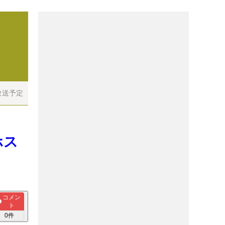
放送予定
ホス
コメン
ト
0
件