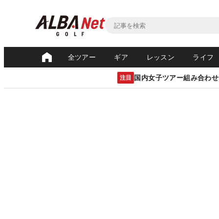
全ツアー
ギア
レッスン
ライフ
国内女子ツアー組み合わせ
注目