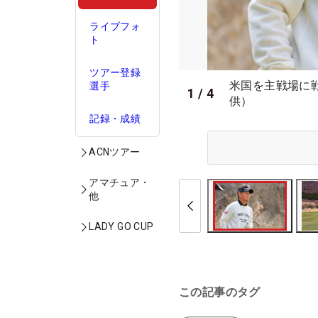
ライブフォ
ト
ツアー登録
米国を主戦場に
選手
1
/
4
供）
記録・成績
ACNツアー
アマチュア・
他
LADY GO CUP
この記事のタグ