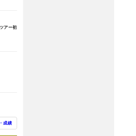
子ツアー初
・成績