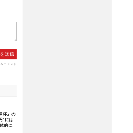
澤杯』の
円”には
全体的に