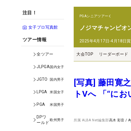
注目！
PGAシニアツアー
ノジマチャンピオ
女子プロ写真館
ツアー情報
2025年4月17日-4月18日
賞
大会TOP
リーダーボード
全ツアー
JLPGA
国内女子
JGTO
国内男子
[写真] 藤田
トVへ 「“に
LPGA
米国女子
PGA
米国男子
DPワ
欧州男子
所属
ALBA Net編集部
高木 彩音
/
A
ールド