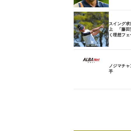
スイング求
上 「藤田
く理想フェ
ノジマチャ
手