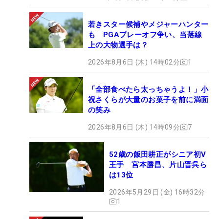
若きスター候補やメジャーハンター
も PGAプレーオフ争い、当落線
上の大物選手は？
2026年8月6日 (木) 14時02分
1
「全部食べたら太っちゃうよ！」小
祝さくらが大量のお菓子を前に満面
の笑み
2026年8月6日 (木) 14時09分
7
52歳の飯田耕正がシニア初V
王手 宮本勝昌、片山晋呉ら
は13位
2026年5月29日 (金) 16時32分
1