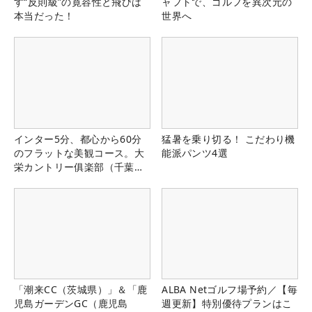
す“反則級”の寛容性と飛びは
ャフトで、ゴルフを異次元の
本当だった！
世界へ
インター5分、都心から60分
猛暑を乗り切る！ こだわり機
のフラットな美観コース。大
能派パンツ4選
栄カントリー俱楽部（千葉
県）
「潮来CC（茨城県）」＆「鹿
ALBA Netゴルフ場予約／【毎
児島ガーデンGC（鹿児島
週更新】特別優待プランはこ