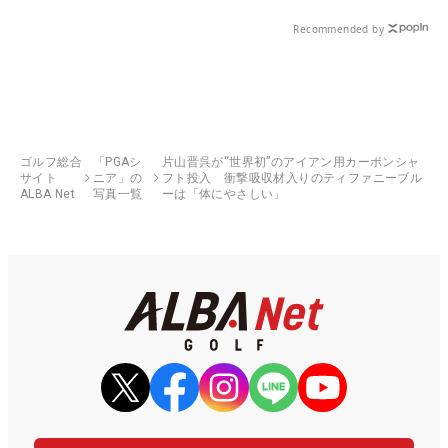
Recommended by
ゴルフ総合
「PGAシ
片山晋呉が“世界初”のアイアン用カーボンシャ
サイト
ニア」の
フト投入 衝撃吸収材入りのティファニーブル
ALBA Net
写真一覧
ーは「体にやさしい」