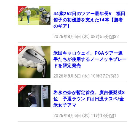
44歳262日のツアー最年長V 福田
侑子の初優勝を支えた14本【勝者
のギア】
2026年8月6日 (木) 08時55分
32
米国キャロウェイ、PGAツアー選
手たちが使用するノーメッキブレー
ドを限定発売
2026年8月6日 (木) 10時37分
33
岩永杏奈が暫定首位、廣吉優梨菜8
位 予選ラウンドは日没サスペ/全
米女子アマ
2026年8月6日 (木) 11時18分
1