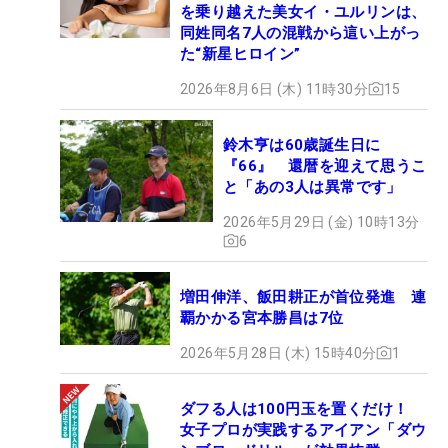
を乗り越えた美女イ・ユルリンは、
同姓同名7人の混戦から這い上がっ
た“新星ヒロイン”
2026年8月6日 (木) 11時30分
15
鈴木亨は60歳誕生日に
『66』 還暦を迎えて思うこ
と「あの3人は異常です」
2026年5月29日 (金) 10時13分
6
増田伸洋、飯田耕正が首位発進 連
覇かかる宮本勝昌は7位
2026年5月28日 (木) 15時40分
1
ダフる人は100円玉を置くだけ！
女子プロが実践するアイアン「ダウ