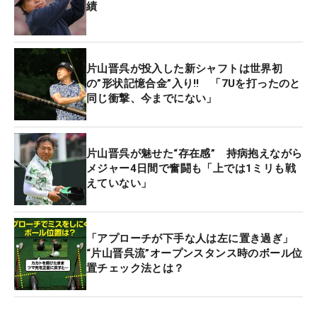
績
片山晋呉が投入した新シャフトは世界初
の”形状記憶合金”入り‼ 「7Uを打ったのと
同じ衝撃、今までにない」
片山晋呉が魅せた“存在感” 持病抱えながら
メジャー4日間で奮闘も「上では1ミリも戦
えていない」
「アプローチが下手な人は左に置き過ぎ」
“片山晋呉流”オープンスタンス時のボール位
置チェック法とは？