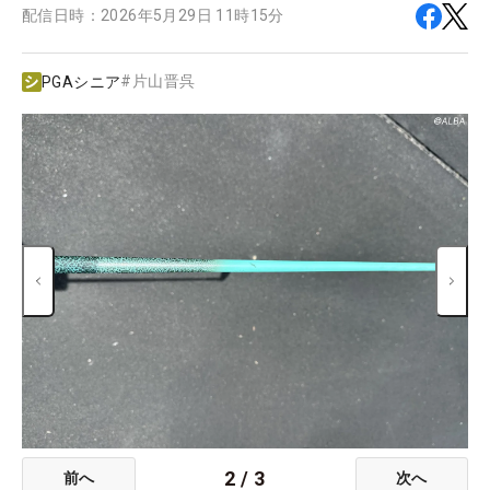
配信日時：
2026年5月29日 11時15分
#
片山晋呉
PGAシニア
2
/
3
前へ
次へ