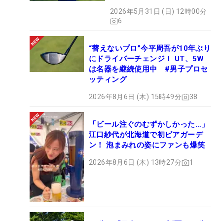
2026年5月31日 (日) 12時00分
6
“替えないプロ”今平周吾が10年ぶり
にドライバーチェンジ！ UT、5W
は名器を継続使用中 #男子プロセ
ッティング
2026年8月6日 (木) 15時49分
38
「ビール注ぐのむずかしかった…」
江口紗代が北海道で初ビアガーデ
ン！ 泡まみれの姿にファンも爆笑
2026年8月6日 (木) 13時27分
1