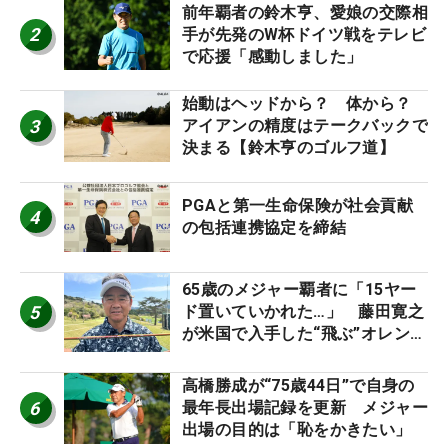
前年覇者の鈴木亨、愛娘の交際相
2
手が先発のW杯ドイツ戦をテレビ
で応援「感動しました」
始動はヘッドから？ 体から？
3
アイアンの精度はテークバックで
決まる【鈴木亨のゴルフ道】
PGAと第一生命保険が社会貢献
4
の包括連携協定を締結
65歳のメジャー覇者に「15ヤー
5
ド置いていかれた…」 藤田寛之
が米国で入手した“飛ぶ”オレンジ
シャフトは米シニア使用率2位
高橋勝成が“75歳44日”で自身の
6
最年長出場記録を更新 メジャー
出場の目的は「恥をかきたい」