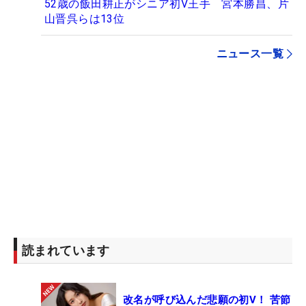
52歳の飯田耕正がシニア初V王手 宮本勝昌、片
山晋呉らは13位
ニュース一覧
読まれています
改名が呼び込んだ悲願の初V！ 苦節