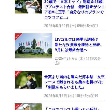
30歳で「日本ミッド」制覇＆45歳
でプロテスト合格 飯田耕正がシニ
ア初Vに王手「自分なりのプランで
コツコツと…」
2026年5月30日 (土) 09時45分
1
LIVゴルフは来季も継続？
新たな投資家を獲得と発表、
9月には最終合意へ
2026年8月6日 (木) 11時00分
1
全英より国内を選んだ河本結 女王
レースで離されるも桑木志帆のVに
「刺激をもらいました」
2026年8月6日 (木) 15時45分
19
「これでゴルフ上手いとか反則」