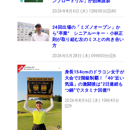
ンブロードリル」が効果抜群
2026年8月6日 (木) 12時00分
40
24回出場の「ミズノオープン」か
ら“卒業” シニアルーキー・小林正
則が取り組む左のミスとの向き合い
方
2026年5月28日 (木) 09時00分
6
身長154cmのドラコン女子が
大会で2階級制覇！「40°近い
気温」の激闘後は“2日連続も
つ鍋”でスタミナ回復!?
2026年8月6日 (木) 10時43分
9