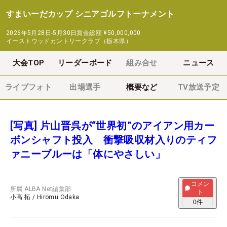
すまいーだカップ シニアゴルフトーナメント
2026年5月28日-5月30日
賞金総額
¥50,000,000
イーストウッドカントリークラブ（栃木県）
大会TOP
リーダーボード
組み合せ
ニュース
ライブフォト
出場選手
概要など
TV放送予定
[写真] 片山晋呉が“世界初”のアイアン用カー
ボンシャフト投入 衝撃吸収材入りのティフ
ァニーブルーは「体にやさしい」
コメン
所属
ALBA Net編集部
ト
小高 拓
/
Hiromu Odaka
0
件