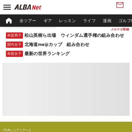
全ツアー
ギア
レッスン
ライフ
漫画
ゴルフ
メルマガ登録
松山英樹ら出場 ウィンダム選手権の組み合わせ
米国男子
北海道meijiカップ 組み合わせ
国内女子
最新の世界ランキング
米国女子
PGAシニアツアー