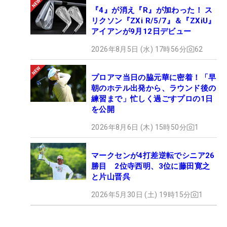
『4』が消え『R』が加わった！ ス
リクソン『ZXi R/5/7』＆『ZXiU』
アイアンが9月12日デビュー
2026年8月5日 (水) 17時56分
62
プロアマ当日の脇元華に密着！「早
朝のホテル出発から、ラウンド後の
練習まで」忙しく過ごすプロの1日
を公開
2026年8月6日 (木) 15時50分
1
マークセンが4打差逆転でシニア26
勝目 2位寺西明、3位に藤田寛之
と片山晋呉
2026年5月30日 (土) 19時15分
1