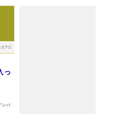
放送予定
入っ
インパ