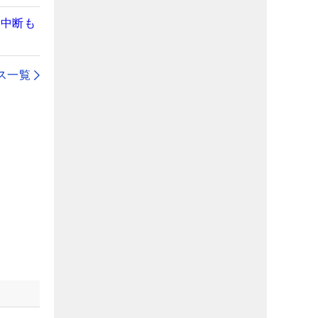
の中断も
ス一覧