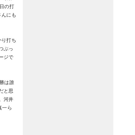
日の打
さんにも
かり打ち
つぶっ
ージで
勝は誰
だと思
。河井
真一ら