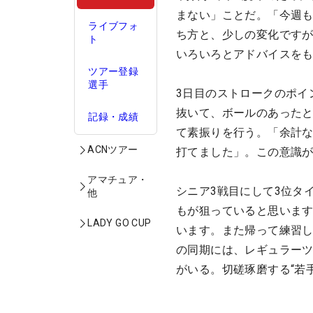
まない」ことだ。「今週も
ライブフォ
ち方と、少しの変化ですが
ト
いろいろとアドバイスを
ツアー登録
選手
3日目のストロークのポイ
抜いて、ボールのあった
記録・成績
て素振りを行う。「余計
ACNツアー
打てました」。この意識
アマチュア・
シニア3戦目にして3位タ
他
もが狙っていると思いま
LADY GO CUP
います。また帰って練習
の同期には、レギュラーツ
がいる。切磋琢磨する“若