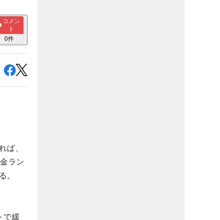
コメン
ト
0
件
れば、
賞金ラン
る。
トで緩