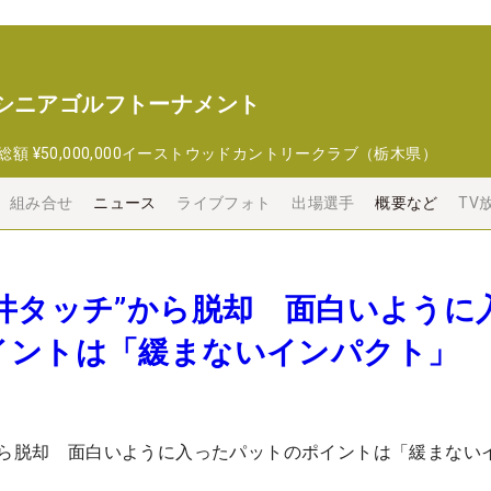
 シニアゴルフトーナメント
総額
¥50,000,000
イーストウッドカントリークラブ（栃木県）
組み合せ
ニュース
ライブフォト
出場選手
概要など
TV
井タッチ”から脱却 面白いように
イントは「緩まないインパクト」
から脱却 面白いように入ったパットのポイントは「緩まない