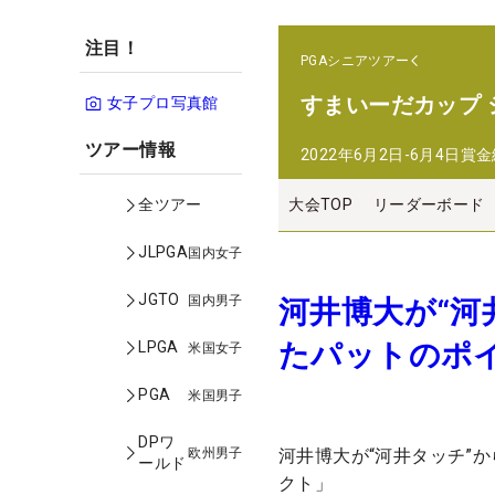
注目！
PGAシニアツアー
すまいーだカップ
女子プロ写真館
ツアー情報
2022年6月2日-6月4日
賞金
大会TOP
リーダーボード
全ツアー
JLPGA
国内女子
JGTO
国内男子
河井博大が“河
たパットのポ
LPGA
米国女子
PGA
米国男子
DPワ
欧州男子
河井博大が“河井タッチ”
ールド
クト」