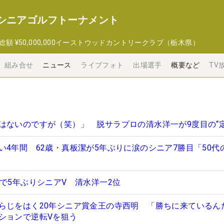
 シニアゴルフトーナメント
総額
¥50,000,000
イーストウッドカントリークラブ（栃木県）
組み合せ
ニュース
ライブフォト
出場選手
概要など
TV
はないのですが（笑）」 脱サラプロの清水洋一が9度目の“定
い4年間 62歳・真板潔が5年ぶりに涙のシニア7勝目「50代
で5年ぶりシニアV 清水洋一2位
らじをはく20年シニア賞金王の寺西明 「勝ちに来ているん
ションで逆転Vを狙う