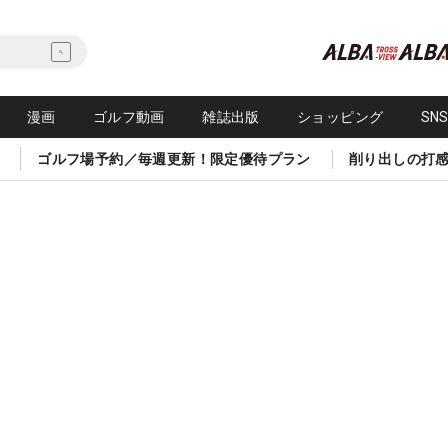
漫画
ゴルフ動画
雑誌出版
ショッピング
SN
ゴルフ場予約／毎週更新！限定優待プラン
削り出しの打