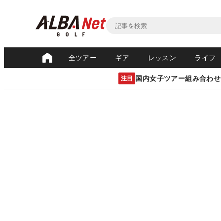
全ツアー
ギア
レッスン
ライフ
国内女子ツアー組み合わせ
注目