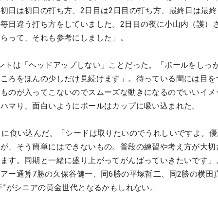
初日は初日の打ち方、2日目は2日目の打ち方、最終日は最終
毎日違う打ち方をしていました。2日目の夜に小山内（護）
もらって、それも参考にしました」。
ントは「ヘッドアップしない」ことだった。「ボールをしっ
ところをほんの少しだけ見続けます」。待っている間には目を
なものが入ってこないのでスムーズな動きになるのでいいイメ
がハマり、面白いようにボールはカップに吸い込まれた。
イに食い込んだ。「シードは取りたいのでうれしいですよ。優
すが、そう簡単にはできないもの。普段の練習や考え方が大切
します。同期と一緒に盛り上がってがんばっていきたいです」
アー通算7勝の久保谷健一、同6勝の平塚哲二、同2勝の横田
手”がシニアの黄金世代となるかもしれない。