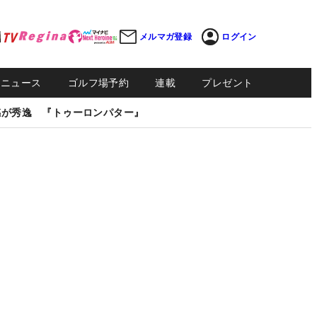
メルマガ登録
ログイン
Sニュース
ゴルフ場予約
連載
プレゼント
感が秀逸 『トゥーロンパター』