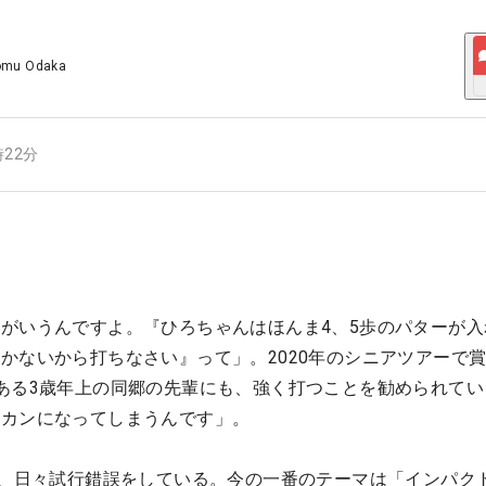
omu Odaka
時22分
がいうんですよ。『ひろちゃんはほんま4、5歩のパターが入
かないから打ちなさい』って」。2020年のシニアツアーで
ある3歳年上の同郷の先輩にも、強く打つことを勧められてい
ーカンになってしまうんです」。
に、日々試行錯誤をしている。今の一番のテーマは「インパク