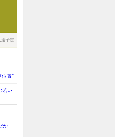
放送予定
位置”
の若い
だか