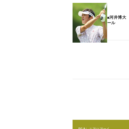
■河井博大
ール