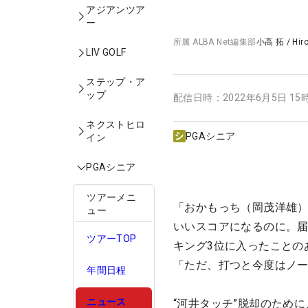
アジアンツア
ー
所属
ALBA Net編集部
小高 拓
/
Hir
LIV GOLF
ステップ・ア
ップ
配信日時：
2022年6月5日 15
ネクストヒロ
PGAシニア
イン
PGAシニア
ツアーメニ
「おかもっち（岡茂洋雄）
ュー
いいスコアになるのに。届
ツアーTOP
キング3位に入ったことの
「ただ、打つと今度はノ
年間日程
ニュース
“河井タッチ”脱却のため