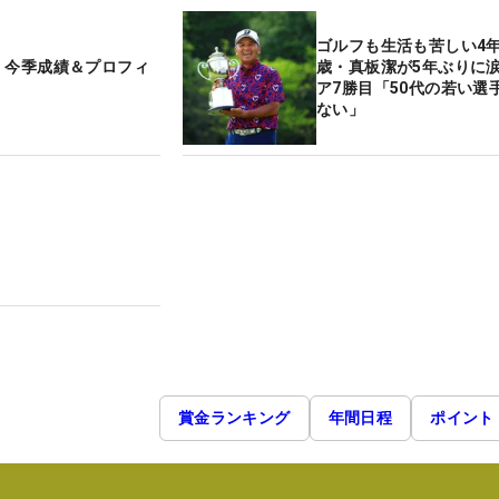
ゴルフも生活も苦しい4年
 今季成績＆プロフィ
歳・真板潔が5年ぶりに
ア7勝目「50代の若い選
ない」
賞金ランキング
年間日程
ポイント