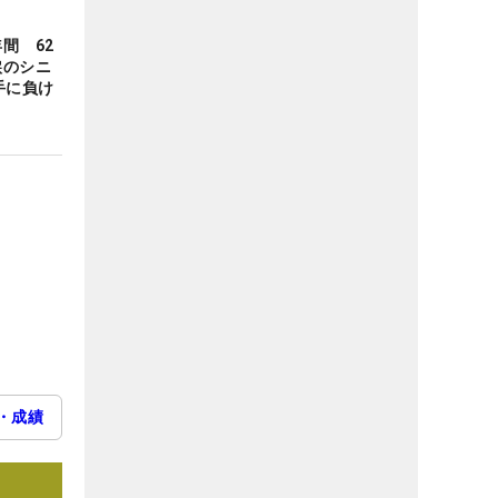
間 62
涙のシニ
手に負け
・成績