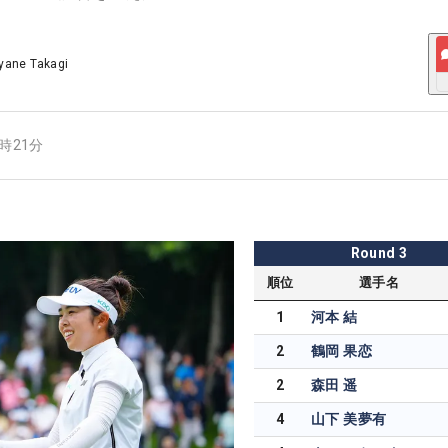
yane Takagi
4時21分
Round
3
順位
選手名
1
河本 結
2
鶴岡 果恋
2
森田 遥
4
山下 美夢有