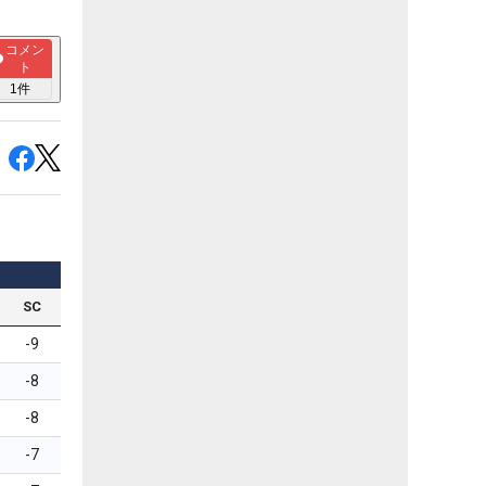
コメン
ト
1
件
SC
-9
-8
-8
-7