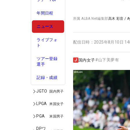
年間日程
所属
ALBA Net編集部
高木 彩音
/
A
ニュース
ライブフォ
配信日時：
2025年8月10日 1
ト
ツアー登録
#
山下美夢有
国内女子
選手
記録・成績
JGTO
国内男子
LPGA
米国女子
PGA
米国男子
DPワ