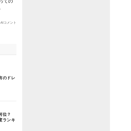
有のドレ
は何位？
度ランキ