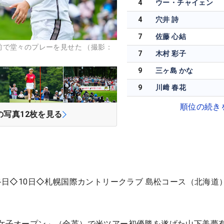
4
ウー・チャイェン
4
穴井 詩
7
佐藤 心結
前で堂々のプレーを見せた （撮影：
7
木村 彩子
9
三ヶ島 かな
9
川﨑 春花
順位の続き
の写真
12
枚を見る
最終日◇10日◇札幌国際カントリークラブ 島松コース（北海道
G女子オープン」（全英）で米ツアー初優勝を遂げた山下美夢