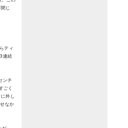
が閉じ
らティ
3連続
センチ
すごく
右に外し
ばせなか