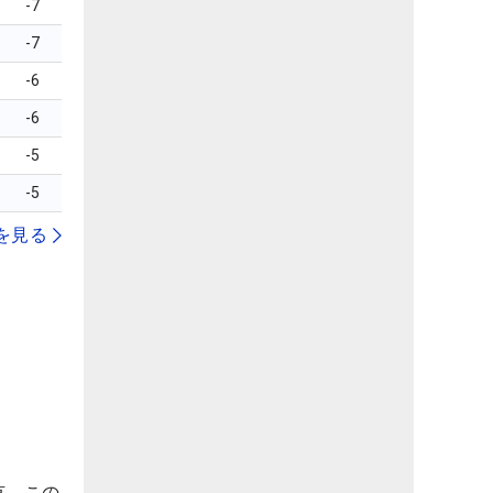
-7
-7
-6
-6
-5
-5
を見る
）
有。この