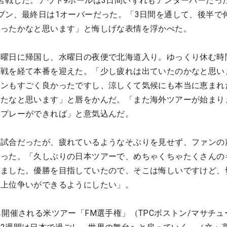
苦戦した。アウト9ホールは3日間いずれもアンダーパーだっ
ブン、最終日は1オーバーだった。「3日間を通して、後半で
だったかなと思います」と悔しげな表情を浮かべた。
火曜日に帰国し、水曜日の夜便で北海道入り。ゆっくり休む時
マ戦を経て本番を迎えた。「少し疲れは出ていたのかなと思い
ョンもすごく良かったですし、涼しくて気候にも本当に恵まれ
ったなと思います」と唇をかんだ。「また海外ツアーが始まり
いプレーができれば」と意気込んだ。
旋試合だったが、疲れているようなそぶりを見せず、ファンの
だった。「久しぶりの日本ツアーで、めちゃくちゃたくさんの
きました。優勝を目指していたので、そこは悔しいですけど、
り上位争いができるようにしたい」。
ら開催される米ツアー「FM選手権」（TPCボストン/マサチュ