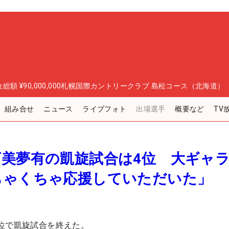
金総額
¥90,000,000
札幌国際カントリークラブ 島松コース（北海道）
組み合せ
ニュース
ライブフォト
出場選手
概要など
TV
下美夢有の凱旋試合は4位 大ギャ
ちゃくちゃ応援していただいた」
位で凱旋試合を終えた。