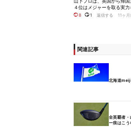
関連記事
北海道mei
全英覇者・
ー痕はこう