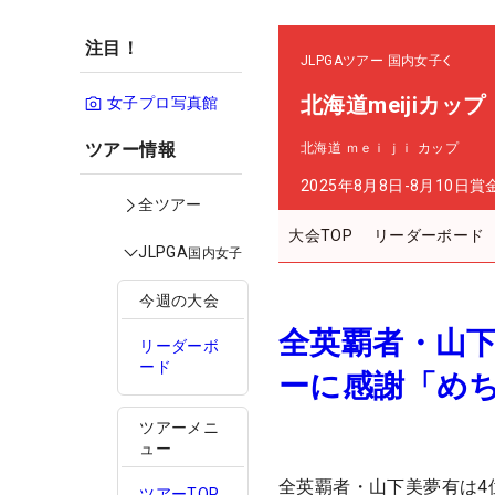
注目！
JLPGAツアー
国内女子
北海道meijiカップ
女子プロ写真館
ツアー情報
北海道 ｍｅｉｊｉ カップ
2025年8月8日-8月10日
賞
全ツアー
大会TOP
リーダーボード
JLPGA
国内女子
今週の大会
全英覇者・山
リーダーボ
ード
ーに感謝「め
ツアーメニ
ュー
全英覇者・山下美夢有は4
ツアーTOP