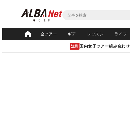
全ツアー
ギア
レッスン
ライフ
国内女子ツアー組み合わせ
注目