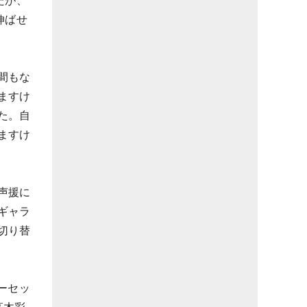
たが、
伸ばせ
間もな
ますけ
た。自
ますけ
声援に
ギャラ
切り替
ーセッ