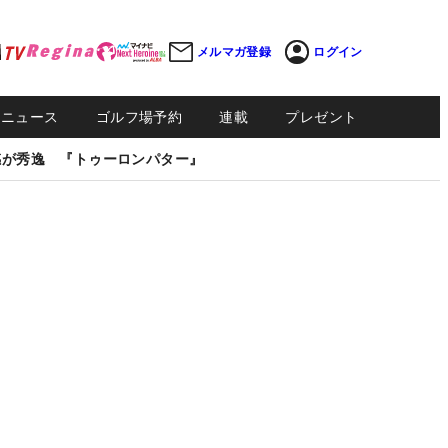
メルマガ登録
ログイン
Sニュース
ゴルフ場予約
連載
プレゼント
感が秀逸 『トゥーロンパター』