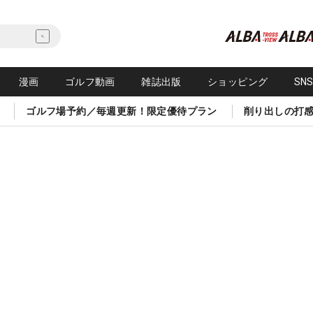
漫画
ゴルフ動画
雑誌出版
ショッピング
SN
ゴルフ場予約／毎週更新！限定優待プラン
削り出しの打