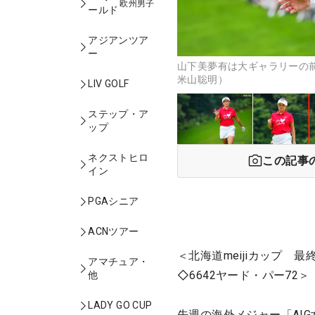
欧州男子
ールド
アジアンツア
ー
山下美夢有は大ギャラリーの
米山聡明）
LIV GOLF
ステップ・ア
ップ
ネクストヒロ
この記事
イン
PGAシニア
ACNツアー
＜北海道meijiカップ 
アマチュア・
◇6642ヤード・パー72＞
他
LADY GO CUP
先週の海外メジャー「AI