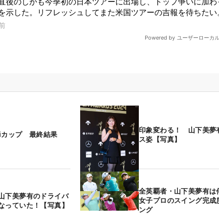
印象変わる！ 山下美夢
jiカップ 最終結果
ス姿【写真】
全英覇者・山下美夢有
山下美夢有のドライバ
女子プロのスイング完成
なっていた！【写真】
ング