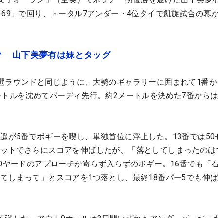
「69」で回り、トータル7アンダー・4位タイで凱旋試合の幕
？ 山下美夢有は妹とタッグ
選ラウンドと同じように、大勢のギャラリーに囲まれて1番か
ートルを沈めてバーディ先行。約2メートルを決めた7番からは
遥が5番でボギーを喫し、単独首位に浮上した。13番では50
ョットでさらにスコアを伸ばしたが、「落としてしまったのは
20ヤードのアプローチが寄らず入らずのボギー。16番でも「
てしまって」とスコアを1つ落とし、最終18番パー5でも伸