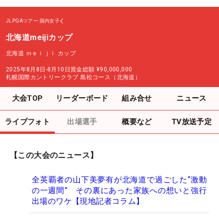
JLPGAツアー
国内女子
北海道meijiカップ
北海道 ｍｅｉｊｉ カップ
2025年8月8日-8月10日
賞金総額
¥90,000,000
札幌国際カントリークラブ 島松コース（北海道）
大会TOP
リーダーボード
組み合せ
ニュース
ライブフォト
出場選手
概要など
TV放送予定
【この大会のニュース】
全英覇者の山下美夢有が北海道で過ごした“激動
の一週間” その裏にあった家族への想いと強行
出場のワケ【現地記者コラム】