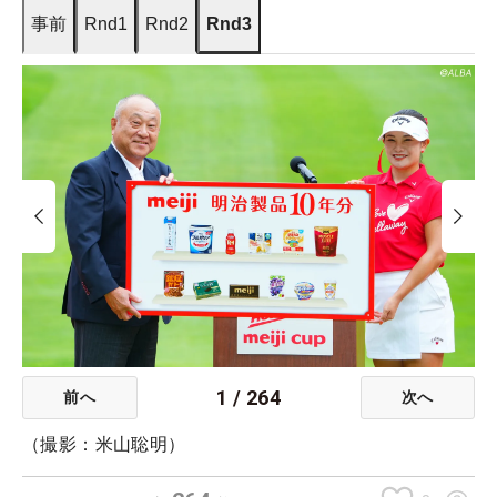
事前
Rnd1
Rnd2
Rnd3
1
/
264
前へ
次へ
（撮影：米山聡明）