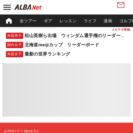
全ツアー
ギア
レッスン
ライフ
漫画
ゴルフ
メルマガ登録
松山英樹ら出場 ウィンダム選手権のリーダーボード
米国男子
北海道meijiカップ リーダーボード
国内女子
最新の世界ランキング
米国女子
JLPGAツアー
国内女子