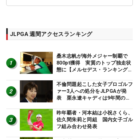
JLPGA 週間アクセスランキング
桑木志帆が海外メジャー制覇で
1
800pt獲得 実質のトップ独走状
態に【メルセデス・ランキング番
外編】
不倫問題起こした女子プロゴルフ
2
ァー3人への処分をJLPGAが発
表 栗永遼キャディは9年間の立
ち入り禁止
昨年覇者・河本結は小祝さくら、
3
佐久間朱莉と同組 国内女子ゴル
フ組み合わせ発表