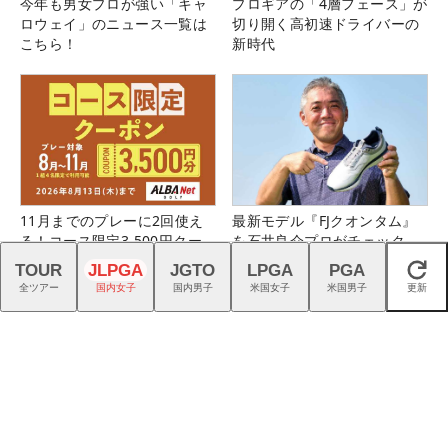
今年も男女プロが強い「キャ
プロギアの「4層フェース」が
ロウェイ」のニュース一覧は
切り開く高初速ドライバーの
こちら！
新時代
11月までのプレーに2回使え
最新モデル『FJクオンタム』
る！コース限定3,500円クー
を石井良介プロがチェック
ポン配布中！
TOUR
JLPGA
JGTO
LPGA
PGA
閉じる
全ツアー
国内女子
国内男子
米国女子
米国男子
更新
インター5分、都心から60分
プロギアのRS DUOはFW・UT