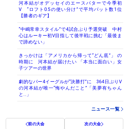
河本結がオデッセイのエースパターで今季初
V “ロフト0.5の使い分け”で平均パット数1位
【勝者のギア】
“中嶋常幸スタイル”で4試合ぶり予選突破 中村
心はルーキー初V目指して後半戦に挑む「最後ま
で諦めない」
きっかけは「アメリカから帰って“どん底”」 の
時期に 河本結が届けたい 「本当に面白い」女
子ツアーの世界
劇的なパー4イーグルが“決勝打”に 364日ぶりV
の河本結が唯一“悔やんだこと”「美夢有ちゃん
と…」
ニュース一覧
前の大会
次の大会