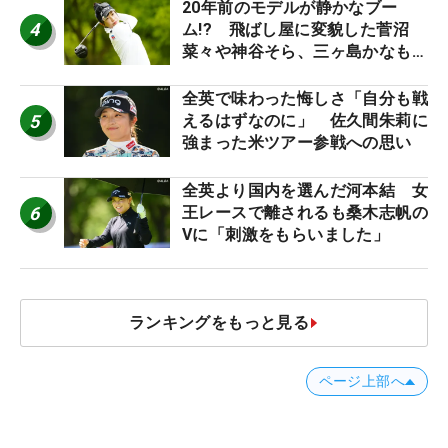
20年前のモデルが静かなブー
4
ム!? 飛ばし屋に変貌した菅沼
菜々や神谷そら、三ヶ島かなも使
う“名器”が人気な理由【ツアープ
ロたちの“飛ばしギア”】
全英で味わった悔しさ「自分も戦
5
えるはずなのに」 佐久間朱莉に
強まった米ツアー参戦への思い
全英より国内を選んだ河本結 女
6
王レースで離されるも桑木志帆の
Vに「刺激をもらいました」
ランキングをもっと見る
ページ上部へ