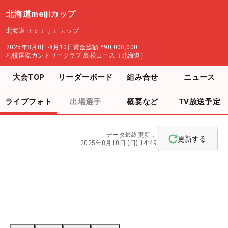
北海道meijiカップ
北海道 ｍｅｉｊｉ カップ
2025年8月8日-8月10日
賞金総額
¥90,000,000
札幌国際カントリークラブ 島松コース（北海道）
大会TOP
リーダーボード
組み合せ
ニュース
ライブフォト
出場選手
概要など
TV放送予定
データ最終更新：
更新する
2025年8月10日 (日) 14:49