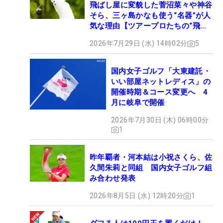
飛ばし屋に変貌した菅沼菜々や神谷
そら、三ヶ島かなも使う“名器”が人
気な理由【ツアープロたちの“飛ば
しギア”】
2026年7月29日 (水) 14時02分
5
国内女子ゴルフ「大東建託・
いい部屋ネットレディス」の
開催時期＆コース変更へ 4
月に岐阜で開催
2026年7月30日 (木) 06時00分
1
昨年覇者・河本結は小祝さくら、佐
久間朱莉と同組 国内女子ゴルフ組
み合わせ発表
2026年8月5日 (水) 12時20分
1