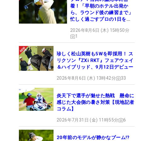
着！「早朝のホテル出発か
ら、ラウンド後の練習まで」
忙しく過ごすプロの1日を公
開
2026年8月6日 (木) 15時50分
1
珍しく松山英樹も5Wを即採用！ ス
リクソン『ZXi RKT』フェアウェイ
＆ハイブリッド、9月12日デビュー
2026年8月6日 (木) 13時42分
33
炎天下で選手が魅せた熱戦 懸命に
感じた大会側の暑さ対策【現地記者
コラム】
2026年7月31日 (金) 11時55分
6
20年前のモデルが静かなブーム!?