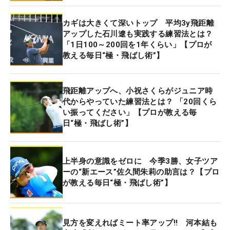
（252.77ヤード）につけている。そのパワフルなビ
カギは大きくて深いトップ 平均3y飛距離
ッグドライブの秘密を聞くと、「フルスイングをす
アップした石川遼も実践する練習法とは？
る練習をしている」と語ってくれた。
「1日100～200回を1年くらい」【プロが
教える毎日“極・飛ばし術”】
「（本番で）いざしっかり振ろうとしても、タイミ
ングが合わないと思う」。だからこそ、普段からし
飛距離アップへ、小祝さくらがジュニア時
っかり振る練習を重ねておく。ロングホールのティ
代からやっていた練習法とは？ 「20回くら
ショットなど、ここぞという場面で力を最大限に発
い振ってください」【プロが教える毎
日“極・飛ばし術”】
揮するためだ。
とはいえ、“飛ばし”だけがゴルフのすべてではな
上半身の意識をゼロに 今季3勝、女子ツア
い。工藤はプロゴルファーとしての視点から、我々
ーの“新エース”佐久間朱莉の助言は？【プロ
アマチュアにも向けた実用的なアドバイスをくれ
が教える毎日“極・飛ばし術”】
た。ゴルフにおいて最も大切なのは、いいスコアで
上がること。その前提として、「軌道の安定性」が
最も重要だという。
見方を変えればミート率アップ!! 河本結も