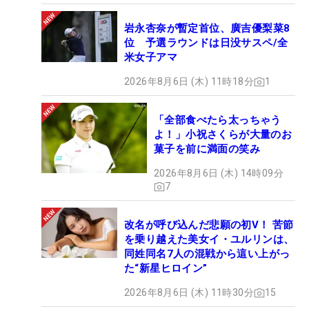
岩永杏奈が暫定首位、廣吉優梨菜8
位 予選ラウンドは日没サスペ/全
米女子アマ
2026年8月6日 (木) 11時18分
1
「全部食べたら太っちゃう
よ！」小祝さくらが大量のお
菓子を前に満面の笑み
2026年8月6日 (木) 14時09分
7
改名が呼び込んだ悲願の初V！ 苦節
を乗り越えた美女イ・ユルリンは、
同姓同名7人の混戦から這い上がっ
た“新星ヒロイン”
2026年8月6日 (木) 11時30分
15