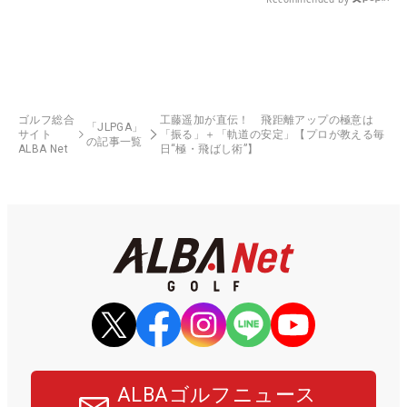
ゴルフ総合
工藤遥加が直伝！ 飛距離アップの極意は
「JLPGA」
サイト
「振る」＋「軌道の安定」【プロが教える毎
の記事一覧
ALBA Net
日“極・飛ばし術”】
ALBAゴルフニュース