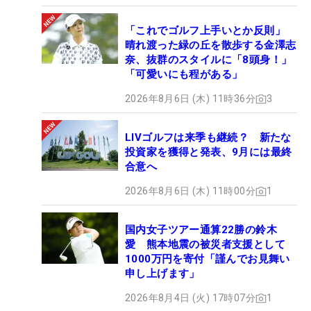
「これでゴルフ上手いとか反則」
晴れ渡った緑の丘を散歩する金澤志
奈、抜群のスタイルに「8頭身！」
「可愛いにも程がある」
2026年8月6日 (木) 11時36分
3
LIVゴルフは来季も継続？ 新たな
投資家を獲得と発表、9月には最終
合意へ
2026年8月6日 (木) 11時00分
1
国内女子ツアー通算22勝の鈴木
愛 熊本地震の被災者支援として
1000万円を寄付「謹んでお見舞い
申し上げます」
2026年8月4日 (火) 17時07分
1