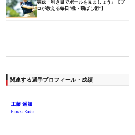
実践「利き目でボールを見ましょう」【プ
ロが教える毎日“極・飛ばし術”】
ロングホールで強振しすぎてOB…。そんな苦い経
験、思い当たる方も多いだろう。コースにボールを
とどめておくには、「フェース面と軌道を意識し
て、逆球にならないようなアドレスを取って振るこ
と」が鍵だと語る。実際、工藤自身もティショット
ではその点を常に意識しているという。
もちろん、“飛ばし”に特化するならば、ヘッドスピ
ードを上げて、ミート率と理想的な打ち出し角を確
関連する選手プロフィール・成績
保することが重要になる。しかし、ゴルフはあくま
でスコアの競技。アドレスの向きやスイング軌道に
注意を払いながら、“いつもより振る”練習を取り入
工藤 遥加
れてみれば、飛距離と安定性を兼ね備えたトータル
Haruka Kudo
ドライビングを手に入れられるかもしれない。