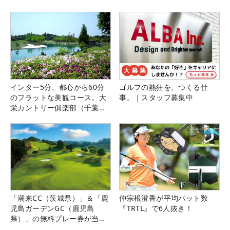
インター5分、都心から60分
ゴルフの熱狂を、つくる仕
のフラットな美観コース。大
事。｜スタッフ募集中
栄カントリー俱楽部（千葉
県）
「潮来CC（茨城県）」＆「鹿
仲宗根澄香が平均パット数
児島ガーデンGC（鹿児島
『TRTL』で6人抜き！
県）」の無料プレー券が当た
る！！