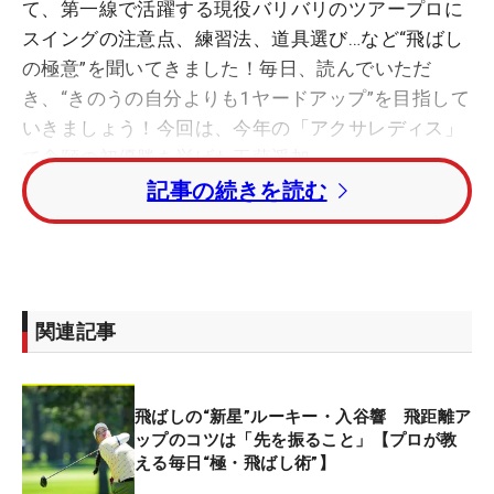
て、第一線で活躍する現役バリバリのツアープロに
スイングの注意点、練習法、道具選び…など“飛ばし
の極意”を聞いてきました！毎日、読んでいただ
き、“きのうの自分よりも1ヤードアップ”を目指して
いきましょう！今回は、今年の「アクサレディス」
で念願の初優勝を挙げた工藤遥加。
記事の続きを読む
◇
父はプロ野球の埼玉西武ライオンズや福岡ダイエー
ホークスなどで活躍した224勝左腕の工藤公康氏。
関連記事
2011年8月1日、日本女子プロゴルフ協会
（JLPGA）入会から4991日でつかんだツアー史上2
番目に遅い初優勝で胸を打たれた方も多いはず。
飛ばしの“新星”ルーキー・入谷響 飛距離ア
ップのコツは「先を振ること」【プロが教
32歳の工藤は、毎年ドライビングディスタンスディ
える毎日“極・飛ばし術”】
スタンスで上位に名を連ね、今シーズンも7位