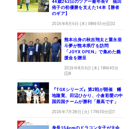
44歳262日のツアー最年長V 福田
侑子の初優勝を支えた14本【勝者
のギア】
2026年8月6日 (木) 08時55分
32
熊本出身の秋吉翔太と重永亜
斗夢が熊本県庁を訪問
「JOYX OPEN」で集めた義
援金を贈呈
2026年8月6日 (木) 18時43分
8
『TGXシリーズ』第2戦が開催 幡
地隆寛、田辺ひかり、小倉彩愛の中
国四国チームが勝利「最高です」
2026年7月28日 (火) 17時30分
1
身長154cmのドラコン女子が大会