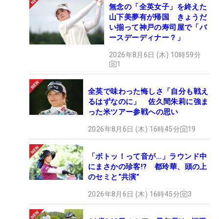
無念の「全英女子」を終えた
山下美夢有が帰国 きょうだ
い揃って神戸の寿司屋で「バ
ースデーディナー？」
2026年8月6日 (木) 10時59分
1
全英で味わった悔しさ「自分も戦え
るはずなのに」 佐久間朱莉に強ま
った米ツアー参戦への思い
2026年8月6日 (木) 16時45分
19
「ボトッ！って音が…」ラウンド中
にまさかの珍客!? 都玲華、頭の上
のセミと“共演”
2026年8月6日 (木) 16時45分
3