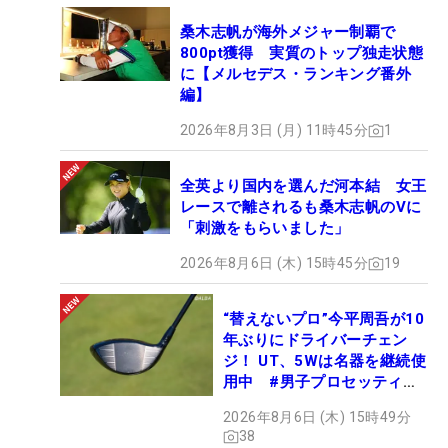
桑木志帆が海外メジャー制覇で
800pt獲得 実質のトップ独走状態
に【メルセデス・ランキング番外
編】
2026年8月3日 (月) 11時45分
1
全英より国内を選んだ河本結 女王
レースで離されるも桑木志帆のVに
「刺激をもらいました」
2026年8月6日 (木) 15時45分
19
“替えないプロ”今平周吾が10
年ぶりにドライバーチェン
ジ！ UT、5Wは名器を継続使
用中 #男子プロセッティン
グ
2026年8月6日 (木) 15時49分
38