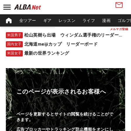
全ツアー
ギア
レッスン
ライフ
漫画
ゴルフ
メルマガ登録
松山英樹ら出場 ウィンダム選手権のリーダーボード
米国男子
北海道meijiカップ リーダーボード
国内女子
最新の世界ランキング
米国女子
このページが表示されるお客様へ
ページを更新するとサイトの閲覧を続けることがで
きます。
広告ブロッカーやトラッキング防止機能をオンにし