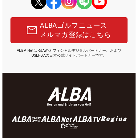
ALBAゴルフニュース
メルマガ登録はこちら
ALBA NetはR&Aのオフィシャルデジタルパートナー、および
USLPGAの日本公式サイトパートナーです。