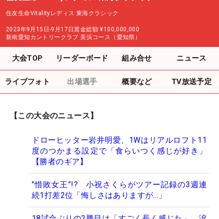
住友生命Vitalityレディス 東海クラシック
2023年9月15日-9月17日
賞金総額
¥100,000,000
新南愛知カントリークラブ 美浜コース（愛知県）
大会TOP
リーダーボード
組み合せ
ニュース
ライブフォト
出場選手
概要など
TV放送予定
【この大会のニュース】
ドローヒッター岩井明愛、1Wはリアルロフト11
度のつかまる設定で「食らいつく感じが好き」
【勝者のギア】
"惜敗女王”!? 小祝さくらがツアー記録の3週連
続1打差2位「悔しさはありますが…」
18試合ぶりの2勝目は「すごく長く感じた」 涙