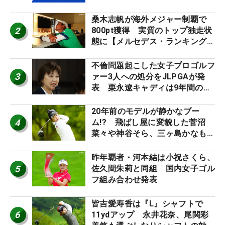
催
桑木志帆が海外メジャー制覇で
2
800pt獲得 実質のトップ独走状
態に【メルセデス・ランキング番
外編】
不倫問題起こした女子プロゴルフ
3
ァー3人への処分をJLPGAが発
表 栗永遼キャディは9年間の立
ち入り禁止
20年前のモデルが静かなブー
4
ム!? 飛ばし屋に変貌した菅沼
菜々や神谷そら、三ヶ島かなも使
う“名器”が人気な理由【ツアープ
ロたちの“飛ばしギア”】
昨年覇者・河本結は小祝さくら、
5
佐久間朱莉と同組 国内女子ゴル
フ組み合わせ発表
皆吉愛寿香は『L』シャフトで
6
11ydアップ 永井花奈、尾関彩