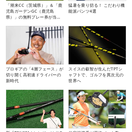
「潮来CC（茨城県）」＆「鹿
猛暑を乗り切る！ こだわり機
児島ガーデンGC（鹿児島
能派パンツ4選
県）」の無料プレー券が当た
る！！
プロギアの「4層フェース」が
スイスの叡智が生んだTPTシ
切り開く高初速ドライバーの
ャフトで、ゴルフを異次元の
新時代
世界へ