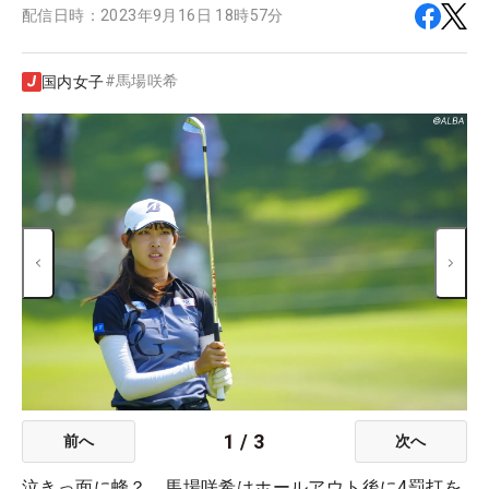
配信日時：
2023年9月16日 18時57分
#
馬場咲希
国内女子
1
/
3
前へ
次へ
泣きっ面に蜂？ 馬場咲希はホールアウト後に4罰打を