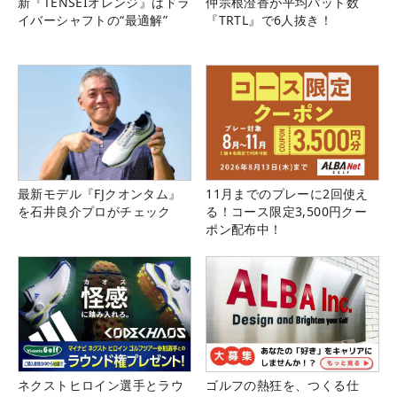
新『TENSEIオレンジ』はドラ
仲宗根澄香が平均パット数
イバーシャフトの“最適解”
『TRTL』で6人抜き！
最新モデル『FJクオンタム』
11月までのプレーに2回使え
を石井良介プロがチェック
る！コース限定3,500円クー
ポン配布中！
ネクストヒロイン選手とラウ
ゴルフの熱狂を、つくる仕