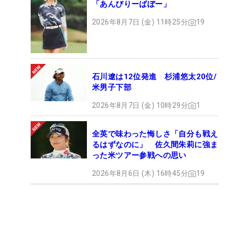
「あんびりーばぼー」
2026年8月7日 (金) 11時25分
19
石川遼は12位発進 杉浦悠太20位/
米男子下部
2026年8月7日 (金) 10時29分
1
全英で味わった悔しさ「自分も戦え
るはずなのに」 佐久間朱莉に強ま
った米ツアー参戦への思い
2026年8月6日 (木) 16時45分
19