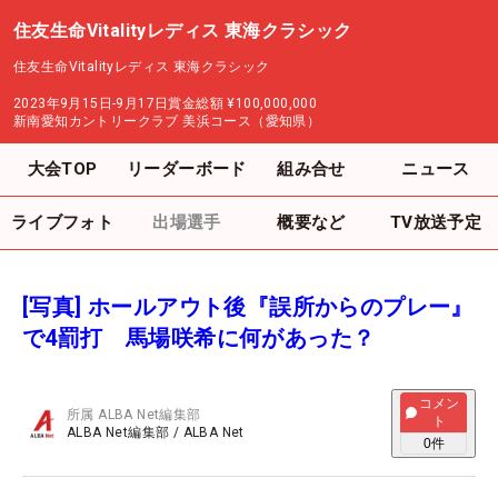
住友生命Vitalityレディス 東海クラシック
住友生命Vitalityレディス 東海クラシック
2023年9月15日-9月17日
賞金総額
¥100,000,000
新南愛知カントリークラブ 美浜コース（愛知県）
大会TOP
リーダーボード
組み合せ
ニュース
ライブフォト
出場選手
概要など
TV放送予定
[写真] ホールアウト後『誤所からのプレー』
で4罰打 馬場咲希に何があった？
コメン
所属
ALBA Net編集部
ト
ALBA Net編集部
/
ALBA Net
0
件