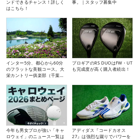
ンドできるチャンス！詳しく
事。｜スタッフ募集中
はこちら！
インター5分、都心から60分
プロギアのRS DUOはFW・UT
のフラットな美観コース。大
も完成度が高く購入者続出！
栄カントリー俱楽部（千葉
県）
今年も男女プロが強い「キャ
アディダス『コードカオス
ロウェイ」のニュース一覧は
27』は強烈な蹴りでパワーを