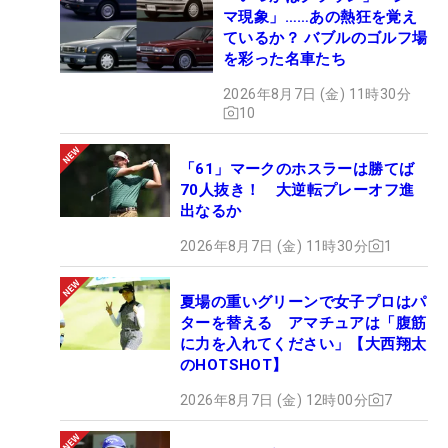
マ現象」……あの熱狂を覚え
ているか？ バブルのゴルフ場
を彩った名車たち
2026年8月7日 (金) 11時30分
10
「61」マークのホスラーは勝てば
70人抜き！ 大逆転プレーオフ進
出なるか
2026年8月7日 (金) 11時30分
1
夏場の重いグリーンで女子プロはパ
ターを替える アマチュアは「腹筋
に力を入れてください」【大西翔太
のHOTSHOT】
2026年8月7日 (金) 12時00分
7