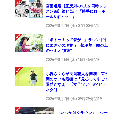
宮里道場【正反対の2人を同時レッ
スン編】第11話／『勝手にローボ
ール&ギュッ！』
2026年8月7日 (金) 07時00分
9
「ボトッ！って音が…」ラウンド中
にまさかの珍客!? 都玲華、頭の上
のセミと“共演”
2026年8月6日 (木) 16時45分
3
小祝さくらが長岡花火を満喫 束の
間のオフも最後は「見るってすごく
過酷だなぁ」【女子ツアーの“ヒト
ネタ”】
2026年8月7日 (金) 09時29分
19
「いつかはクラウン」「シー