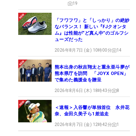
19
「フワフワ」と「しっかり」の絶妙
なバランス！ 新しい『FJクオンタ
ム』は性能が“ど真ん中”のゴルフシ
ューズだった
2026年8月7日 (金) 10時00分
14
熊本出身の秋吉翔太と重永亜斗夢が
熊本県庁を訪問 「JOYX OPEN」
で集めた義援金を贈呈
2026年8月6日 (木) 18時43分
8
＜速報＞入谷響が単独首位 永井花
奈、金田久美子ら1差追走
2026年8月7日 (金) 12時42分
1