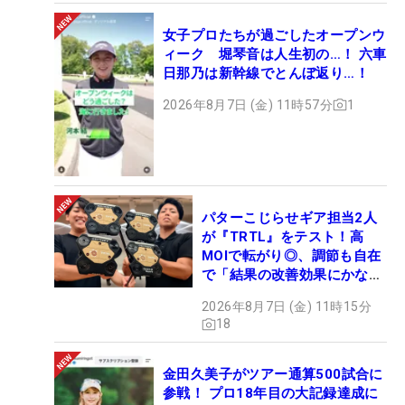
女子プロたちが過ごしたオープンウ
ィーク 堀琴音は人生初の…！ 六車
日那乃は新幹線でとんぼ返り…！
2026年8月7日 (金) 11時57分
1
パターこじらせギア担当2人
が『TRTL』をテスト！高
MOIで転がり◎、調節も自在
で「結果の改善効果にかなり
の意外性」
2026年8月7日 (金) 11時15分
18
金田久美子がツアー通算500試合に
参戦！ プロ18年目の大記録達成に