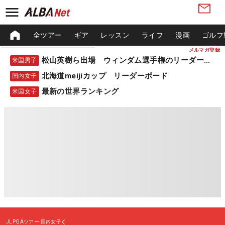
全ツアー
ギア
レッスン
ライフ
漫画
ゴルフ
メルマガ登録
松山英樹ら出場 ウィンダム選手権のリーダーボード
米国男子
北海道meijiカップ リーダーボード
国内女子
最新の世界ランキング
米国女子
JLPGAツアー
国内女子