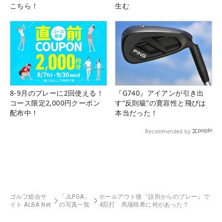
こちら！
生む
8-9月のプレーに2回使える！
『G740』アイアンが引き出
コース限定2,000円クーポン
す“反則級”の寛容性と飛びは
配布中！
本当だった！
Recommended by
ゴルフ総合サ
「JLPGA」
ホールアウト後『誤所からのプレー』で
イト ALBA Net
の写真一覧
4罰打 馬場咲希に何があった？