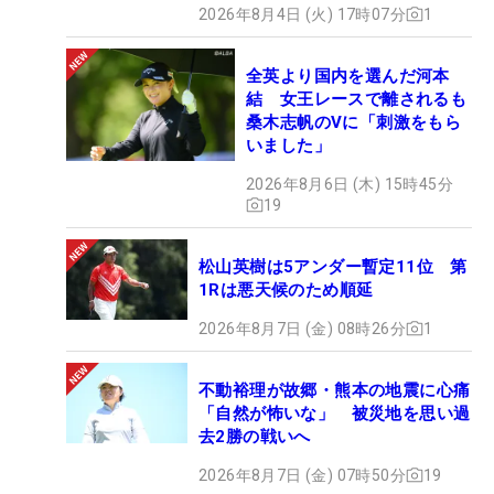
2026年8月4日 (火) 17時07分
1
全英より国内を選んだ河本
結 女王レースで離されるも
桑木志帆のVに「刺激をもら
いました」
2026年8月6日 (木) 15時45分
19
松山英樹は5アンダー暫定11位 第
1Rは悪天候のため順延
2026年8月7日 (金) 08時26分
1
不動裕理が故郷・熊本の地震に心痛
「自然が怖いな」 被災地を思い過
去2勝の戦いへ
2026年8月7日 (金) 07時50分
19