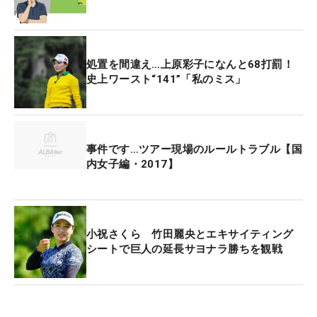
処置を間違え…上原彩子になんと68打罰！
史上ワースト“141”「私のミス」
事件です…ツアー現場のルールトラブル【国
内女子編・2017】
小祝さくら 竹田麗央とエキサイティング
シートで巨人の延長サヨナラ勝ちを観戦