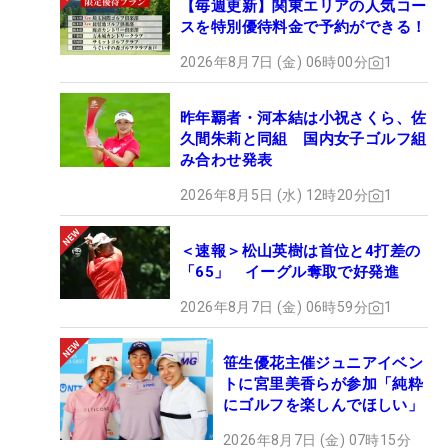
【毎週更新】関東エリアの人気コー
スを特別優待料金で予約ができる！
2026年8月7日 (金) 06時00分
1
昨年覇者・河本結は小祝さくら、佐
久間朱莉と同組 国内女子ゴルフ組
み合わせ発表
2026年8月5日 (水) 12時20分
1
＜速報＞松山英樹は首位と4打差の
「65」 イーグル奪取で好発進
2026年8月7日 (金) 06時59分
1
笹生優花主催ジュニアイベン
トに宮里美香らが参加「純粋
にゴルフを楽しんでほしい」
2026年8月7日 (金) 07時15分