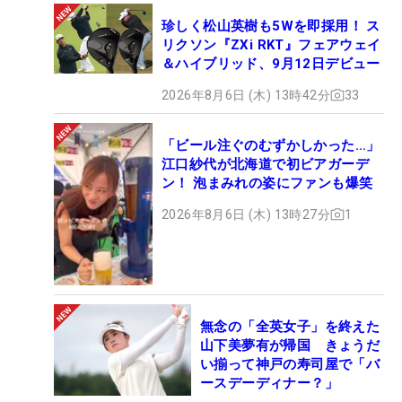
珍しく松山英樹も5Wを即採用！ ス
リクソン『ZXi RKT』フェアウェイ
＆ハイブリッド、9月12日デビュー
2026年8月6日 (木) 13時42分
33
「ビール注ぐのむずかしかった…」
江口紗代が北海道で初ビアガーデ
ン！ 泡まみれの姿にファンも爆笑
2026年8月6日 (木) 13時27分
1
無念の「全英女子」を終えた
山下美夢有が帰国 きょうだ
い揃って神戸の寿司屋で「バ
ースデーディナー？」