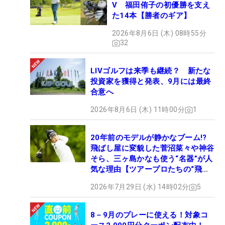
V 福田侑子の初優勝を支え
た14本【勝者のギア】
2026年8月6日 (木) 08時55分
32
LIVゴルフは来季も継続？ 新たな
投資家を獲得と発表、9月には最終
合意へ
2026年8月6日 (木) 11時00分
1
20年前のモデルが静かなブーム!?
飛ばし屋に変貌した菅沼菜々や神谷
そら、三ヶ島かなも使う“名器”が人
気な理由【ツアープロたちの“飛ば
しギア”】
2026年7月29日 (水) 14時02分
5
8－9月のプレーに使える！対象コ