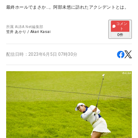
最終ホールでまさか…。阿部未悠に訪れたアクシデントとは。
コメン
所属
ALBA Net編集部
ト
笠井 あかり
/
Akari Kasai
0
件
配信日時：
2023年6月5日 07時30分