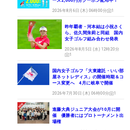
ース2,000円分クーポン配布中！
2026年8月6日 (木) 06時00分
1
昨年覇者・河本結は小祝さく
ら、佐久間朱莉と同組 国内
女子ゴルフ組み合わせ発表
2026年8月5日 (水) 12時20分
1
国内女子ゴルフ「大東建託・いい部
屋ネットレディス」の開催時期＆コ
ース変更へ 4月に岐阜で開催
2026年7月30日 (木) 06時00分
1
進藤大典ジュニア大会が10月に開
催 優勝者にはプロトーナメント出
場権