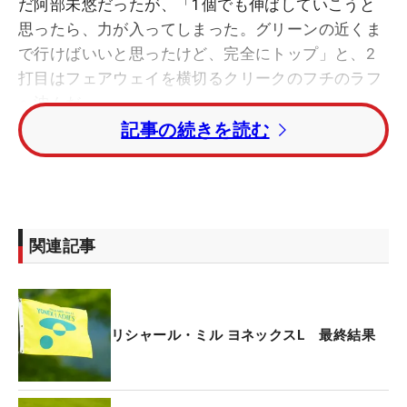
だ阿部未悠だったが、「1個でも伸ばしていこうと
思ったら、力が入ってしまった。グリーンの近くま
で行けばいいと思ったけど、完全にトップ」と、2
打目はフェアウェイを横切るクリークのフチのラフ
へ沈んだ。
記事の続きを読む
急なつま先下がりでラフが長い。ライは最悪だっ
た。「振れないかもっていうくらい」という悪条件
のなかピッチングウェッジでレイアップを試みた
が、放った打球はすぐ目の前のクリークへ消えた。
関連記事
「少しでも前に出せればパーのチャンスはあると思
ったので狙ったけど、ちょっと難しかったです
ね」。
リシャール・ミル ヨネックスL 最終結果
負の連鎖は続いた。救済のドロップをして打った5
打目はグリーン手前の池へポチャリ。7オン・1パッ
トのトリプルボギーを叩き、トータル4アンダー・