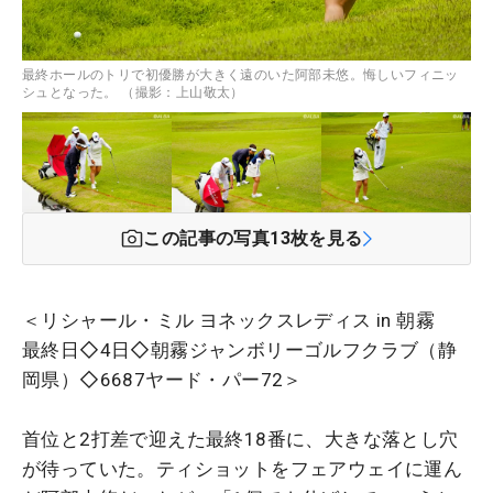
最終ホールのトリで初優勝が大きく遠のいた阿部未悠。悔しいフィニッ
シュとなった。 （撮影：上山敬太）
この記事の写真
13
枚を見る
＜リシャール・ミル ヨネックスレディス in 朝霧
最終日◇4日◇朝霧ジャンボリーゴルフクラブ（静
岡県）◇6687ヤード・パー72＞
首位と2打差で迎えた最終18番に、大きな落とし穴
が待っていた。ティショットをフェアウェイに運ん