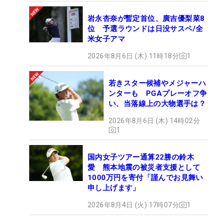
岩永杏奈が暫定首位、廣吉優梨菜8
位 予選ラウンドは日没サスペ/全
米女子アマ
2026年8月6日 (木) 11時18分
1
若きスター候補やメジャーハ
ンターも PGAプレーオフ争
い、当落線上の大物選手は？
2026年8月6日 (木) 14時02分
1
国内女子ツアー通算22勝の鈴木
愛 熊本地震の被災者支援として
1000万円を寄付「謹んでお見舞い
申し上げます」
2026年8月4日 (火) 17時07分
1