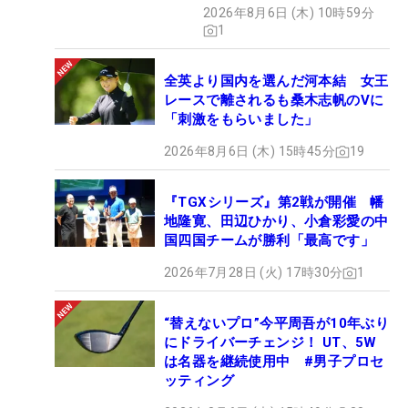
2026年8月6日 (木) 10時59分
1
全英より国内を選んだ河本結 女王
レースで離されるも桑木志帆のVに
「刺激をもらいました」
2026年8月6日 (木) 15時45分
19
『TGXシリーズ』第2戦が開催 幡
地隆寛、田辺ひかり、小倉彩愛の中
国四国チームが勝利「最高です」
2026年7月28日 (火) 17時30分
1
“替えないプロ”今平周吾が10年ぶり
にドライバーチェンジ！ UT、5W
は名器を継続使用中 #男子プロセ
ッティング