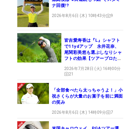
ナ回復!?
2026年8月6日 (木) 10時43分
9
皆吉愛寿香は『L』シャフト
で11ydアップ 永井花奈、
尾関彩美悠も選ぶしなりシャ
フトの効果【ツアープロたち
の“飛ばしギア”】
2026年7月28日 (火) 16時00分
21
「全部食べたら太っちゃうよ！」小
祝さくらが大量のお菓子を前に満面
の笑み
2026年8月6日 (木) 14時09分
7
米国キャロウェイ、PGAツアー選