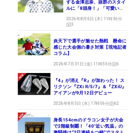
する金澤志奈、抜群のスタイ
ルに「8頭身！」「可愛いに
も程がある」
2026年8月6日 (木) 11時36分
3
炎天下で選手が魅せた熱戦 懸命に
感じた大会側の暑さ対策【現地記者
コラム】
2026年7月31日 (金) 11時55分
6
『4』が消え『R』が加わった！ ス
リクソン『ZXi R/5/7』＆『ZXiU』
アイアンが9月12日デビュー
2026年8月5日 (水) 17時56分
62
身長154cmのドラコン女子が大会
で2階級制覇！「40°近い気温」の
激闘後は“2日連続もつ鍋”でスタミ