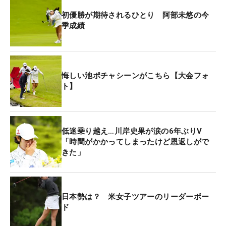
12位タイまで順位を落として大会を終えた。
初優勝が期待されるひとり 阿部未悠の今
季成績
27ホールの超短期決戦で、第1ラウンドを6アンダ
ー・首位タイで突破。初優勝に向けて絶好の位置に
つけたが、勝負の9ホールで伸ばしあぐねた。最初
悔しい池ポチャシーンがこちら【大会フォ
にバーディを奪ったのは14番。ここからエンジンを
ト】
かけたかったが、「そこからもっといいリズムが作
れるかなと思ったけど、難しかった」と終盤のチャ
ンスを決めきれなかった。
低迷乗り越え…川岸史果が涙の6年ぶりV
「時間がかかってしまったけど恩返しがで
悔しい終わり方となったが、「（18番は）狙うのが
きた」
正解だったかは分からないけど、チャレンジしない
で後悔が残るよりは良かったと考えたい」と前を向
く。この経験を、これからの糧にしていく。（文・
日本勢は？ 米女子ツアーのリーダーボー
笠井あかり）
ド