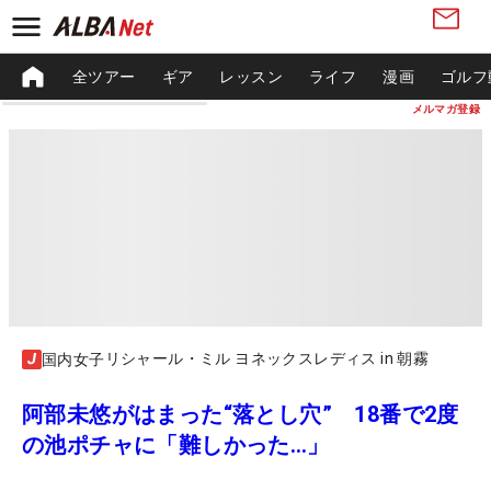
全ツアー
ギア
レッスン
ライフ
漫画
ゴルフ
メルマガ登録
リシャール・ミル ヨネックスレディス in 朝霧
国内女子
阿部未悠がはまった“落とし穴” 18番で2度
の池ポチャに「難しかった…」