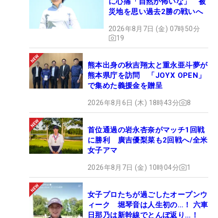
に心痛「自然が怖いな」 被
災地を思い過去2勝の戦いへ
2026年8月7日 (金) 07時50分
19
熊本出身の秋吉翔太と重永亜斗夢が
熊本県庁を訪問 「JOYX OPEN」
で集めた義援金を贈呈
2026年8月6日 (木) 18時43分
8
首位通過の岩永杏奈がマッチ1回戦
に勝利 廣吉優梨菜も2回戦へ/全米
女子アマ
2026年8月7日 (金) 10時04分
1
女子プロたちが過ごしたオープンウ
ィーク 堀琴音は人生初の…！ 六車
日那乃は新幹線でとんぼ返り…！