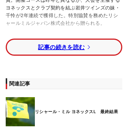
賞。開催コースは昨年と異なるが、大会を主催する
ヨネックスとクラブ契約を結ぶ岩井ツインズの妹・
千怜が2年連続で獲得した。特別協賛を務めたリシ
ャールミルジャパン株式会社から贈られる。
最終日はサスペンデッドになった第1ラウンドの再
記事の続きを読む
開からスタート。首位と1打差の5アンダー・4位タ
イで9ホールの決勝ラウンドへと進んだ。だが出だ
し10番をボギーとして後退。「1ホール1ホールに入
り込みすぎちゃって、1つのボギーで自分の気持ち
が乱れてしまった」と、14番もボギーとしてV戦線
関連記事
からは脱落してしまった。
だが、続く15番でひとつ戻して16番へ。第1ラウン
ドの16番でバーディを奪っていた岩井は、ティイン
リシャール・ミル ヨネックスL 最終結果
グエリアから狙っていた。ティショットを残り164
ヤードまで運び、7番アイアンでの2打目はピン奥3