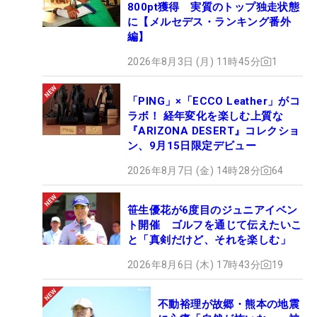
800pt獲得 実質のトップ独走状態
に【メルセデス・ランキング番外
編】
2026年8月3日 (月) 11時45分
1
「PING」×「ECCO Leather」がコ
ラボ！ 経年変化を楽しむ上質な
『ARIZONA DESERT』コレクショ
ン、9月15日限定デビュー
2026年8月7日 (金) 14時28分
64
笹生優花が6度目のジュニアイベン
ト開催 ゴルフを通じて伝えたいこ
と「真剣だけど、それを楽しむ」
2026年8月6日 (木) 17時43分
19
不動裕理が故郷・熊本の地震