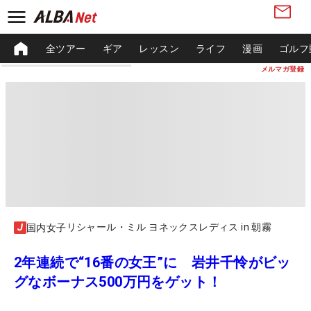
全ツアー
ギア
レッスン
ライフ
漫画
ゴルフ
メルマガ登録
リシャール・ミル ヨネックスレディス in 朝霧
国内女子
2年連続で“16番の女王”に 岩井千怜がビッ
グなボーナス500万円をゲット！