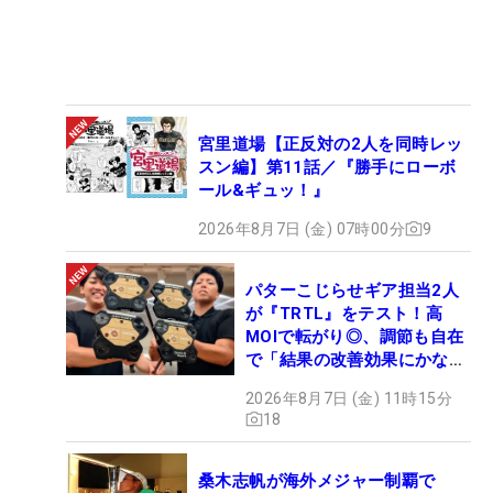
宮里道場【正反対の2人を同時レッ
スン編】第11話／『勝手にローボ
ール&ギュッ！』
2026年8月7日 (金) 07時00分
9
パターこじらせギア担当2人
が『TRTL』をテスト！高
MOIで転がり◎、調節も自在
で「結果の改善効果にかなり
の意外性」
2026年8月7日 (金) 11時15分
18
桑木志帆が海外メジャー制覇で