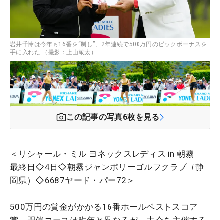
岩井千怜は今年も16番を“制し”、2年連続で500万円のビックボーナスを
手に入れた （撮影：上山敬太）
この記事の写真
6
枚を見る
＜リシャール・ミル ヨネックスレディス in 朝霧
最終日◇4日◇朝霧ジャンボリーゴルフクラブ（静
岡県）◇6687ヤード・パー72＞
500万円の賞金がかかる16番ホールベストスコア