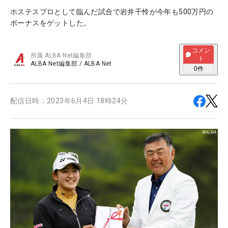
ホステスプロとして臨んだ試合で岩井千怜が今年も500万円の
ボーナスをゲットした。
コメン
所属
ALBA Net編集部
ト
ALBA Net編集部
/
ALBA Net
0
件
配信日時：
2023年6月4日 18時24分