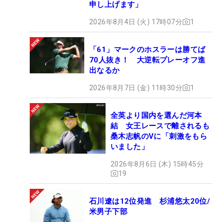
申し上げます」
2026年8月4日 (火) 17時07分
1
「61」マークのホスラーは勝てば
70人抜き！ 大逆転プレーオフ進
出なるか
2026年8月7日 (金) 11時30分
1
全英より国内を選んだ河本
結 女王レースで離されるも
桑木志帆のVに「刺激をもら
いました」
2026年8月6日 (木) 15時45分
19
石川遼は12位発進 杉浦悠太20位/
米男子下部