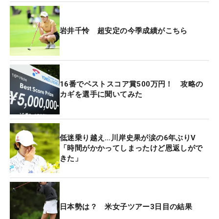
メートルにつけた。「これを獲ればもしかしたらチ
ャンスがあるかもって。結構集中しました」という
岩井千怜 超安定の今季成績がこちら
バーディパットを決めきり、500万円を獲得した。
副賞の使い道について聞かれると「去年もなにも買
わなかったし、今年も買う予定がなくて」とキッパ
16番でベストスコア賞500万円！ 攻略の
リ。「物欲もそんなにない。欲しいものが見つかっ
カギを選手に聞いてみた
たらその時に使おうと思います」と、20歳なが
ら“倹約家”の一面ものぞかせる。
低迷乗り越え…川岸史果が涙の6年ぶりV
見せ場もつくったが、最終ラウンドはスコアをひと
「時間がかかってしまったけど恩返しがで
つ落とし、トータル4アンダー・12位タイに後退し
きた」
てホステス大会を終えた。悔いを残しながらも「来
週からも上位争いできるように頑張りたい」と気持
ちを切り替える。
日本勢は？ 米女子ツアー3日目の結果