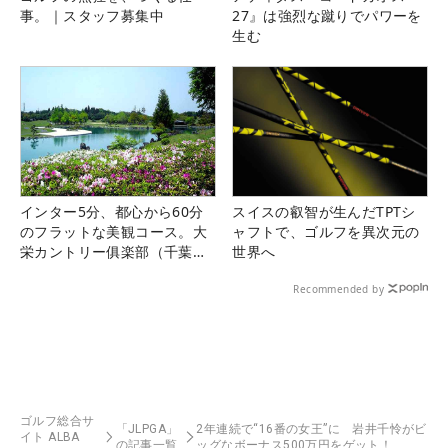
事。｜スタッフ募集中
27』は強烈な蹴りでパワーを
生む
インター5分、都心から60分
スイスの叡智が生んだTPTシ
のフラットな美観コース。大
ャフトで、ゴルフを異次元の
栄カントリー俱楽部（千葉
世界へ
県）
Recommended by
ゴルフ総合サ
「JLPGA」
2年連続で“16番の女王”に 岩井千怜がビ
イト ALBA
の記事一覧
ッグなボーナス500万円をゲット！