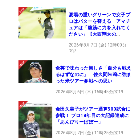
夏場の重いグリーンで女子プ
ロはパターを替える アマチ
ュアは「腹筋に力を入れてく
ださい」【大西翔太の
HOTSHOT】
2026年8月7日 (金) 12時00分
7
全英で味わった悔しさ「自分も戦え
るはずなのに」 佐久間朱莉に強ま
った米ツアー参戦への思い
2026年8月6日 (木) 16時45分
19
金田久美子がツアー通算500試合に
参戦！ プロ18年目の大記録達成に
「あんびりーばぼー」
2026年8月7日 (金) 11時25分
19