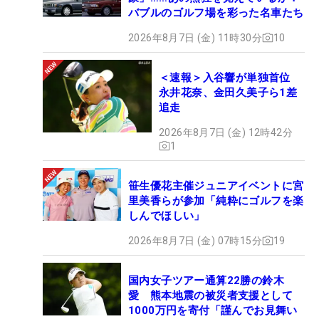
バブルのゴルフ場を彩った名車たち
2026年8月7日 (金) 11時30分
10
＜速報＞入谷響が単独首位
永井花奈、金田久美子ら1差
追走
2026年8月7日 (金) 12時42分
1
笹生優花主催ジュニアイベントに宮
里美香らが参加「純粋にゴルフを楽
しんでほしい」
2026年8月7日 (金) 07時15分
19
国内女子ツアー通算22勝の鈴木
愛 熊本地震の被災者支援として
1000万円を寄付「謹んでお見舞い