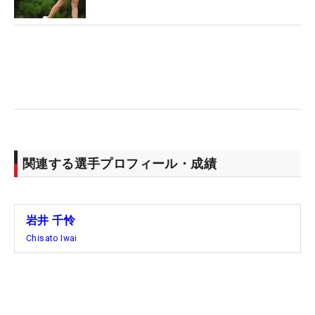
また、決勝ラウンドでは姉・明愛と同組になったこ
とも注目されたが、その明愛も2つ落としてフィニ
ッシュ。「千怜と一緒に回れてすごい楽しかった。
もう少し優勝争いをしたかったから悔しい」と唇を
かむ。「アイアンショットとアプローチとパターが
まだまだなので、また練習して来週頑張ります」と
次戦を見据えた。
関連する選手プロフィール・成績
岩井 千怜
Chisato Iwai