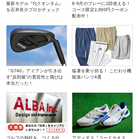
最新モデル『FJクオンタム』
8-9月のプレーに2回使える！
を石井良介プロがチェック
コース限定2,000円クーポン
配布中！
『G740』アイアンが引き出
猛暑を乗り切る！ こだわり機
す“反則級”の寛容性と飛びは
能派パンツ4選
本当だった！
ゴルフの熱狂を、つくる仕
アディダス『コードカオス