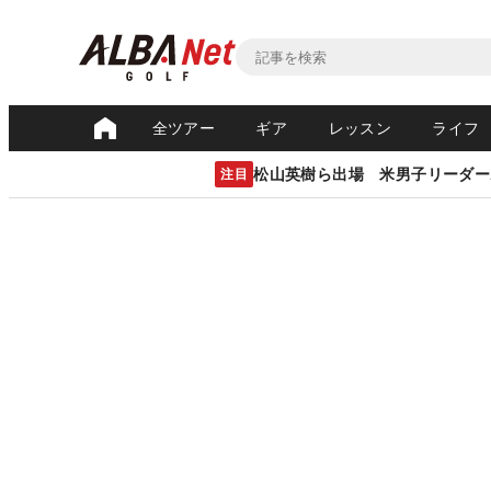
全ツアー
ギア
レッスン
ライフ
松山英樹ら出場 米男子リーダー
注目