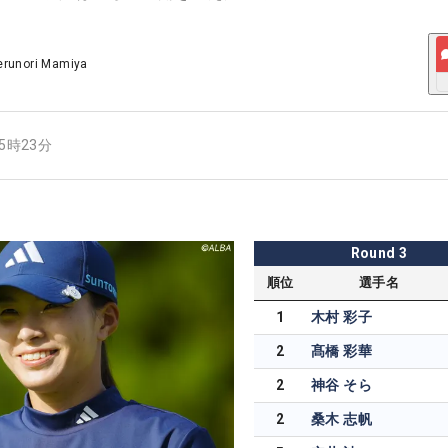
erunori Mamiya
15時23分
Round
3
順位
選手名
1
木村 彩子
2
髙橋 彩華
2
神谷 そら
2
桑木 志帆