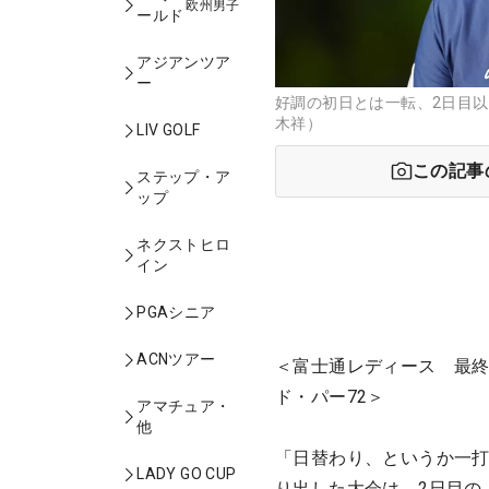
欧州男子
ールド
アジアンツア
ー
好調の初日とは一転、2日目以
木祥）
LIV GOLF
この記事
ステップ・ア
ップ
ネクストヒロ
イン
PGAシニア
ACNツアー
＜富士通レディース 最終
ド・パー72＞
アマチュア・
他
「日替わり、というか一
LADY GO CUP
り出した大会は、2日目の