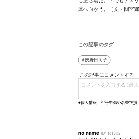
も正念場だ。「でもアメ
庫へ向かう。（文・間宮
この記事のタグ
#渋野日向子