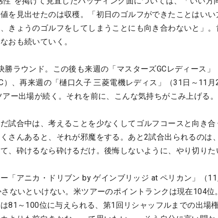
感性”を掲げて見直したパッティング面については、「いい方
価値を見出せたのは収穫。「初日のゴルフができたことはいい
う、きょうのゴルフをしてしまうことにも向き合わないと」。
、なおも続いていく。
決勝ラウンド。この後も来週の「マスターズGCレディース」（
C）、再来週の「樋口久子 三菱電機レディス」（31日～11月
ツアー出場が続く。それを前に、こんな気持ちがこみ上げる。
ただ試合中は、考えることを少なくしてゴルフコースと向き合
くさんあると、それが邪魔をする。あと2試合出られるのは
って、砕けるなら砕けるだけ。後悔しないように、やり切りた
「アニカ・ドリブン by ゲインブリッジ at ペリカン」（11
かさないといけない。米ツアーのポイントランクは現在104位。
は81～100位に与えられる、第1回リシャッフルまでの出場