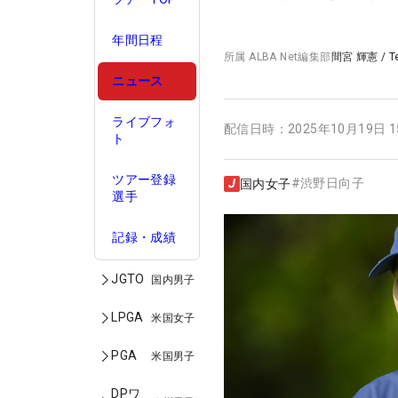
年間日程
所属
ALBA Net編集部
間宮 輝憲
/
T
ニュース
ライブフォ
配信日時：
2025年10月19日 
ト
ツアー登録
#
渋野日向子
国内女子
選手
記録・成績
JGTO
国内男子
LPGA
米国女子
PGA
米国男子
DPワ