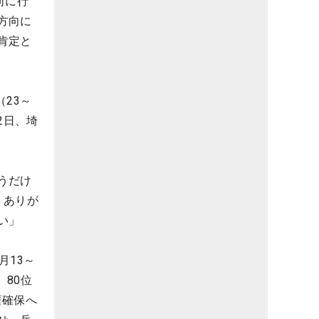
向に行
方向に
肯定と
23～
2日、埼
うだけ
、ありが
い」
月13～
80位
権確保へ