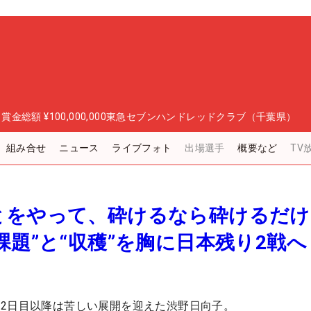
日
賞金総額
¥100,000,000
東急セブンハンドレッドクラブ（千葉県）
組み合せ
ニュース
ライブフォト
出場選手
概要など
TV
とをやって、砕けるなら砕けるだ
課題”と“収穫”を胸に日本残り2戦へ
2日目以降は苦しい展開を迎えた渋野日向子。