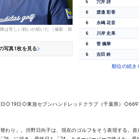
5
穴井 詩
6
渡邉 彩香
6
永嶋 花音
降は苦しい戦いが続いた （撮影：鈴
6
川岸 史果
6
菅 楓華
の写真
1
枚を見る
6
吉田 鈴
順位の続き
日◇19日◇東急セブンハンドレッドクラブ（千葉県）◇669
打替わり」。渋野日向子は、現在のゴルフをそう表現する。首
「76」に続き、最終日も「74」とオーバーパーで終えた。最