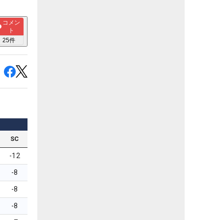
コメン
ト
25
件
SC
-12
-8
-8
-8