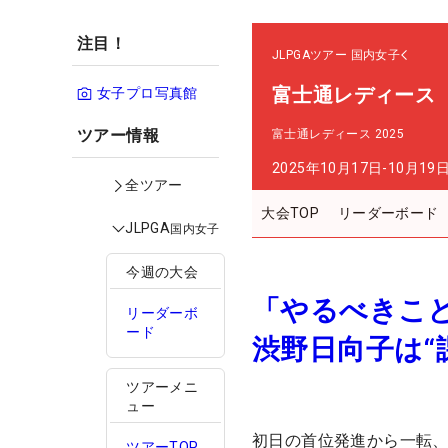
注目！
JLPGAツアー
国内女子
富士通レディース
女子プロ写真館
ツアー情報
富士通レディース 2025
2025年10月17日-10月19
全ツアー
大会TOP
リーダーボード
JLPGA
国内女子
今週の大会
「やるべきこ
リーダーボ
ード
渋野日向子は“
ツアーメニ
ュー
初日の首位発進から一転、
ツアーTOP