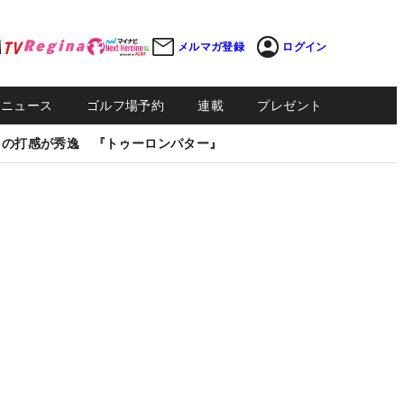
メルマガ登録
ログイン
Sニュース
ゴルフ場予約
連載
プレゼント
しの打感が秀逸 『トゥーロンパター』