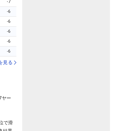
-7
-6
-6
-6
-6
-6
を見る
7ヤー
位で滑
終結果