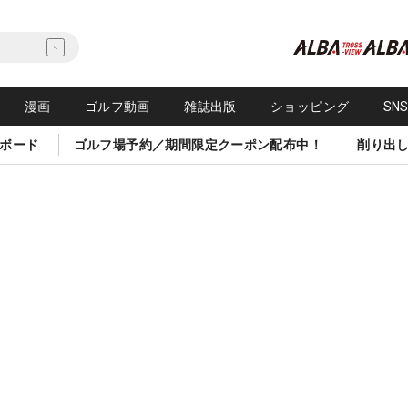
漫画
ゴルフ動画
雑誌出版
ショッピング
SN
ボード
ゴルフ場予約／期間限定クーポン配布中！
削り出