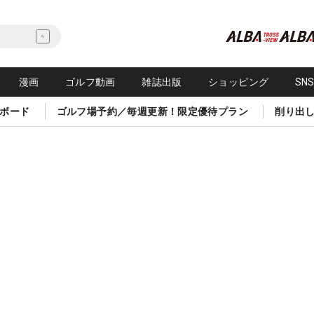
漫画
ゴルフ動画
雑誌出版
ショッピング
SN
ボード
ゴルフ場予約／毎週更新！限定優待プラン
削り出