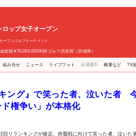
ンロップ女子オープン
オープンゴルフトーナメント
金総額
¥70,000,000
利府ゴルフ倶楽部（宮城県）
組み合せ
ニュース
ライブフォト
出場選手
概要など
TV
ンキング』で笑った者、泣いた者 
ード権争い」が本格化
2回リランキングが確定。終盤戦に向けて笑った者、泣いた