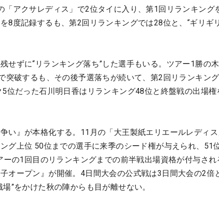
の「アクサレディス」で2位タイに入り、第1回リランキングを
を8度記録するも、第2回リランキングでは28位と、“ギリギリ
残せずに“リランキング落ち”した選手もいる。ツアー1勝の
位で突破するも、その後予選落ちが続いて、第2回リランキング
ク5位だった石川明日香はリランキング48位と終盤戦の出場権
争い』が本格化する。11月の「大王製紙エリエールレディス
ング上位 50位までの選手に来季のシード権が与えられ、51
ツアーの1回目のリランキングまでの前半戦出場資格が付与され
子オープン』が開催。4日間大会の公式戦は3日間大会の2倍
職場”をかけた秋の陣からも目が離せない。