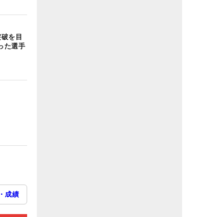
突破を目
った選手
・成績