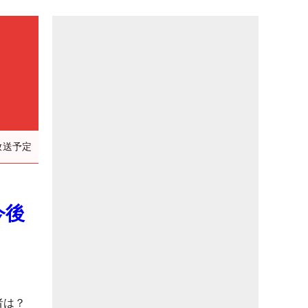
放送予定
今後
者は？