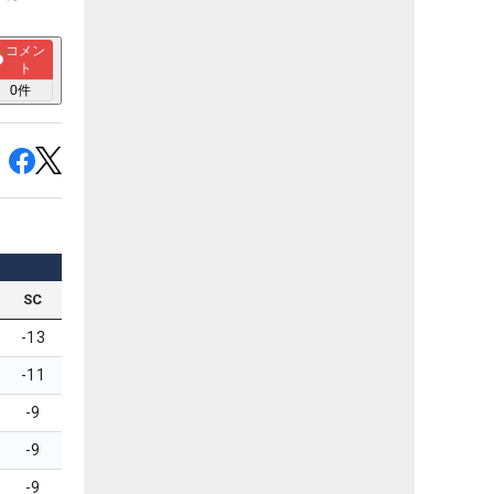
コメン
ト
0
件
SC
-13
-11
-9
-9
-9