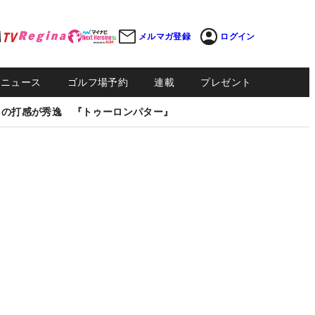
メルマガ登録
ログイン
Sニュース
ゴルフ場予約
連載
プレゼント
しの打感が秀逸 『トゥーロンパター』