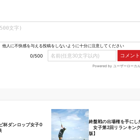
終盤戦の出場権を手にし
ビ杯ダンロップ女子O
女子第2回リランキン
果
版】