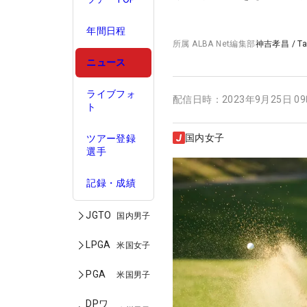
年間日程
所属
ALBA Net編集部
神吉孝昌
/
T
ニュース
ライブフォ
配信日時：
2023年9月25日 0
ト
国内女子
ツアー登録
選手
記録・成績
JGTO
国内男子
LPGA
米国女子
PGA
米国男子
DPワ