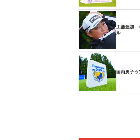
工藤遥加 
ル
国内男子ツ