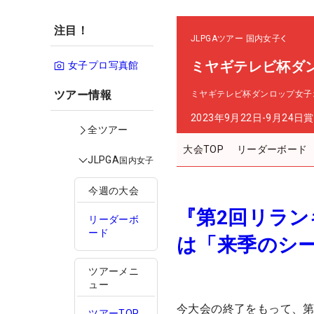
注目！
JLPGAツアー
国内女子
ミヤギテレビ杯ダ
女子プロ写真館
ツアー情報
ミヤギテレビ杯ダンロップ女子
2023年9月22日-9月24日
賞
全ツアー
大会TOP
リーダーボード
JLPGA
国内女子
今週の大会
『第2回リラ
リーダーボ
ード
は「来季のシ
ツアーメニ
ュー
今大会の終了をもって、第
ツアーTOP