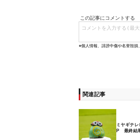
関連記事
ミヤギテレ
P 最終結