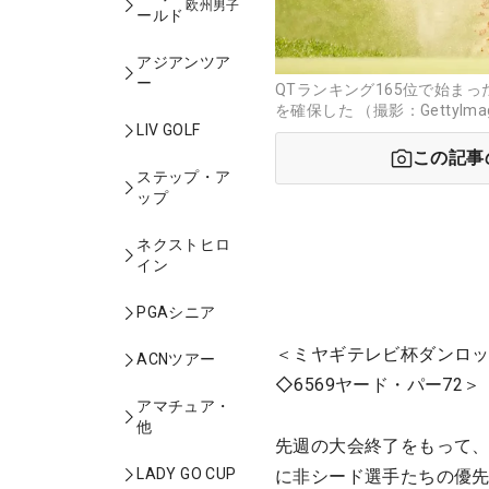
欧州男子
ールド
アジアンツア
ー
QTランキング165位で始ま
を確保した （撮影：GettyIma
LIV GOLF
この記事
ステップ・ア
ップ
ネクストヒロ
イン
PGAシニア
＜ミヤギテレビ杯ダンロッ
ACNツアー
◇6569ヤード・パー72＞
アマチュア・
他
先週の大会終了をもって、
LADY GO CUP
に非シード選手たちの優先