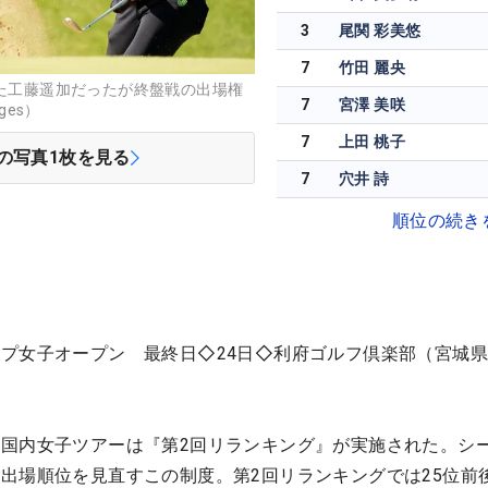
3
尾関 彩美悠
7
竹田 麗央
った工藤遥加だったが終盤戦の出場権
7
宮澤 美咲
ges）
7
上田 桃子
の写真
1
枚を見る
7
穴井 詩
順位の続き
プ女子オープン 最終日◇24日◇利府ゴルフ倶楽部（宮城
国内女子ツアーは『第2回リランキング』が実施された。シ
出場順位を見直すこの制度。第2回リランキングでは25位前