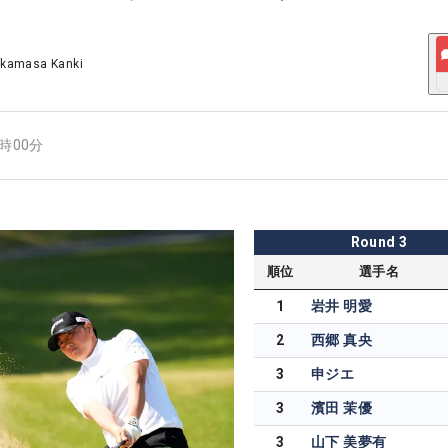
akamasa Kanki
9時00分
Round
3
順位
選手名
1
岩井 明愛
2
西郷 真央
3
申ジエ
3
濱田 茉優
3
山下 美夢有