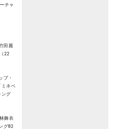
アーチャ
竹田麗
（22
ップ・
「ミネベ
キング
若林舞衣
ング82