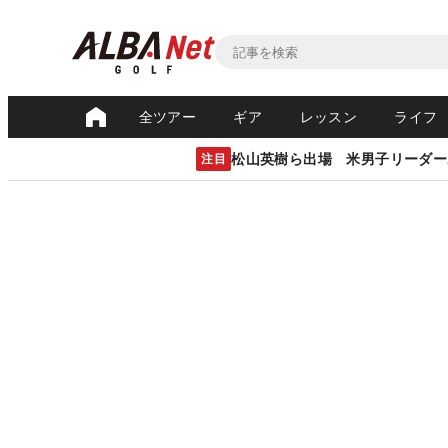
全ツアー
ギア
レッスン
ライフ
松山英樹ら出場 米男子リーダー
注目