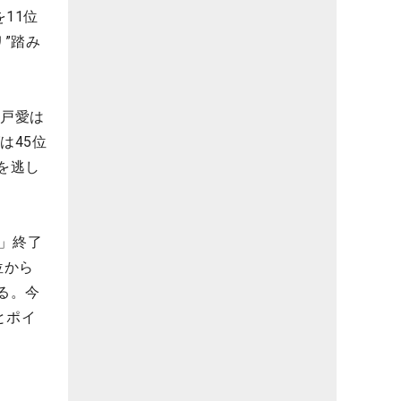
11位
”踏み
木戸愛は
は45位
を逃し
」終了
位から
る。今
とポイ