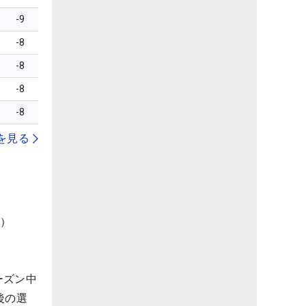
-9
-8
-8
-8
-8
を見る
県）
ーズン中
後の選