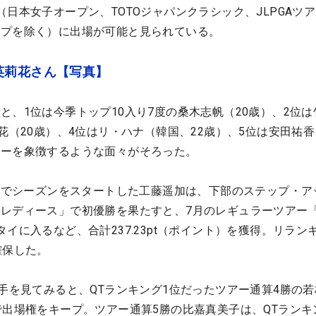
日本女子オープン、TOTOジャパンクラシック、JLPGAツ
ップを除く）に出場が可能と見られている。
英莉花さん【写真】
と、1位は今季トップ10入り7度の桑木志帆（20歳）、2位は
花（20歳）、4位はリ・ハナ（韓国、22歳）、5位は安田祐香
アーを象徴するような面々がそろった。
5位でシーズンをスタートした工藤遥加は、下部のステップ・ア
レディース」で初優勝を果たすと、7月のレギュラーツアー
イに入るなど、合計237.23pt（ポイント）を獲得。リラン
確保した。
選手を見てみると、QTランキング1位だったツアー通算4勝の
で出場権をキープ。ツアー通算5勝の比嘉真美子は、QTランキ