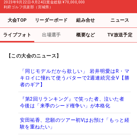
2023年9月22日-9月24日
賞金総額
¥70,000,000
利府ゴルフ倶楽部（宮城県）
大会TOP
リーダーボード
組み合せ
ニュース
ライブフォト
出場選手
概要など
TV放送予定
【この大会のニュース】
「同じモデルだから欲しい」 岩井明愛はR・マ
キロイに憧れて使うパターで2週連続完全V【勝
者のギア】
『第2回リランキング』で笑った者、泣いた者
今後は「来季のシード権争い」が本格化
安田祐香、悲願のツアー初Vはお預け「もっと経
験を重ねたい」