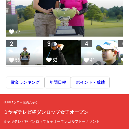
77
2
3
4
5
56
52
41
賞金ランキング
年間日程
ポイント・成績
JLPGAツアー
国内女子
ミヤギテレビ杯ダンロップ女子オープン
ミヤギテレビ杯ダンロップ女子オープンゴルフトーナメント