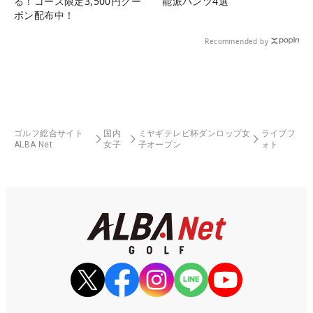
る！コース限定3,500円クー
能派パンツ4選
ポン配布中！
Recommended by
ゴルフ総合サイト
国内
ミヤギテレビ杯ダンロップ女
ライブフ
ALBA Net
女子
子オープン
ォト