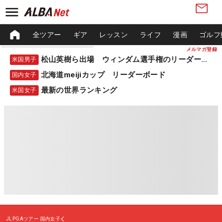
全ツアー
ギア
レッスン
ライフ
漫画
ゴルフ
メルマガ登録
松山英樹ら出場 ウィンダム選手権のリーダーボード
米国男子
北海道meijiカップ リーダーボード
国内女子
最新の世界ランキング
米国女子
JLPGAツアー
国内女子