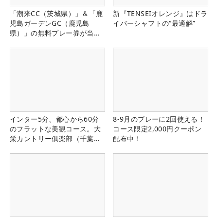
「潮来CC（茨城県）」＆「鹿
新『TENSEIオレンジ』はドラ
児島ガーデンGC（鹿児島
イバーシャフトの“最適解”
県）」の無料プレー券が当た
る！！
インター5分、都心から60分
8-9月のプレーに2回使える！
のフラットな美観コース。大
コース限定2,000円クーポン
栄カントリー俱楽部（千葉
配布中！
県）