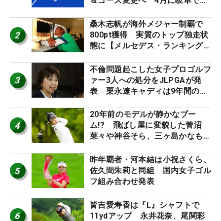
＆コース変更へ 4月に岐阜で開
催
桑木志帆が海外メジャー制覇で
2
800pt獲得 実質のトップ独走状
態に【メルセデス・ランキング番
外編】
不倫問題起こした女子プロゴルフ
3
ァー3人への処分をJLPGAが発
表 栗永遼キャディは9年間の立
ち入り禁止
20年前のモデルが静かなブー
4
ム!? 飛ばし屋に変貌した菅沼
菜々や神谷そら、三ヶ島かなも使
う“名器”が人気な理由【ツアープ
ロたちの“飛ばしギア”】
昨年覇者・河本結は小祝さくら、
5
佐久間朱莉と同組 国内女子ゴル
フ組み合わせ発表
皆吉愛寿香は『L』シャフトで
6
11ydアップ 永井花奈、尾関彩