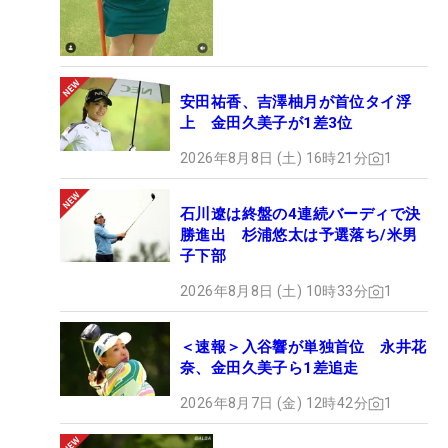
安田祐香、吉澤柚月が首位タイ浮
上 金田久美子が1差3位
2026年8月8日 (土) 16時21分
1
石川遼は終盤の4連続バーディで決
勝進出 杉浦悠太は予選落ち/米男
子下部
2026年8月8日 (土) 10時33分
1
＜速報＞入谷響が単独首位 永井花
奈、金田久美子ら1差追走
2026年8月7日 (金) 12時42分
1