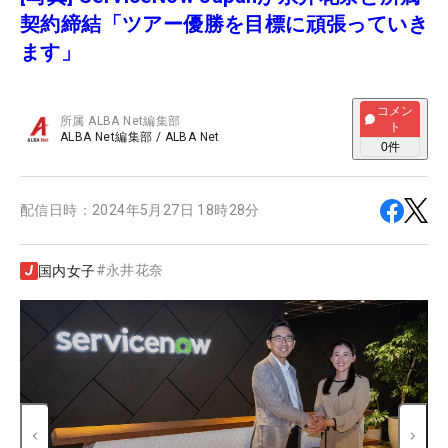
契約締結「ツアー優勝を目標に頑張っていき
ます」
コメン
所属
ALBA Net編集部
ト
ALBA Net編集部
/
ALBA Net
0
件
配信日時：
2024年5月27日 18時28分
#
永井花奈
国内女子