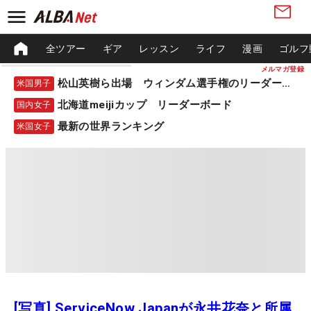
全ツアー
ギア
レッスン
ライフ
漫画
ゴルフ
メルマガ登録
松山英樹ら出場 ウィンダム選手権のリーダーボード
米国男子
北海道meijiカップ リーダーボード
国内女子
最新の世界ランキング
米国女子
[写真] ServiceNow Japanが永井花奈と所属