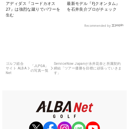
アディダス『コードカオス
最新モデル『FJクオンタム』
27』は強烈な蹴りでパワーを
を石井良介プロがチェック
生む
Recommended by
ゴルフ総合
ServiceNow Japanが永井花奈と所属契約
「JLPGA」
サイト ALBA
締結「ツアー優勝を目標に頑張っていきま
の写真一覧
Net
す」