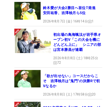
鈴木愛が大会2勝目へ首位T発進
安田祐香、吉澤柚月ら5位
2026年8月7日 (金) 16時14分
1
初出場の鳥海颯汰が岩手県オ
ープン初V「この大会を機に
どんどん上に」 シニアの部
は宮本勝昌が連覇
2026年8月8日 (土) 18時25分
72
「欲が出せない」コースだからこ
そ 吉澤柚月は“鬼門”の決勝Rで初
Vなるか
2026年8月8日 (土) 17時58分
20