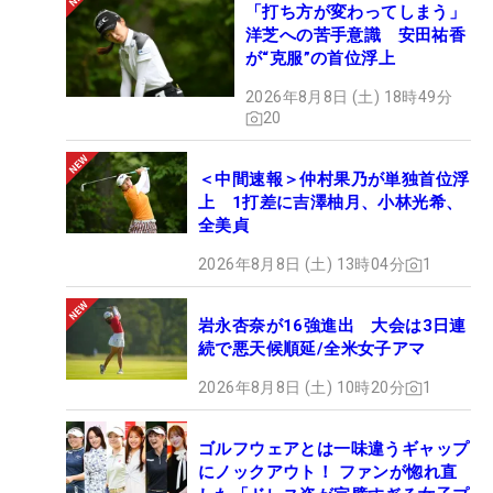
「打ち方が変わってしまう」
洋芝への苦手意識 安田祐香
が“克服”の首位浮上
2026年8月8日 (土) 18時49分
20
＜中間速報＞仲村果乃が単独首位浮
上 1打差に吉澤柚月、小林光希、
全美貞
2026年8月8日 (土) 13時04分
1
岩永杏奈が16強進出 大会は3日連
続で悪天候順延/全米女子アマ
2026年8月8日 (土) 10時20分
1
ゴルフウェアとは一味違うギャップ
にノックアウト！ ファンが惚れ直