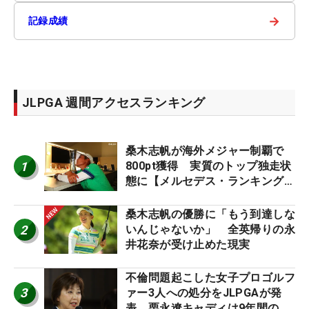
→
記録成績
JLPGA 週間アクセスランキング
桑木志帆が海外メジャー制覇で
1
800pt獲得 実質のトップ独走状
態に【メルセデス・ランキング番
外編】
桑木志帆の優勝に「もう到達しな
2
いんじゃないか」 全英帰りの永
井花奈が受け止めた現実
不倫問題起こした女子プロゴルフ
3
ァー3人への処分をJLPGAが発
表 栗永遼キャディは9年間の立