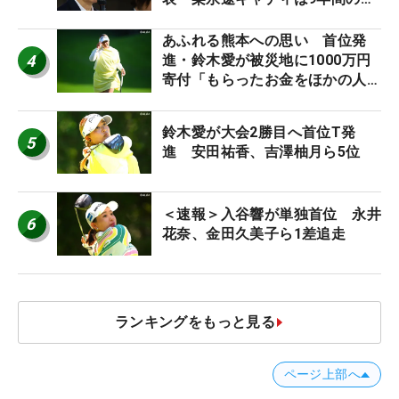
ち入り禁止
あふれる熊本への思い 首位発
4
進・鈴木愛が被災地に1000万円
寄付「もらったお金をほかの人
に」
鈴木愛が大会2勝目へ首位T発
5
進 安田祐香、吉澤柚月ら5位
＜速報＞入谷響が単独首位 永井
6
花奈、金田久美子ら1差追走
ランキングをもっと見る
ページ上部へ