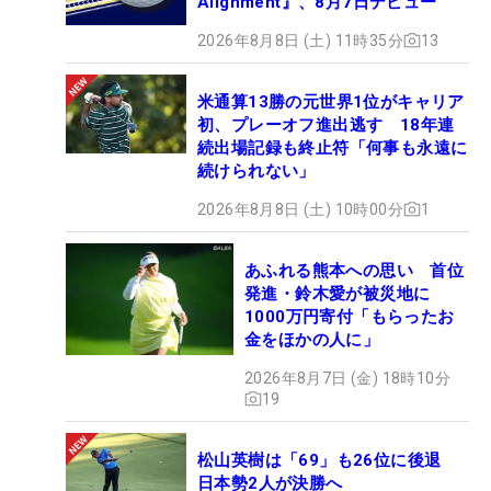
Alignment』、8月7日デビュー
2026年8月8日 (土) 11時35分
13
米通算13勝の元世界1位がキャリア
初、プレーオフ進出逃す 18年連
続出場記録も終止符「何事も永遠に
続けられない」
2026年8月8日 (土) 10時00分
1
あふれる熊本への思い 首位
発進・鈴木愛が被災地に
1000万円寄付「もらったお
金をほかの人に」
2026年8月7日 (金) 18時10分
19
松山英樹は「69」も26位に後退
日本勢2人が決勝へ