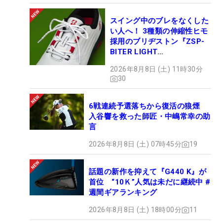
スイング中のブレをなくした
い人へ！ 3種類の伸縮性ヒモ
採用のブリヂストン『ZSP-
BITER LIGHT
MAGICLACE』、8月8日デビ
2026年8月8日 (土) 11時30分
ュー
30
6戦連続予選落ちから復活の狼煙
入谷響を救った師匠・中嶋常幸の助
言
2026年8月8日 (土) 07時45分
19
話題の新作を抑えて『G440 K』が
首位 “10Ｋ”人気は未だに継続中 #
週間ギアランキング
2026年8月8日 (土) 18時00分
11