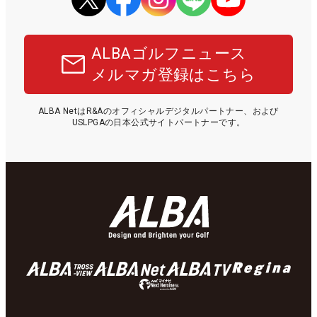
ALBAゴルフニュース
メルマガ登録はこちら
ALBA NetはR&Aのオフィシャルデジタルパートナー、および
USLPGAの日本公式サイトパートナーです。