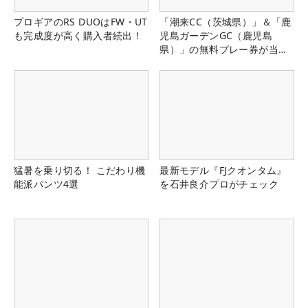
プロギアのRS DUOはFW・UT
「潮来CC（茨城県）」＆「鹿
も完成度が高く購入者続出！
児島ガーデンGC（鹿児島
県）」の無料プレー券が当た
る！！
猛暑を乗り切る！ こだわり機
最新モデル『FJクオンタム』
能派パンツ4選
を石井良介プロがチェック