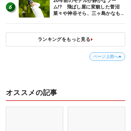
20年前のモデルが静かなブー
6
ム!? 飛ばし屋に変貌した菅沼
菜々や神谷そら、三ヶ島かなも使
う“名器”が人気な理由【ツアープ
ロたちの“飛ばしギア”】
ランキングをもっと見る
ページ上部へ
オススメの記事