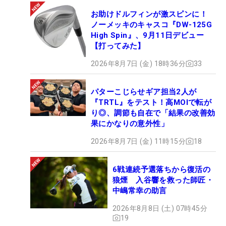
お助けドルフィンが激スピンに！
ノーメッキのキャスコ『DW-125G
High Spin』、9月11日デビュー
【打ってみた】
2026年8月7日 (金) 18時36分
33
パターこじらせギア担当2人が
『TRTL』をテスト！高MOIで転が
り◎、調節も自在で「結果の改善効
果にかなりの意外性」
2026年8月7日 (金) 11時15分
18
6戦連続予選落ちから復活の
狼煙 入谷響を救った師匠・
中嶋常幸の助言
2026年8月8日 (土) 07時45分
19