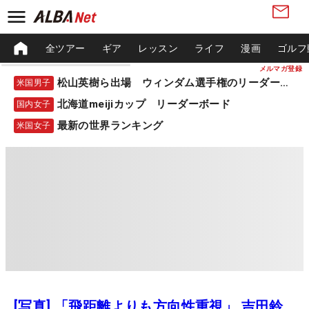
全ツアー
ギア
レッスン
ライフ
漫画
ゴルフ
メルマガ登録
松山英樹ら出場 ウィンダム選手権のリーダーボード
米国男子
北海道meijiカップ リーダーボード
国内女子
最新の世界ランキング
米国女子
[写真] 「飛距離よりも方向性重視」 吉田鈴