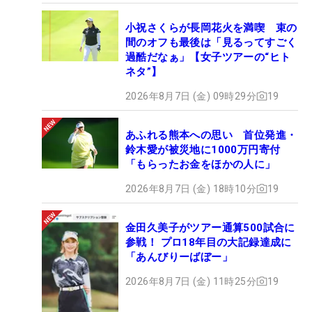
小祝さくらが長岡花火を満喫 束の
間のオフも最後は「見るってすごく
過酷だなぁ」【女子ツアーの“ヒト
ネタ”】
2026年8月7日 (金) 09時29分
19
あふれる熊本への思い 首位発進・
鈴木愛が被災地に1000万円寄付
「もらったお金をほかの人に」
2026年8月7日 (金) 18時10分
19
金田久美子がツアー通算500試合に
参戦！ プロ18年目の大記録達成に
「あんびりーばぼー」
2026年8月7日 (金) 11時25分
19