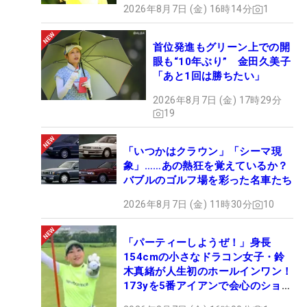
2026年8月7日 (金) 16時14分
1
首位発進もグリーン上での開
眼も“10年ぶり” 金田久美子
「あと1回は勝ちたい」
2026年8月7日 (金) 17時29分
19
「いつかはクラウン」「シーマ現
象」……あの熱狂を覚えているか？
バブルのゴルフ場を彩った名車たち
2026年8月7日 (金) 11時30分
10
「パーティーしようぜ！」身長
154cmの小さなドラコン女子・鈴
木真緒が人生初のホールインワン！
173yを5番アイアンで会心のショッ
ト