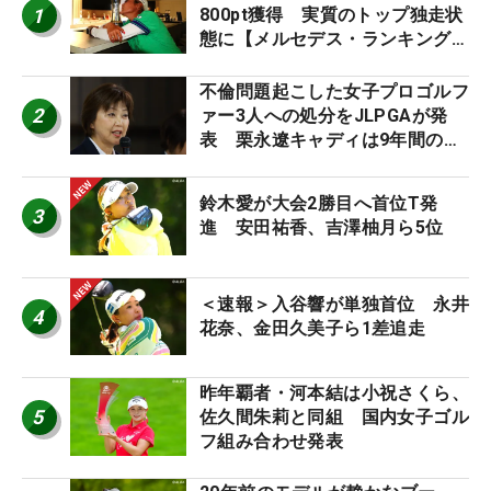
1
800pt獲得 実質のトップ独走状
態に【メルセデス・ランキング番
外編】
不倫問題起こした女子プロゴルフ
2
ァー3人への処分をJLPGAが発
表 栗永遼キャディは9年間の立
ち入り禁止
鈴木愛が大会2勝目へ首位T発
3
進 安田祐香、吉澤柚月ら5位
＜速報＞入谷響が単独首位 永井
4
花奈、金田久美子ら1差追走
昨年覇者・河本結は小祝さくら、
5
佐久間朱莉と同組 国内女子ゴル
フ組み合わせ発表