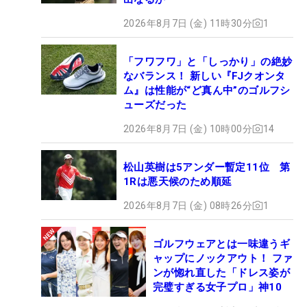
2026年8月7日 (金) 11時30分
1
「フワフワ」と「しっかり」の絶妙
なバランス！ 新しい『FJクオンタ
ム』は性能が“ど真ん中”のゴルフシ
ューズだった
2026年8月7日 (金) 10時00分
14
松山英樹は5アンダー暫定11位 第
1Rは悪天候のため順延
2026年8月7日 (金) 08時26分
1
ゴルフウェアとは一味違うギ
ャップにノックアウト！ ファ
ンが惚れ直した「ドレス姿が
完璧すぎる女子プロ」神10