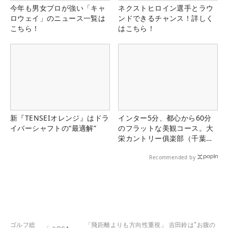
今年も男女プロが強い「キャ
ネクストヒロイン選手とラウ
ロウェイ」のニュース一覧は
ンドできるチャンス！詳しく
こちら！
はこちら！
新『TENSEIオレンジ』はドラ
インター5分、都心から60分
イバーシャフトの“最適解”
のフラットな美観コース。大
栄カントリー俱楽部（千葉
県）
Recommended by
ゴルフ総
「飛距離よりも方向性重視」 吉田鈴は“お腹の