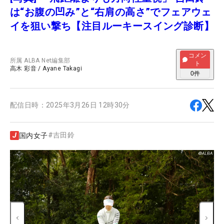
は“お腹の凹み”と“右肩の高さ”でフェアウェ
イを狙い撃ち【注目ルーキースイング診断】
コメン
所属
ALBA Net編集部
ト
高木 彩音
/
Ayane Takagi
0
件
配信日時：
2025年3月26日 12時30分
#
吉田鈴
国内女子