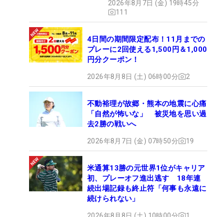
2026年8月7日 (金) 19時45分
111
4日間の期間限定配布！11月までの
プレーに2回使える1,500円＆1,000
円分クーポン！
2026年8月8日 (土) 06時00分
2
不動裕理が故郷・熊本の地震に心痛
「自然が怖いな」 被災地を思い過
去2勝の戦いへ
2026年8月7日 (金) 07時50分
19
米通算13勝の元世界1位がキャリア
初、プレーオフ進出逃す 18年連
続出場記録も終止符「何事も永遠に
続けられない」
2026年8月8日 (土) 10時00分
1