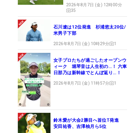
2026年8月7日 (金) 12時00分
35
石川遼は12位発進 杉浦悠太20位/
米男子下部
2026年8月7日 (金) 10時29分
1
女子プロたちが過ごしたオープンウ
ィーク 堀琴音は人生初の…！ 六車
日那乃は新幹線でとんぼ返り…！
2026年8月7日 (金) 11時57分
1
鈴木愛が大会2勝目へ首位T発進
安田祐香、吉澤柚月ら5位