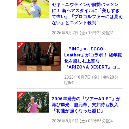
セキ・ユウティンが前髪パッツン
に！ 新ヘアスタイルに「美しすぎ
て怖い」「プロゴルファーには見え
ない」とコメント殺到
2026年8月7日 (金) 15時29分
7
「PING」×「ECCO
Leather」がコラボ！ 経年変
化を楽しむ上質な
『ARIZONA DESERT』コレ
クション、9月15日限定デビ
2026年8月7日 (金) 14時28分
ュー
64
2006年発売の『ツアーAD PT』が
再び脚光 脇元華、穴井詩も投入
「初速が強くなった感じ」
2026年8月8日 (土) 08時56分
4