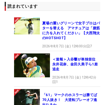
読まれています
夏場の重いグリーンで女子プロはパ
ターを替える アマチュアは「腹筋
に力を入れてください」【大西翔太
のHOTSHOT】
2026年8月7日 (金) 12時00分
7
＜速報＞入谷響が単独首位
永井花奈、金田久美子ら1差
追走
2026年8月7日 (金) 12時42分
1
「61」マークのホスラーは勝てば
70人抜き！ 大逆転プレーオフ進
出なるか