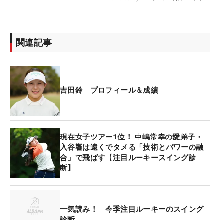
関連記事
吉田鈴 プロフィール＆成績
現在女子ツアー1位！ 中嶋常幸の愛弟子・
入谷響は遠くでタメる「技術とパワーの融
合」で飛ばす【注目ルーキースイング診
断】
一気読み！ 今季注目ルーキーのスイング
診断