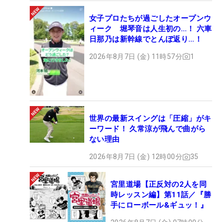
女子プロたちが過ごしたオープンウ
ィーク 堀琴音は人生初の…！ 六車
日那乃は新幹線でとんぼ返り…！
2026年8月7日 (金) 11時57分
1
世界の最新スイングは「圧縮」がキ
ーワード！ 久常涼が飛んで曲がら
ない理由
2026年8月7日 (金) 12時00分
35
宮里道場【正反対の2人を同
時レッスン編】第11話／『勝
手にローボール&ギュッ！』