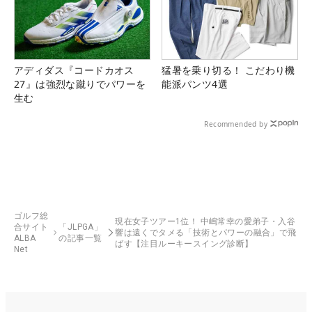
アディダス『コードカオス
猛暑を乗り切る！ こだわり機
27』は強烈な蹴りでパワーを
能派パンツ4選
生む
Recommended by
ゴルフ総
現在女子ツアー1位！ 中嶋常幸の愛弟子・入谷
合サイト
「JLPGA」
響は遠くでタメる「技術とパワーの融合」で飛
ALBA
の記事一覧
ばす【注目ルーキースイング診断】
Net