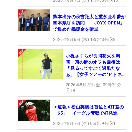
います」。このパワフルなスイングでVポイント
2026年8月7日 (金) 11時30分
10
×SMBCの初日には、ドライビングディスタンス計測
ホールで297ヤードを記録した。飛ばし屋ルーキー
熊本出身の秋吉翔太と重永亜斗夢が
熊本県庁を訪問 「JOYX OPEN」
の今シーズンに注目だ。
で集めた義援金を贈呈
2026年8月6日 (木) 18時43分
8
■石井忍（いしい・しのぶ）1974年生まれ、千葉県
出身。東京学館浦安高等学校、日本大学のゴルフ部
で腕を磨き、98年プロテスト合格。2010年にツア
小祝さくらが長岡花火を満
喫 束の間のオフも最後は
ープロコーチとして活動を始め、多くの男女ツアー
「見るってすごく過酷だな
プロを指導。また「エースゴルフクラブ」を主宰
ぁ」【女子ツアーの“ヒトネ
し、アマチュアへの指導にも力を入れている。
タ”】
2026年8月7日 (金) 09時29分
19
＜速報＞松山英樹は首位と4打差の
「65」 イーグル奪取で好発進
2026年8月7日 (金) 06時59分
1