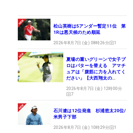
松山英樹は5アンダー暫定11位 第
1Rは悪天候のため順延
2026年8月7日 (金) 08時26分
1
夏場の重いグリーンで女子プ
ロはパターを替える アマチ
ュアは「腹筋に力を入れてく
ださい」【大西翔太の
HOTSHOT】
2026年8月7日 (金) 12時00分
7
石川遼は12位発進 杉浦悠太20位/
米男子下部
2026年8月7日 (金) 10時29分
1