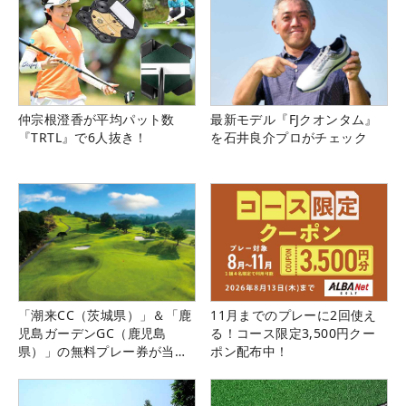
仲宗根澄香が平均パット数
最新モデル『FJクオンタム』
『TRTL』で6人抜き！
を石井良介プロがチェック
「潮来CC（茨城県）」＆「鹿
11月までのプレーに2回使え
児島ガーデンGC（鹿児島
る！コース限定3,500円クー
県）」の無料プレー券が当た
ポン配布中！
る！！