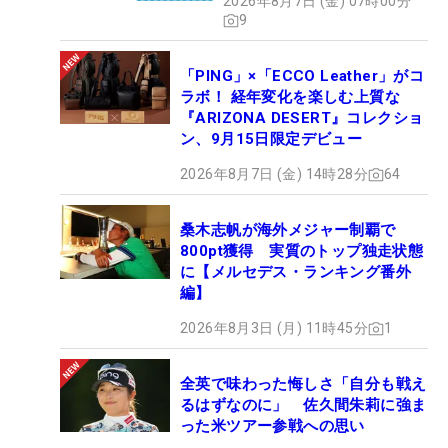
2026年8月7日 (金) 07時00分
9
「PING」×「ECCO Leather」がコ
ラボ！ 経年変化を楽しむ上質な
『ARIZONA DESERT』コレクショ
ン、9月15日限定デビュー
2026年8月7日 (金) 14時28分
64
桑木志帆が海外メジャー制覇で
800pt獲得 実質のトップ独走状態
に【メルセデス・ランキング番外
編】
2026年8月3日 (月) 11時45分
1
全英で味わった悔しさ「自分も戦え
るはずなのに」 佐久間朱莉に強ま
った米ツアー参戦への思い