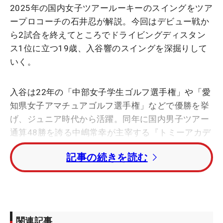
2025年の国内女子ツアールーキーのスイングをツア
ープロコーチの石井忍が解説。今回はデビュー戦か
ら2試合を終えてところでドライビングディスタン
ス1位に立つ19歳、入谷響のスイングを深掘りして
いく。
入谷は22年の「中部女子学生ゴルフ選手権」や「愛
知県女子アマチュアゴルフ選手権」などで優勝を挙
げ、ジュニア時代から活躍。同年に国内男子ツアー
通算48勝を誇る中嶋常幸が主宰する『トミーアカデ
ミー』でゴルフを学び、2度目の挑戦で最終プロテ
記事の続きを読む
スト合格を果たした。
「小学生のときからブンブン振っていてすごいんだ
よ」と中嶋が太鼓判を押すほどの飛距離を持った入
谷。ついたあだ名は『ブンちゃん』だ。国内女子ツ
関連記事