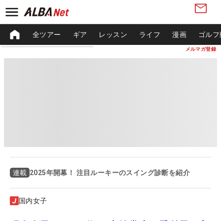
全ツアー
ギア
レッスン
ライフ
漫画
ゴルフ
メルマガ登録
2025年開幕！ 注目ルーキーのスイング診断を紹介
連載
国内女子