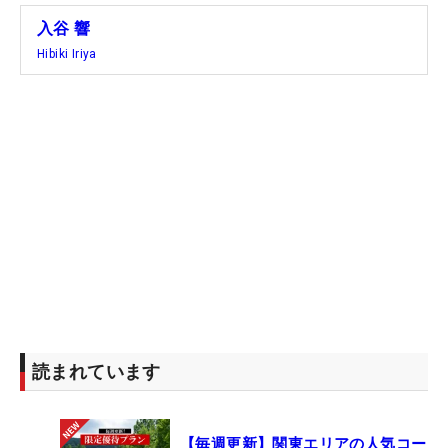
入谷 響
Hibiki Iriya
左がトップのポジション。切り返しで沈む動きがある （撮影：鈴木祥）
さらに、クラブの下ろし方にも注目したい。「ダウ
ンスイングで左腕が地面と平行の時点で、シャフト
がまだ直角を維持している（タメが深い）。だけ
ど、右腕は体から割と遠いところにあるからとても
スイングアークは大きい。体から遠いところで下ろ
せるのは、技術もあるし、パワーがないとなかなか
できない。技術とパワーの融合です」。
読まれています
【毎週更新】関東エリアの人気コー