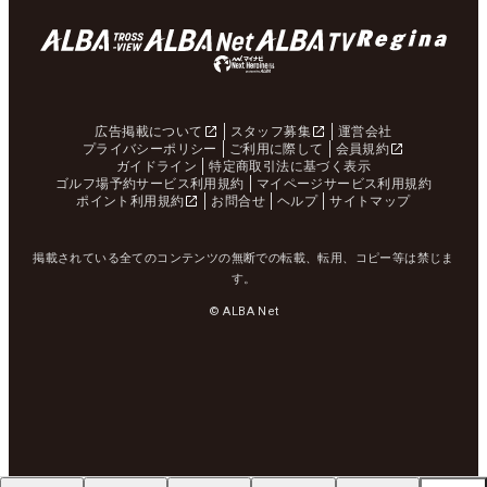
広告掲載について
スタッフ募集
運営会社
プライバシーポリシー
ご利用に際して
会員規約
ガイドライン
特定商取引法に基づく表示
ゴルフ場予約サービス利用規約
マイページサービス利用規約
ポイント利用規約
お問合せ
ヘルプ
サイトマップ
掲載されている全てのコンテンツの無断での転載、転用、コピー等は禁じま
す。
© ALBA Net