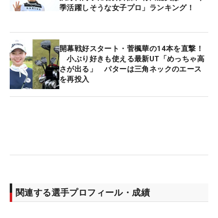
季活躍しそうな女子プロ」ランキング！
「実はそこに理由があります。この後、思い切り踏
み込んでいく。少しトップの位置を高くして、一気
に左下にシットダウン」と手元が上がりきる前に下
開幕戦好スタート・菅楓華の14本を直撃！
小ぶり好きも使える最新UT「めっちゃ高
半身が沈んでいく。「めちゃくちゃいい。この切り
さが出る」 パターは三角ネックのエース
返し」と石井は絶賛。「地面反力を最大限に使え
を再投入
る」“踏み込み”ができており、これが飛距離にもつ
ながっている。
関連する選手プロフィール・成績