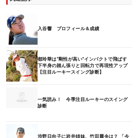
アー今季開幕戦「ダイキンオーキッドレディス」、
2戦目の「Vポイント×SMBCレディス」を終えて、
ドライビングディスタンスでは1位を記録してい
る。平均飛距離は260.64ヤードで、2位は259.00ヤ
入谷響 プロフィール＆成績
ードのため、唯一の260ヤード台だ。
そんな飛ばし屋の入谷のスイングに「いいですね
都玲華は“剛性が高い”インパクトで飛ばす
～。力強い。技術とパワーが融合したスイング」と
下半身の踏ん張りと回転力で再現性アップ
石井は切り出す。
【注目ルーキースイング診断】
「バックスイングだけを観ると上半身が横回転をし
ていく感じなので、前傾が起き上がっているように
一気読み！ 今季注目ルーキーのスイング
見えますよね」と左肩が下がってアゴの下に入って
診断
くるような回転ではなく、左ワキ腹を縮める側屈は
少ない。アドレス時よりもやや立つようなトップの
位置となるのだが、起き上がることでパワーは逃げ
たりしないのだろうか。
渋野日向子に岩井姉妹、竹田麗央は？ 「今