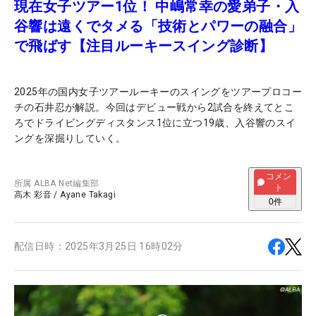
現在女子ツアー1位！ 中嶋常幸の愛弟子・入
谷響は遠くでタメる「技術とパワーの融合」
で飛ばす【注目ルーキースイング診断】
2025年の国内女子ツアールーキーのスイングをツアープロコー
チの石井忍が解説。今回はデビュー戦から2試合を終えてとこ
ろでドライビングディスタンス1位に立つ19歳、入谷響のスイ
ングを深掘りしていく。
コメン
所属
ALBA Net編集部
ト
高木 彩音
/
Ayane Takagi
0
件
配信日時：
2025年3月25日 16時02分