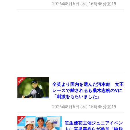
2026年8月6日 (木) 16時45分
19
全英より国内を選んだ河本結 女王
レースで離されるも桑木志帆のVに
「刺激をもらいました」
2026年8月6日 (木) 15時45分
19
笹生優花主催ジュニアイベン
トに宮里美香らが参加「純粋