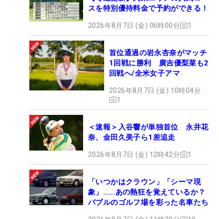
スを特別優待料金で予約ができる！
2026年8月7日 (金) 06時00分
1
首位通過の岩永杏奈がマッチ
1回戦に勝利 廣吉優梨菜も2
回戦へ/全米女子アマ
右ヒジが体につかず、遠いところからタメ （撮影：鈴木祥）
2026年8月7日 (金) 10時04分
1
通常、タメを維持したままクラブを下ろそうとする
と「右ヒジが曲がってきてしまう」。しかし入谷の
場合は、右ヒジは体にベッタリとついているわけで
＜速報＞入谷響が単独首位 永井花
奈、金田久美子ら1差追走
はなく、少し隙間ができている。それにより、スイ
ングの円弧を大きくして“ブンブン”と振っていけ
2026年8月7日 (金) 12時42分
1
る。
「いつかはクラウン」「シーマ現
象」……あの熱狂を覚えているか？
「ハンマー投げをするかのような、クラブとカラダ
バブルのゴルフ場を彩った名車たち
の引っ張り合い。拮抗している。遠くで強く振って