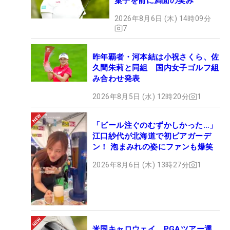
菓子を前に満面の笑み
2026年8月6日 (木) 14時09分
7
昨年覇者・河本結は小祝さくら、佐
久間朱莉と同組 国内女子ゴルフ組
み合わせ発表
2026年8月5日 (水) 12時20分
1
「ビール注ぐのむずかしかった…」
江口紗代が北海道で初ビアガーデ
ン！ 泡まみれの姿にファンも爆笑
2026年8月6日 (木) 13時27分
1
米国キャロウェイ、PGAツアー選