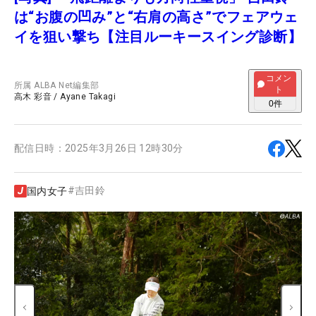
は“お腹の凹み”と“右肩の高さ”でフェアウェ
イを狙い撃ち【注目ルーキースイング診断】
コメン
所属
ALBA Net編集部
ト
高木 彩音
/
Ayane Takagi
0
件
配信日時：
2025年3月26日 12時30分
#
吉田鈴
国内女子