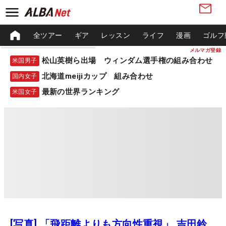
全ツアー
ギア
レッスン
ライフ
漫画
ゴルフ
メルマガ登録
松山英樹ら出場 ウィンダム選手権の組み合わせ
米国男子
北海道meijiカップ 組み合わせ
国内女子
最新の世界ランキング
米国女子
[写真] 「飛距離よりも方向性重視」 吉田鈴