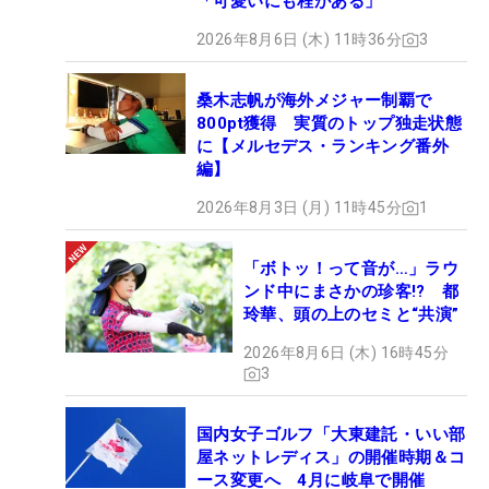
「可愛いにも程がある」
2026年8月6日 (木) 11時36分
3
桑木志帆が海外メジャー制覇で
800pt獲得 実質のトップ独走状態
に【メルセデス・ランキング番外
編】
2026年8月3日 (月) 11時45分
1
「ボトッ！って音が…」ラウ
ンド中にまさかの珍客!? 都
玲華、頭の上のセミと“共演”
2026年8月6日 (木) 16時45分
3
国内女子ゴルフ「大東建託・いい部
屋ネットレディス」の開催時期＆コ
ース変更へ 4月に岐阜で開催