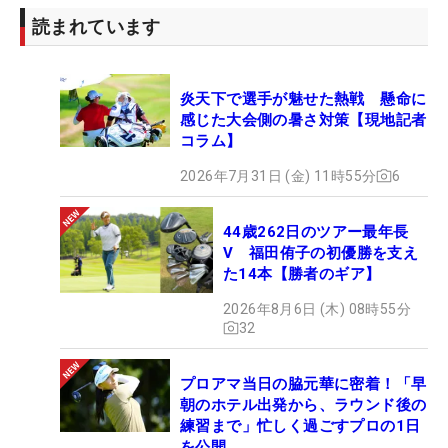
読まれています
炎天下で選手が魅せた熱戦 懸命に
感じた大会側の暑さ対策【現地記者
コラム】
2026年7月31日 (金) 11時55分
6
44歳262日のツアー最年長
V 福田侑子の初優勝を支え
た14本【勝者のギア】
2026年8月6日 (木) 08時55分
32
プロアマ当日の脇元華に密着！「早
朝のホテル出発から、ラウンド後の
練習まで」忙しく過ごすプロの1日
を公開