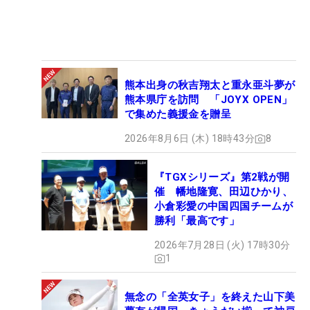
熊本出身の秋吉翔太と重永亜斗夢が
熊本県庁を訪問 「JOYX OPEN」
で集めた義援金を贈呈
2026年8月6日 (木) 18時43分
8
『TGXシリーズ』第2戦が開
催 幡地隆寛、田辺ひかり、
小倉彩愛の中国四国チームが
勝利「最高です」
2026年7月28日 (火) 17時30分
1
無念の「全英女子」を終えた山下美