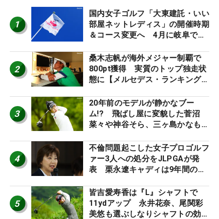
国内女子ゴルフ「大東建託・いい
1
部屋ネットレディス」の開催時期
＆コース変更へ 4月に岐阜で開
催
桑木志帆が海外メジャー制覇で
2
800pt獲得 実質のトップ独走状
態に【メルセデス・ランキング番
外編】
20年前のモデルが静かなブー
3
ム!? 飛ばし屋に変貌した菅沼
菜々や神谷そら、三ヶ島かなも使
う“名器”が人気な理由【ツアープ
ロたちの“飛ばしギア”】
不倫問題起こした女子プロゴルフ
4
ァー3人への処分をJLPGAが発
表 栗永遼キャディは9年間の立
ち入り禁止
皆吉愛寿香は『L』シャフトで
5
11ydアップ 永井花奈、尾関彩
美悠も選ぶしなりシャフトの効果