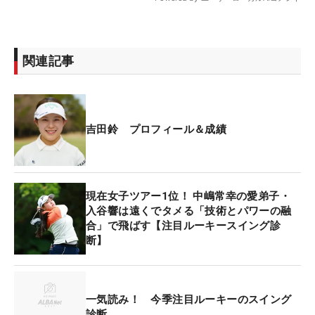
関連記事
吉田鈴 プロフィール＆成績
現在女子ツアー1位！ 中嶋常幸の愛弟子・
入谷響は遠くでタメる「技術とパワーの融
合」で飛ばす【注目ルーキースイング診
断】
一気読み！ 今季注目ルーキーのスイング
診断