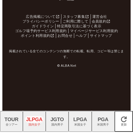
広告掲載について
スタッフ募集
運営会社
プライバシーポリシー
ご利用に際して
会員規約
ガイドライン
特定商取引法に基づく表示
ゴルフ場予約サービス利用規約
マイページサービス利用規約
ポイント利用規約
お問合せ
ヘルプ
サイトマップ
掲載されている全てのコンテンツの無断での転載、転用、コピー等は禁じま
す。
© ALBA Net
TOUR
JLPGA
JGTO
LPGA
PGA
閉じる
全ツアー
国内女子
国内男子
米国女子
米国男子
更新