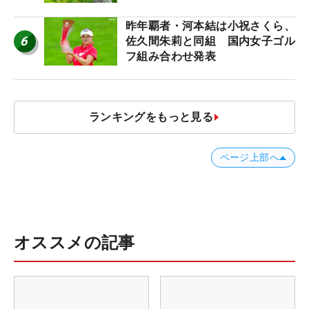
【ツアープロたちの“飛ばしギ
ア”】
昨年覇者・河本結は小祝さくら、
6
佐久間朱莉と同組 国内女子ゴル
フ組み合わせ発表
ランキングをもっと見る
ページ上部へ
オススメの記事