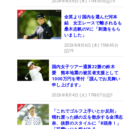
2026年8月6日 (木) 11時30分
15
全英より国内を選んだ河本
結 女王レースで離されるも
桑木志帆のVに「刺激をもら
いました」
2026年8月6日 (木) 15時45分
19
国内女子ツアー通算22勝の鈴木
愛 熊本地震の被災者支援として
1000万円を寄付「謹んでお見舞い
申し上げます」
2026年8月4日 (火) 17時07分
1
「これでゴルフ上手いとか反則」
晴れ渡った緑の丘を散歩する金澤志
奈、抜群のスタイルに「8頭身！」