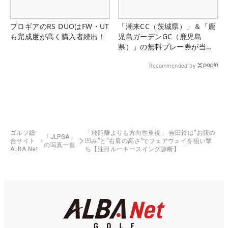
プロギアのRS DUOはFW・UT
「潮来CC（茨城県）」＆「鹿
も完成度が高く購入者続出！
児島ガーデンGC（鹿児島
県）」の無料プレー券が当た
る！！
Recommended by
ゴルフ総
「飛距離よりも方向性重視」 吉田鈴は“お腹の
「JLPGA」
合サイト
凹み”と“右肩の高さ”でフェアウェイを狙い撃
の写真一覧
ALBA Net
ち【注目ルーキースイング診断】