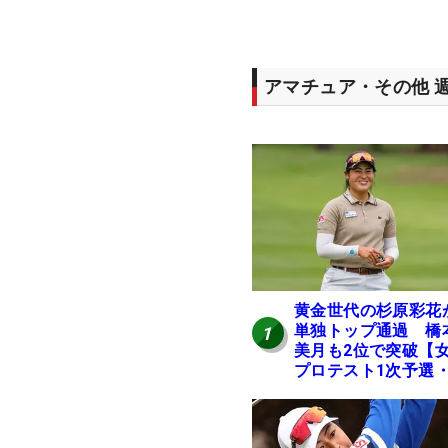
アマチュア・その他 
黄金世代の杉原彩花
単独トップ通過 橋
1
美月も2位で突破【
プロテスト1次予選・
地区】