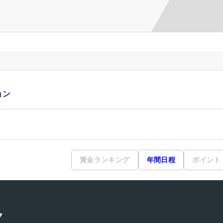
ョン
賞金ランキング
年間日程
ポイント
ク