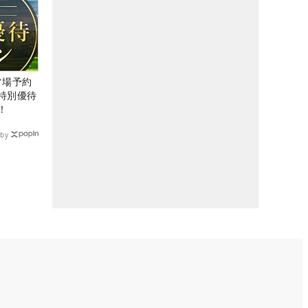
ルフ場予約
特別優待
！
by