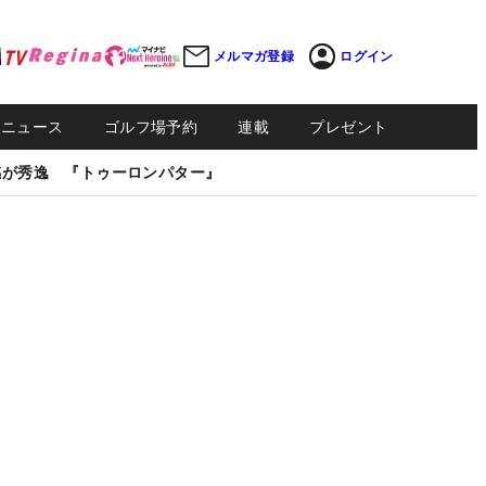
メルマガ登録
ログイン
Sニュース
ゴルフ場予約
連載
プレゼント
感が秀逸 『トゥーロンパター』