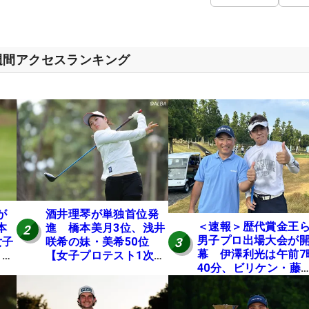
週間アクセスランキング
が
酒井理琴が単独首位発
＜速報＞歴代賞金王
本
進 橋本美月3位、浅井
2
男子プロ出場大会が
3
女子
咲希の妹・美希50位
幕 伊澤利光は午前7
E
【女子プロテスト1次予
40分、ビリケン・藤
選・E地区】
佳則は午前9時30分に
ィオフ【MAIN STAG