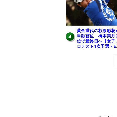
黄金世代の杉原彩花
単独首位 橋本美月
4
位で最終日へ【女子
ロテスト1次予選・E
区】