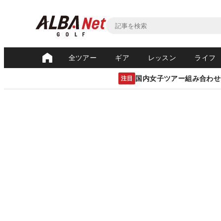
全ツアー
ギア
レッスン
ライフ
国内女子ツアー組み合わせ
注目