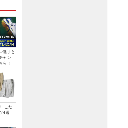
ン選手と
チャン
ちら！
！ こだ
ツ4選