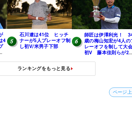
JOYX OPEN】
が
石川遼は41位 ヒッチ
師匠は伊澤利光！ 3
は4
ナーが5人プレーオフ制
歳の梅山知宏が4人の
5
6
プ
し初V/米男子下部
レーオフを制して大
地
初V 藤本佳則らが2
【MAIN STAGE JOY
OPEN】
ランキングをもっと見る
ページ