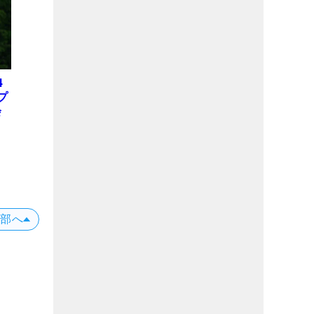
4
プ
会
位
X
上部へ