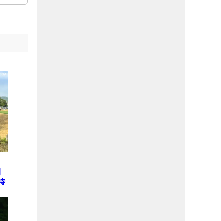
ら
開
時
本
テ
E