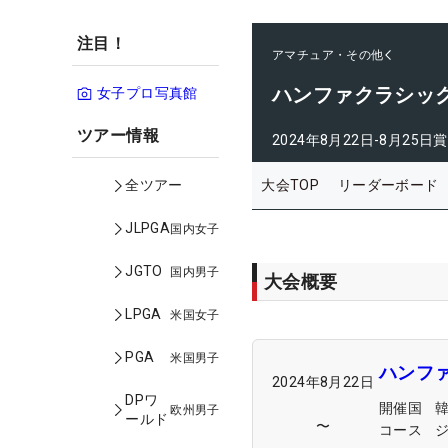
注目！
アマチュア・その他
ハンファクラシッ
女子プロ写真館
ツアー情報
2024年8月22日-8月25日
賞
大会TOP
リーダーボード
全ツアー
JLPGA
国内女子
JGTO
国内男子
大会概要
LPGA
米国女子
PGA
米国男子
ハンフ
2024年8月22日
DPワ
開催国
欧州男子
ールド
〜
コース