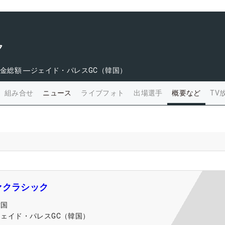
ク
金総額
―
ジェイド・パレスGC（韓国）
組み合せ
ニュース
ライブフォト
出場選手
概要など
TV
ァクラシック
韓国
ジェイド・パレスGC（韓国）