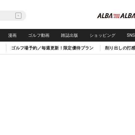
漫画
ゴルフ動画
雑誌出版
ショッピング
SN
ゴルフ場予約／毎週更新！限定優待プラン
削り出しの打