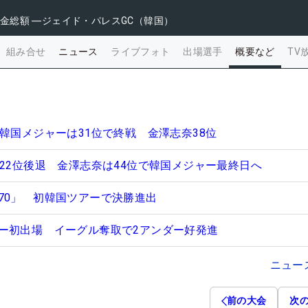
金総額
―
ジェイド・パレスGC（韓国）
組み合せ
ニュース
ライブフォト
出場選手
概要など
TV
韓国メジャーは31位で終戦 金澤志奈38位
で22位後退 金澤志奈は44位で韓国メジャー最終日へ
70」 初韓国ツアーで決勝進出
ー初出場 イーグル奪取で2アンダー好発進
ニュー
前の大会
次