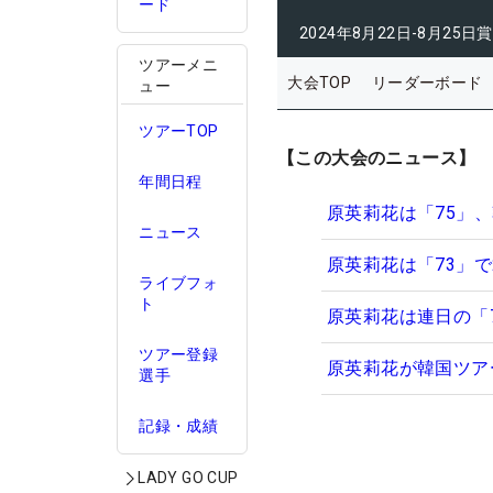
ード
2024年8月22日-8月25日
賞
ツアーメニ
大会TOP
リーダーボード
ュー
ツアーTOP
【この大会のニュース】
年間日程
原英莉花は「75」、
ニュース
原英莉花は「73」
ライブフォ
ト
原英莉花は連日の「
ツアー登録
原英莉花が韓国ツア
選手
記録・成績
LADY GO CUP