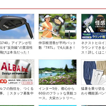
G740』アイアンが引
仲宗根澄香が平均パット
ネクストヒロイ
出す“反則級”の寛容性
数『TRTL』で6人抜き！
ラウンドできる
飛びは本当だった！
ス！詳しくはこ
ルフの熱狂を、つくる
インター5分、都心から
猛暑を乗り切る
事。｜スタッフ募集中
60分のフラットな美観コ
わり機能派パン
ース。大栄カントリー俱
楽部（千葉県）