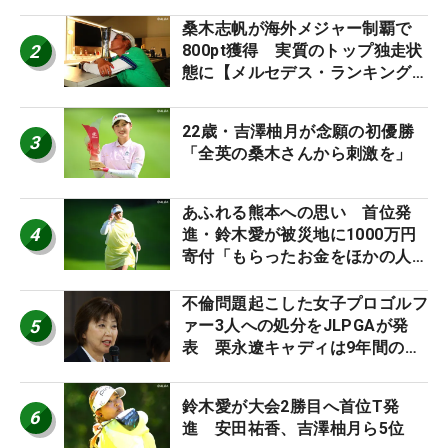
桑木志帆が海外メジャー制覇で
2
800pt獲得 実質のトップ独走状
態に【メルセデス・ランキング番
外編】
22歳・吉澤柚月が念願の初優勝
3
「全英の桑木さんから刺激を」
あふれる熊本への思い 首位発
4
進・鈴木愛が被災地に1000万円
寄付「もらったお金をほかの人
に」
不倫問題起こした女子プロゴルフ
5
ァー3人への処分をJLPGAが発
表 栗永遼キャディは9年間の立
ち入り禁止
鈴木愛が大会2勝目へ首位T発
6
進 安田祐香、吉澤柚月ら5位