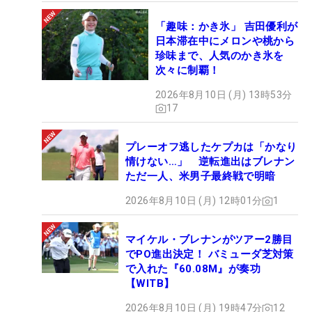
「趣味：かき氷」 吉田優利が
日本滞在中にメロンや桃から
珍味まで、人気のかき氷を
次々に制覇！
2026年8月10日 (月) 13時53分
17
プレーオフ逃したケプカは「かなり
情けない…」 逆転進出はブレナン
ただ一人、米男子最終戦で明暗
2026年8月10日 (月) 12時01分
1
マイケル・ブレナンがツアー2勝目
でPO進出決定！ バミューダ芝対策
で入れた『60.08M』が奏功
【WITB】
2026年8月10日 (月) 19時47分
12