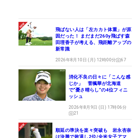
飛ばない人は「左カカト体重」が原
因だった！ まだまだ260y飛ばす森
田理香子が考える、飛距離アップの
新常識
2026年8月10日 (月) 12時00分
67
消化不良の日々に「こんな感
じか」 菅楓華が北海道
で“憂さ晴らし”の4位フィニ
ッシュ
2026年8月9日 (日) 17時06分
21
順延の準決を楽々突破も 岩永杏奈
は決勝で敗退し2位/全米女子アマ