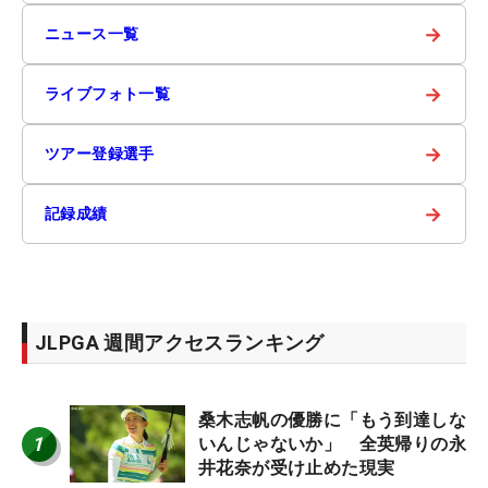
→
ニュース一覧
→
ライブフォト一覧
→
ツアー登録選手
→
記録成績
JLPGA 週間アクセスランキング
桑木志帆の優勝に「もう到達しな
1
いんじゃないか」 全英帰りの永
井花奈が受け止めた現実