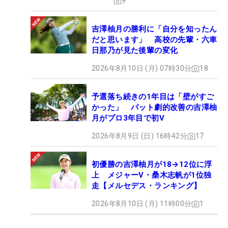
9
吉澤柚月の勝利に「自分を知ったん
だと思います」 高校の先輩・六車
日那乃が見た後輩の変化
2026年8月10日 (月) 07時30分
18
予選落ち続きの1年目は「壁がすご
かった」 パット劇的改善の吉澤柚
月がプロ3年目で初V
2026年8月9日 (日) 16時42分
17
初優勝の吉澤柚月が18→12位に浮
上 メジャーV・桑木志帆が1位独
走【メルセデス・ランキング】
2026年8月10日 (月) 11時00分
1