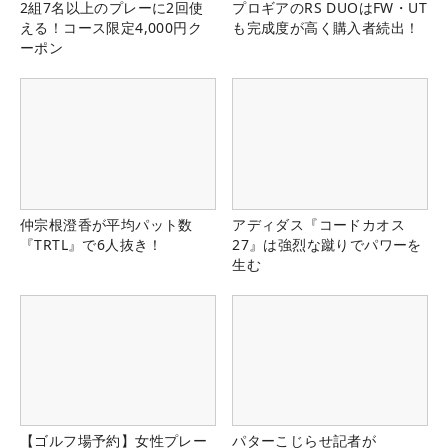
2組7名以上のプレーに2回使
プロギアのRS DUOはFW・UT
える！コース限定4,000円ク
も完成度が高く購入者続出！
ーポン
仲宗根澄香が平均パット数
アディダス『コードカオス
『TRTL』で6人抜き！
27』は強烈な蹴りでパワーを
生む
【ゴルフ場予約】女性プレー
パターこじらせ記者が