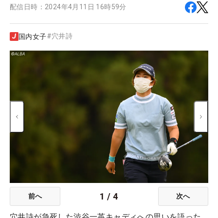
配信日時：
2024年4月11日 16時59分
#
穴井詩
国内女子
1
/
4
前へ
次へ
穴井詩が急死した渋谷一英キャディへの思いを語った