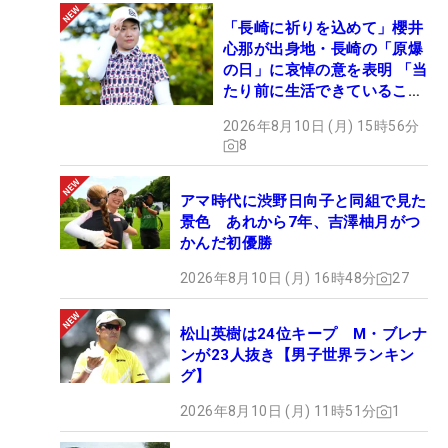
「長崎に祈りを込めて」櫻井
心那が出身地・長崎の「原爆
の日」に哀悼の意を表明 「当
たり前に生活できていること
に感謝」
2026年8月10日 (月) 15時56分
8
アマ時代に渋野日向子と同組で見た
景色 あれから7年、吉澤柚月がつ
かんだ初優勝
2026年8月10日 (月) 16時48分
27
松山英樹は24位キープ M・ブレナ
ンが23人抜き【男子世界ランキン
グ】
2026年8月10日 (月) 11時51分
1