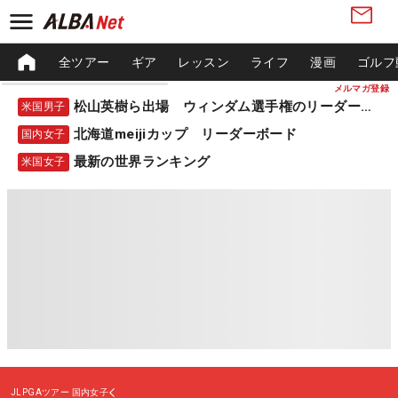
全ツアー
ギア
レッスン
ライフ
漫画
ゴルフ
メルマガ登録
松山英樹ら出場 ウィンダム選手権のリーダーボード
米国男子
北海道meijiカップ リーダーボード
国内女子
最新の世界ランキング
米国女子
JLPGAツアー
国内女子