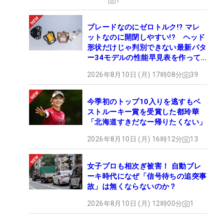
1
ブレードなのにゼロトルク!? マレ
ットなのに開閉しやすい!? ヘッド
形状だけじゃ判別できない最新パタ
ー34モデルの性能早見表を作って
みた #ギアカタログ2026
2026年8月10日 (月) 17時08分
39
今季初のトップ10入りを逃すもベ
ストルーキー賞を受賞した都玲華
「北海道すきだなー帰りたくない」
2026年8月10日 (月) 16時12分
13
女子プロも相次ぎ被害！ 自動ブレ
ーキ時代になぜ「信号待ちの追突事
故」は無くならないのか？
2026年8月10日 (月) 12時00分
1