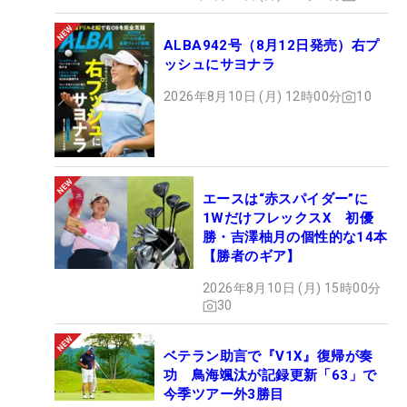
ALBA942号（8月12日発売）右プ
ッシュにサヨナラ
2026年8月10日 (月) 12時00分
10
エースは“赤スパイダー”に
1WだけフレックスX 初優
勝・吉澤柚月の個性的な14本
【勝者のギア】
2026年8月10日 (月) 15時00分
30
ベテラン助言で『V1X』復帰が奏
功 鳥海颯汰が記録更新「63」で
今季ツアー外3勝目