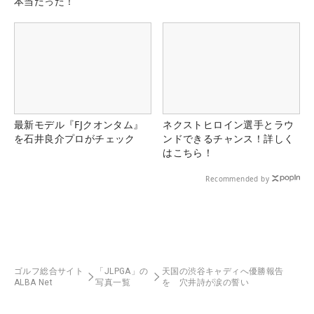
本当だった！
最新モデル『FJクオンタム』
ネクストヒロイン選手とラウ
を石井良介プロがチェック
ンドできるチャンス！詳しく
はこちら！
Recommended by
ゴルフ総合サイト
「JLPGA」の
天国の渋谷キャディへ優勝報告
ALBA Net
写真一覧
を 穴井詩が涙の誓い