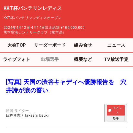
KKT杯バンテリンレディス
KKT杯バンテリンレディスオープン
2024年4月12日-4月14日
賞金総額
¥100,000,000
熊本空港カントリークラブ（熊本県）
大会TOP
リーダーボード
組み合せ
ニュース
ライブフォト
出場選手
概要など
TV放送予定
[写真] 天国の渋谷キャディへ優勝報告を 穴
井詩が涙の誓い
コメン
所属
ライター
ト
臼杵孝志
/
Takashi Usuki
0
件