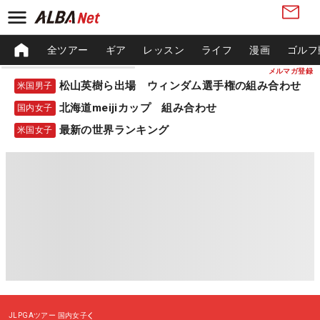
全ツアー
ギア
レッスン
ライフ
漫画
ゴルフ
メルマガ登録
松山英樹ら出場 ウィンダム選手権の組み合わせ
米国男子
北海道meijiカップ 組み合わせ
国内女子
最新の世界ランキング
米国女子
JLPGAツアー
国内女子