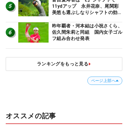
5
11ydアップ 永井花奈、尾関彩
美悠も選ぶしなりシャフトの効果
【ツアープロたちの“飛ばしギ
ア”】
昨年覇者・河本結は小祝さくら、
6
佐久間朱莉と同組 国内女子ゴル
フ組み合わせ発表
ランキングをもっと見る
ページ上部へ
オススメの記事