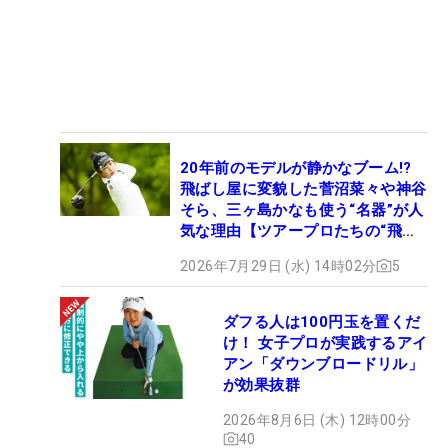
20年前のモデルが静かなブーム!?
飛ばし屋に変貌した菅沼菜々や神谷
そら、三ヶ島かなも使う“名器”が人
気な理由【ツアープロたちの“飛ば
しギア”】
2026年7月29日 (水) 14時02分
5
ダフる人は100円玉を置くだ
け！ 女子プロが実践するアイ
アン「ダウンブロードリル」
が効果抜群
2026年8月6日 (木) 12時00分
40