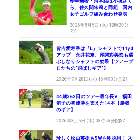
昨年覇者・河本結は小祝さく
ら、佐久間朱莉と同組 国内
女子ゴルフ組み合わせ発表
2026年8月5日 (水) 12時20分
1
皆吉愛寿香は『L』シャフトで11yd
アップ 永井花奈、尾関彩美悠も選
ぶしなりシャフトの効果【ツアープ
ロたちの“飛ばしギア”】
2026年7月28日 (火) 16時00分
21
44歳262日のツアー最年長V 福田
侑子の初優勝を支えた14本【勝者
のギア】
2026年8月6日 (木) 08時55分
32
珍しく松山英樹も5Wを即採用！ ス