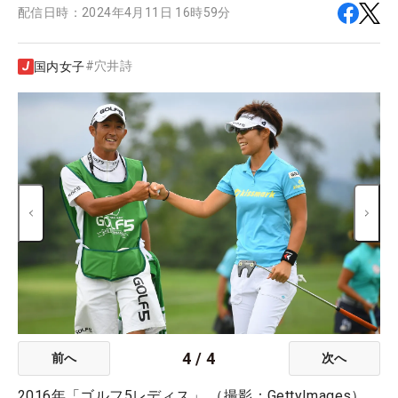
配信日時：
2024年4月11日 16時59分
#
穴井詩
国内女子
4
/
4
前へ
次へ
2016年「ゴルフ5レディス」 （撮影：GettyImages）