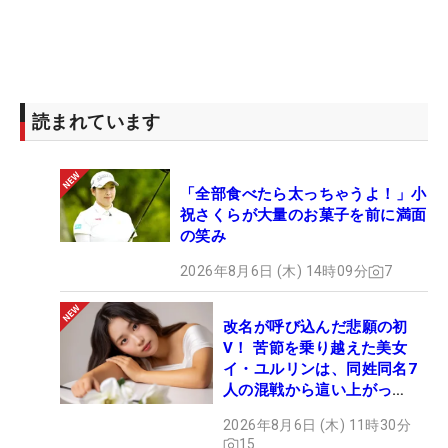
読まれています
「全部食べたら太っちゃうよ！」小
祝さくらが大量のお菓子を前に満面
の笑み
2026年8月6日 (木) 14時09分
7
改名が呼び込んだ悲願の初
V！ 苦節を乗り越えた美女
イ・ユルリンは、同姓同名7
人の混戦から這い上がっ
た“新星ヒロイン”
2026年8月6日 (木) 11時30分
15