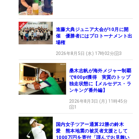
進藤大典ジュニア大会が10月に開
催 優勝者にはプロトーナメント出
場権
2026年8月5日 (水) 17時02分
3
桑木志帆が海外メジャー制覇
で800pt獲得 実質のトップ
独走状態に【メルセデス・ラ
ンキング番外編】
2026年8月3日 (月) 11時45分
1
国内女子ツアー通算22勝の鈴木
愛 熊本地震の被災者支援として
1000万円を寄付「謹んでお見舞い