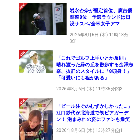
岩永杏奈が暫定首位、廣吉優
梨菜8位 予選ラウンドは日
没サスペ/全米女子アマ
2026年8月6日 (木) 11時18分
1
「これでゴルフ上手いとか反則」
晴れ渡った緑の丘を散歩する金澤志
奈、抜群のスタイルに「8頭身！」
「可愛いにも程がある」
2026年8月6日 (木) 11時36分
3
「ビール注ぐのむずかしかった…」
江口紗代が北海道で初ビアガーデ
ン！ 泡まみれの姿にファンも爆笑
2026年8月6日 (木) 13時27分
1