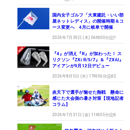
国内女子ゴルフ「大東建託・いい部
屋ネットレディス」の開催時期＆コ
ース変更へ 4月に岐阜で開催
2026年7月30日 (木) 06時00分
1
『4』が消え『R』が加わった！ ス
リクソン『ZXi R/5/7』＆『ZXiU』
アイアンが9月12日デビュー
2026年8月5日 (水) 17時56分
62
炎天下で選手が魅せた熱戦 懸命に
感じた大会側の暑さ対策【現地記者
コラム】
2026年7月31日 (金) 11時55分
6