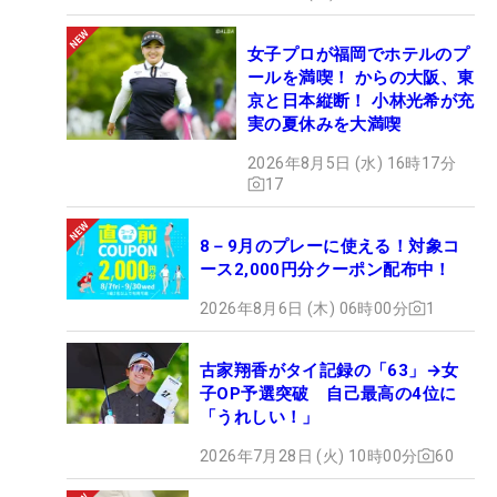
女子プロが福岡でホテルのプ
ールを満喫！ からの大阪、東
京と日本縦断！ 小林光希が充
実の夏休みを大満喫
2026年8月5日 (水) 16時17分
17
8－9月のプレーに使える！対象コ
ース2,000円分クーポン配布中！
2026年8月6日 (木) 06時00分
1
古家翔香がタイ記録の「63」→女
子OP予選突破 自己最高の4位に
「うれしい！」
2026年7月28日 (火) 10時00分
60