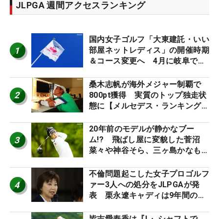
JLPGA 週間アクセスランキング
国内女子ゴルフ「大東建託・いい
1
部屋ネットレディス」の開催時期
＆コース変更へ 4月に岐阜で開
催
桑木志帆が海外メジャー制覇で
2
800pt獲得 実質のトップ独走状
態に【メルセデス・ランキング番
外編】
20年前のモデルが静かなブー
3
ム!? 飛ばし屋に変貌した菅沼
菜々や神谷そら、三ヶ島かなも使
う“名器”が人気な理由【ツアープ
ロたちの“飛ばしギア”】
不倫問題起こした女子プロゴルフ
4
ァー3人への処分をJLPGAが発
表 栗永遼キャディは9年間の立
ち入り禁止
皆吉愛寿香は『L』シャフトで