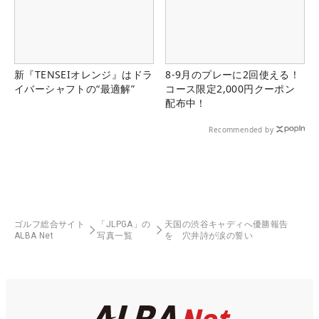
新『TENSEIオレンジ』はドラ
8-9月のプレーに2回使える！
イバーシャフトの“最適解”
コース限定2,000円クーポン
配布中！
Recommended by
ゴルフ総合サイト
「JLPGA」の
天国の渋谷キャディへ優勝報告
ALBA Net
写真一覧
を 穴井詩が涙の誓い