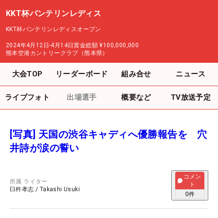
KKT杯バンテリンレディス
KKT杯バンテリンレディスオープン
2024年4月12日-4月14日
賞金総額
¥100,000,000
熊本空港カントリークラブ（熊本県）
大会TOP
リーダーボード
組み合せ
ニュース
ライブフォト
出場選手
概要など
TV放送予定
[写真] 天国の渋谷キャディへ優勝報告を 穴
井詩が涙の誓い
コメン
所属
ライター
ト
臼杵孝志
/
Takashi Usuki
0
件