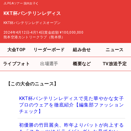
JLPGAツアー
国内女子
KKT杯バンテリンレディス
KKT杯バンテリンレディスオープン
2024年4月12日-4月14日
賞金総額
¥100,000,000
熊本空港カントリークラブ（熊本県）
大会TOP
リーダーボード
組み合せ
ニュース
ライブフォト
出場選手
概要など
TV放送予定
【この大会のニュース】
KKT杯バンテリンレディスで見た華やかな女子
プロのウェアを徹底紹介【編集部ファッション
チェック】
初優勝の竹田麗央、昨年よりパットが向上する