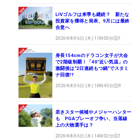
LIVゴルフは来季も継続？ 新たな
投資家を獲得と発表、9月には最終
合意へ
2026年8月6日 (木) 11時00分
1
身長154cmのドラコン女子が大会
で2階級制覇！「40°近い気温」の
激闘後は“2日連続もつ鍋”でスタミ
ナ回復!?
2026年8月6日 (木) 10時43分
9
若きスター候補やメジャーハンター
も PGAプレーオフ争い、当落線
上の大物選手は？
2026年8月6日 (木) 14時02分
1