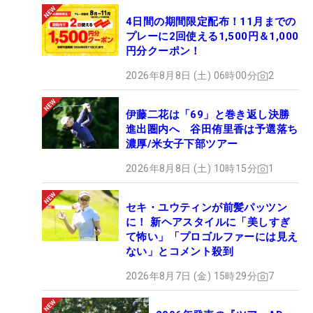
4日間の期間限定配布！11月までの
プレーに2回使える1,500円＆1,000
円分クーポン！
2026年8月8日 (土) 06時00分
2
伊藤二花は「69」と巻き返し決勝
進出圏内へ 谷田侑里香は予選落ち
濃厚/米女子下部ツアー
2026年8月8日 (土) 10時15分
1
セキ・ユウティンが前髪パッツン
に！ 新ヘアスタイルに「美しすぎ
て怖い」「プロゴルファーには見え
ない」とコメント殺到
2026年8月7日 (金) 15時29分
7