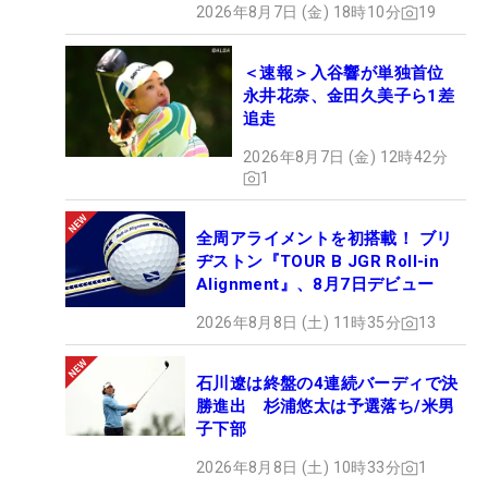
2026年8月7日 (金) 18時10分
19
＜速報＞入谷響が単独首位
永井花奈、金田久美子ら1差
追走
2026年8月7日 (金) 12時42分
1
全周アライメントを初搭載！ ブリ
ヂストン『TOUR B JGR Roll-in
Alignment』、8月7日デビュー
2026年8月8日 (土) 11時35分
13
石川遼は終盤の4連続バーディで決
勝進出 杉浦悠太は予選落ち/米男
子下部
2026年8月8日 (土) 10時33分
1