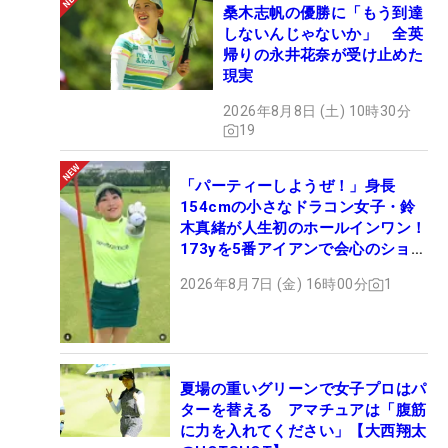
桑木志帆の優勝に「もう到達
しないんじゃないか」 全英
帰りの永井花奈が受け止めた
現実
2026年8月8日 (土) 10時30分
19
「パーティーしようぜ！」身長
154cmの小さなドラコン女子・鈴
木真緒が人生初のホールインワン！
173yを5番アイアンで会心のショッ
ト
2026年8月7日 (金) 16時00分
1
夏場の重いグリーンで女子プロはパ
ターを替える アマチュアは「腹筋
に力を入れてください」【大西翔太