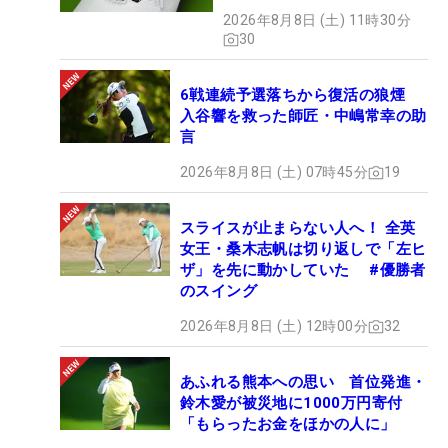
MAGICLACE』、8月8日デビ
2026年8月8日 (土) 11時30分
ュー
30
6戦連続予選落ちから復活の狼煙
入谷響を救った師匠・中嶋常幸の助
言
2026年8月8日 (土) 07時45分
19
スライスが止まらない人へ！ 全英
女王・桑木志帆は切り返しで「左ヒ
ザ」を先に動かしていた #優勝者
のスイング
2026年8月8日 (土) 12時00分
32
あふれる熊本への思い 首位発進・
鈴木愛が被災地に1000万円寄付
「もらったお金をほかの人に」