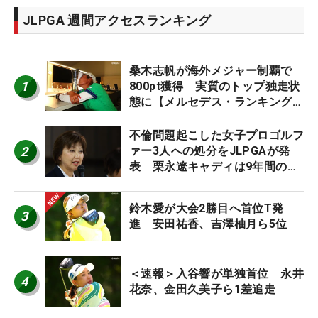
JLPGA 週間アクセスランキング
桑木志帆が海外メジャー制覇で
1
800pt獲得 実質のトップ独走状
態に【メルセデス・ランキング番
外編】
不倫問題起こした女子プロゴルフ
2
ァー3人への処分をJLPGAが発
表 栗永遼キャディは9年間の立
ち入り禁止
鈴木愛が大会2勝目へ首位T発
3
進 安田祐香、吉澤柚月ら5位
＜速報＞入谷響が単独首位 永井
4
花奈、金田久美子ら1差追走