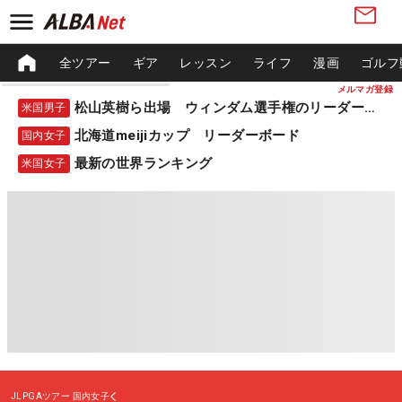
全ツアー
ギア
レッスン
ライフ
漫画
ゴルフ
メルマガ登録
松山英樹ら出場 ウィンダム選手権のリーダーボード
米国男子
北海道meijiカップ リーダーボード
国内女子
最新の世界ランキング
米国女子
JLPGAツアー
国内女子