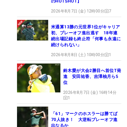
のHOTSHOT】
2026年8月7日 (金) 12時00分
7
米通算13勝の元世界1位がキャリア
初、プレーオフ進出逃す 18年連
続出場記録も終止符「何事も永遠に
続けられない」
2026年8月8日 (土) 10時00分
1
鈴木愛が大会2勝目へ首位T発
進 安田祐香、吉澤柚月ら5
位
2026年8月7日 (金) 16時14分
1
「61」マークのホスラーは勝てば
70人抜き！ 大逆転プレーオフ進
出なるか