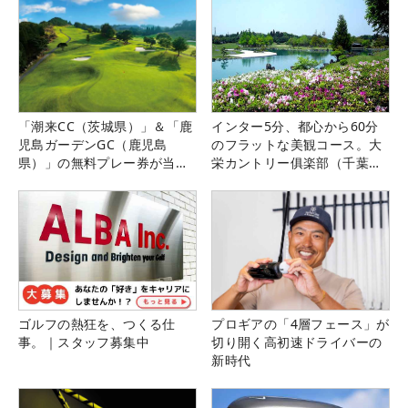
「潮来CC（茨城県）」＆「鹿
インター5分、都心から60分
児島ガーデンGC（鹿児島
のフラットな美観コース。大
県）」の無料プレー券が当た
栄カントリー俱楽部（千葉
る！！
県）
ゴルフの熱狂を、つくる仕
プロギアの「4層フェース」が
事。｜スタッフ募集中
切り開く高初速ドライバーの
新時代