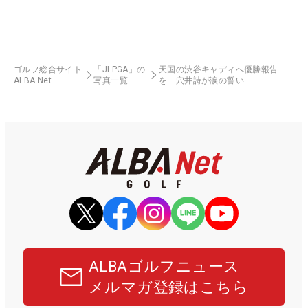
ゴルフ総合サイト
「JLPGA」の
天国の渋谷キャディへ優勝報告
ALBA Net
写真一覧
を 穴井詩が涙の誓い
ALBAゴルフニュース
メルマガ登録はこちら