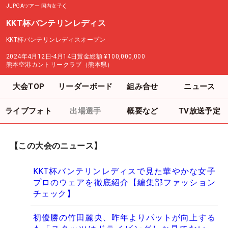
JLPGAツアー
国内女子
KKT杯バンテリンレディス
KKT杯バンテリンレディスオープン
2024年4月12日-4月14日
賞金総額
¥100,000,000
熊本空港カントリークラブ（熊本県）
大会TOP
リーダーボード
組み合せ
ニュース
ライブフォト
出場選手
概要など
TV放送予定
【この大会のニュース】
KKT杯バンテリンレディスで見た華やかな女子
プロのウェアを徹底紹介【編集部ファッション
チェック】
初優勝の竹田麗央、昨年よりパットが向上する