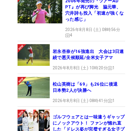
2006年発売の『ツアーAD
PT』が再び脚光 脇元華、
穴井詩も投入「初速が強くな
った感じ」
2026年8月8日 (土) 08時56分
4
岩永杏奈が16強進出 大会は3日連
続で悪天候順延/全米女子アマ
2026年8月8日 (土) 10時20分
1
松山英樹は「69」も26位に後退
日本勢2人が決勝へ
2026年8月8日 (土) 08時41分
1
ゴルフウェアとは一味違うギャップ
にノックアウト！ ファンが惚れ直
した「ドレス姿が完璧すぎる女子プ