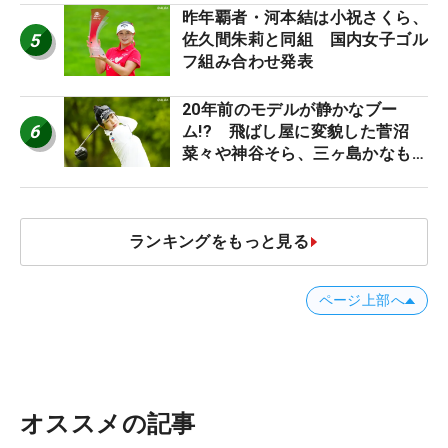
昨年覇者・河本結は小祝さくら、
5
佐久間朱莉と同組 国内女子ゴル
フ組み合わせ発表
20年前のモデルが静かなブー
6
ム!? 飛ばし屋に変貌した菅沼
菜々や神谷そら、三ヶ島かなも使
う“名器”が人気な理由【ツアープ
ロたちの“飛ばしギア”】
ランキングをもっと見る
ページ上部へ
オススメの記事