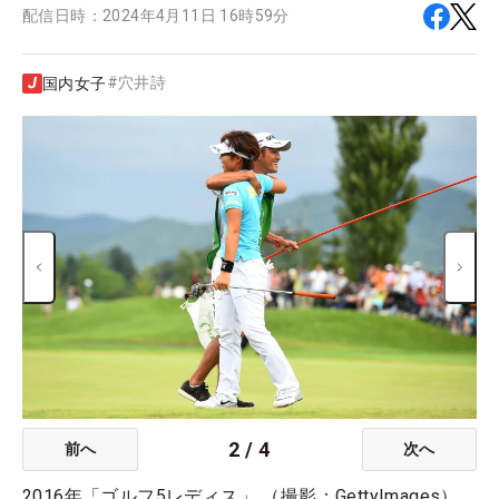
配信日時：
2024年4月11日 16時59分
#
穴井詩
国内女子
2
/
4
前へ
次へ
2016年「ゴルフ5レディス」 （撮影：GettyImages）