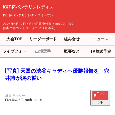
KKT杯バンテリンレディス
KKT杯バンテリンレディスオープン
2024年4月12日-4月14日
賞金総額
¥100,000,000
熊本空港カントリークラブ（熊本県）
大会TOP
リーダーボード
組み合せ
ニュース
ライブフォト
出場選手
概要など
TV放送予定
[写真] 天国の渋谷キャディへ優勝報告を 穴
井詩が涙の誓い
コメン
所属
ライター
ト
臼杵孝志
/
Takashi Usuki
0
件