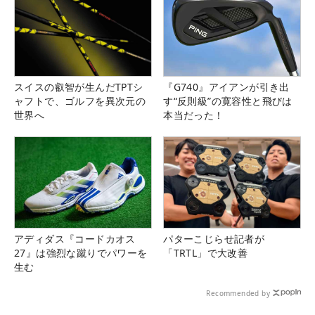
スイスの叡智が生んだTPTシ
『G740』アイアンが引き出
ャフトで、ゴルフを異次元の
す“反則級”の寛容性と飛びは
世界へ
本当だった！
アディダス『コードカオス
パターこじらせ記者が
27』は強烈な蹴りでパワーを
「TRTL」で大改善
生む
Recommended by