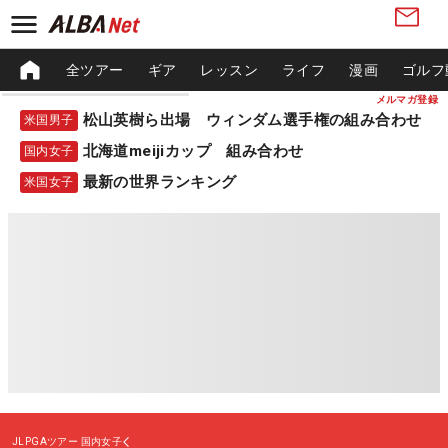
全ツアー
ギア
レッスン
ライフ
漫画
ゴルフ
メルマガ登録
松山英樹ら出場 ウィンダム選手権の組み合わせ
米国男子
北海道meijiカップ 組み合わせ
国内女子
最新の世界ランキング
米国女子
JLPGAツアー
国内女子