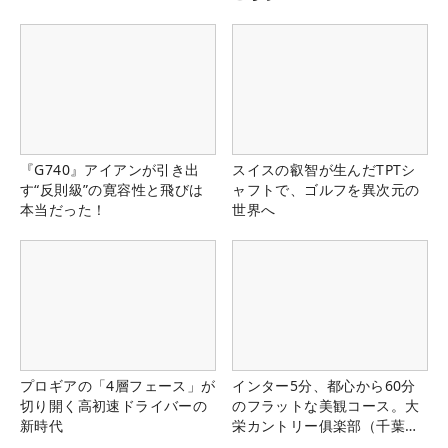
『G740』アイアンが引き出
スイスの叡智が生んだTPTシ
す“反則級”の寛容性と飛びは
ャフトで、ゴルフを異次元の
本当だった！
世界へ
プロギアの「4層フェース」が
インター5分、都心から60分
切り開く高初速ドライバーの
のフラットな美観コース。大
新時代
栄カントリー俱楽部（千葉
県）