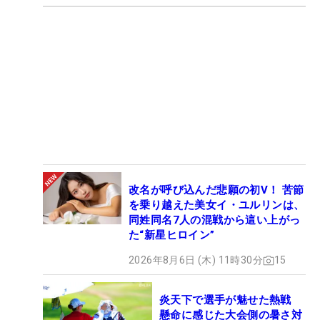
改名が呼び込んだ悲願の初V！ 苦節
を乗り越えた美女イ・ユルリンは、
同姓同名7人の混戦から這い上がっ
た“新星ヒロイン”
2026年8月6日 (木) 11時30分
15
炎天下で選手が魅せた熱戦
懸命に感じた大会側の暑さ対