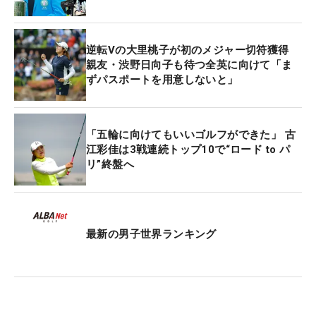
逆転Vの大里桃子が初のメジャー切符獲得
親友・渋野日向子も待つ全英に向けて「ま
ずパスポートを用意しないと」
「五輪に向けてもいいゴルフができた」 古
江彩佳は3戦連続トップ10で“ロード to パ
リ”終盤へ
最新の男子世界ランキング