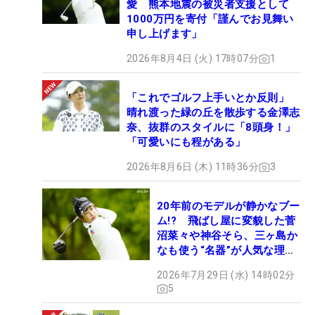
愛 熊本地震の被災者支援として
1000万円を寄付「謹んでお見舞い
申し上げます」
2026年8月4日 (火) 17時07分
1
「これでゴルフ上手いとか反則」
晴れ渡った緑の丘を散歩する金澤志
奈、抜群のスタイルに「8頭身！」
「可愛いにも程がある」
2026年8月6日 (木) 11時36分
3
20年前のモデルが静かなブー
ム!? 飛ばし屋に変貌した菅
沼菜々や神谷そら、三ヶ島か
なも使う“名器”が人気な理由
【ツアープロたちの“飛ばし
2026年7月29日 (水) 14時02分
ギア”】
5