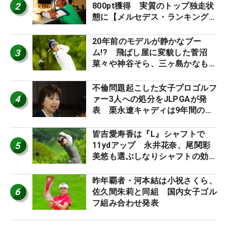
2
800pt獲得 実質のトップ独走状
態に【メルセデス・ランキング番
外編】
20年前のモデルが静かなブー
3
ム!? 飛ばし屋に変貌した菅沼
菜々や神谷そら、三ヶ島かなも使
う“名器”が人気な理由【ツアープ
ロたちの“飛ばしギア”】
不倫問題起こした女子プロゴルフ
4
ァー3人への処分をJLPGAが発
表 栗永遼キャディは9年間の立
ち入り禁止
皆吉愛寿香は『L』シャフトで
5
11ydアップ 永井花奈、尾関彩
美悠も選ぶしなりシャフトの効果
【ツアープロたちの“飛ばしギ
ア”】
昨年覇者・河本結は小祝さくら、
6
佐久間朱莉と同組 国内女子ゴル
フ組み合わせ発表