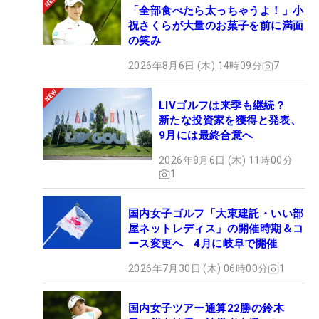
「全部食べたら太っちゃうよ！」小
祝さくらが大量のお菓子を前に満面
の笑み
2026年8月6日 (木) 14時09分
7
LIVゴルフは来季も継続？
新たな投資家を獲得と発表、
9月には最終合意へ
2026年8月6日 (木) 11時00分
1
国内女子ゴルフ「大東建託・いい部
屋ネットレディス」の開催時期＆コ
ース変更へ 4月に岐阜で開催
2026年7月30日 (木) 06時00分
1
国内女子ツアー通算22勝の鈴木