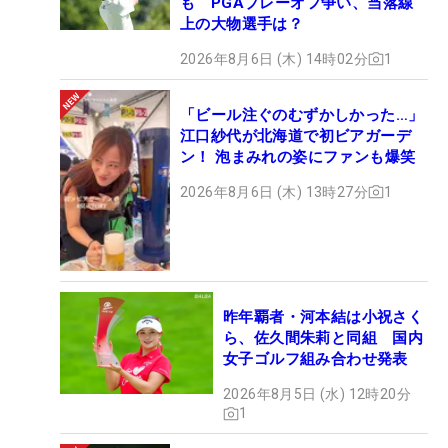
も PGAプレーオフ争い、当落線
上の大物選手は？
2026年8月6日 (木) 14時02分
1
「ビール注ぐのむずかしかった…」
江口紗代が北海道で初ビアガーデ
ン！ 泡まみれの姿にファンも爆笑
2026年8月6日 (木) 13時27分
1
昨年覇者・河本結は小祝さく
ら、佐久間朱莉と同組 国内
女子ゴルフ組み合わせ発表
2026年8月5日 (水) 12時20分
1