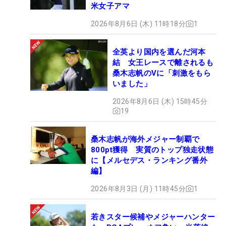
米女子アマ
2026年8月6日 (木) 11時18分
1
全英より国内を選んだ河本
結 女王レースで離されるも
桑木志帆のVに「刺激をもら
いました」
2026年8月6日 (木) 15時45分
19
桑木志帆が海外メジャー制覇で
800pt獲得 実質のトップ独走状態
に【メルセデス・ランキング番外
編】
2026年8月3日 (月) 11時45分
1
若きスター候補やメジャーハンター