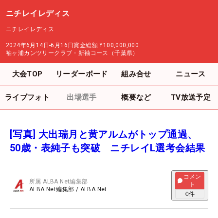
ニチレイレディス
ニチレイレディス
2024年6月14日-6月16日
賞金総額
¥100,000,000
袖ヶ浦カンツリークラブ・新袖コース（千葉県）
大会TOP
リーダーボード
組み合せ
ニュース
ライブフォト
出場選手
概要など
TV放送予定
[写真] 大出瑞月と黄アルムがトップ通過、
50歳・表純子も突破 ニチレイL選考会結果
コメン
所属
ALBA Net編集部
ト
ALBA Net編集部
/
ALBA Net
0
件