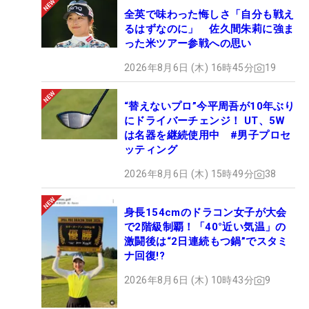
全英で味わった悔しさ「自分も戦え
るはずなのに」 佐久間朱莉に強ま
った米ツアー参戦への思い
2026年8月6日 (木) 16時45分
19
“替えないプロ”今平周吾が10年ぶり
にドライバーチェンジ！ UT、5W
は名器を継続使用中 #男子プロセ
ッティング
2026年8月6日 (木) 15時49分
38
身長154cmのドラコン女子が大会
で2階級制覇！「40°近い気温」の
激闘後は“2日連続もつ鍋”でスタミ
ナ回復!?
2026年8月6日 (木) 10時43分
9