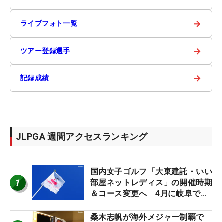
→
ライブフォト一覧
→
ツアー登録選手
→
記録成績
JLPGA 週間アクセスランキング
国内女子ゴルフ「大東建託・いい
1
部屋ネットレディス」の開催時期
＆コース変更へ 4月に岐阜で開
催
桑木志帆が海外メジャー制覇で