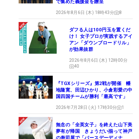
で集めた義援金を贈呈
2026年8月6日 (木) 18時43分
8
ダフる人は100円玉を置くだ
け！ 女子プロが実践するアイ
アン「ダウンブロードリル」
が効果抜群
2026年8月6日 (木) 12時00分
40
『TGXシリーズ』第2戦が開催 幡
地隆寛、田辺ひかり、小倉彩愛の中
国四国チームが勝利「最高です」
2026年7月28日 (火) 17時30分
1
無念の「全英女子」を終えた山下美
夢有が帰国 きょうだい揃って神戸
の寿司屋で「バースデーディナ