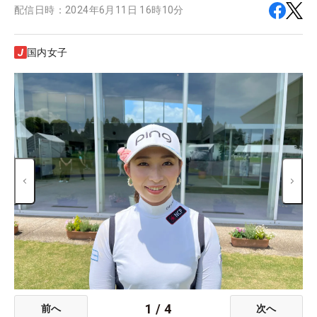
配信日時：
2024年6月11日 16時10分
国内女子
1
/
4
前へ
次へ