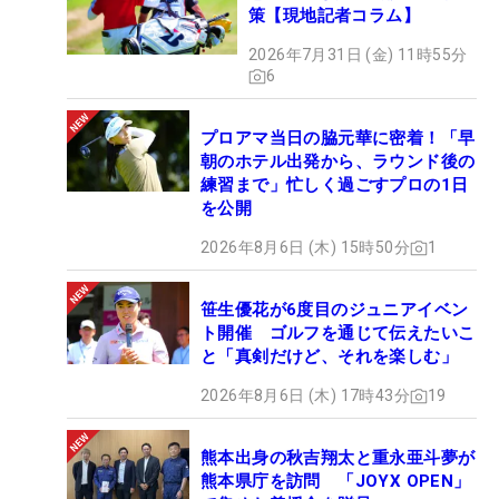
策【現地記者コラム】
2026年7月31日 (金) 11時55分
6
プロアマ当日の脇元華に密着！「早
朝のホテル出発から、ラウンド後の
練習まで」忙しく過ごすプロの1日
を公開
2026年8月6日 (木) 15時50分
1
笹生優花が6度目のジュニアイベン
ト開催 ゴルフを通じて伝えたいこ
と「真剣だけど、それを楽しむ」
2026年8月6日 (木) 17時43分
19
熊本出身の秋吉翔太と重永亜斗夢が
熊本県庁を訪問 「JOYX OPEN」