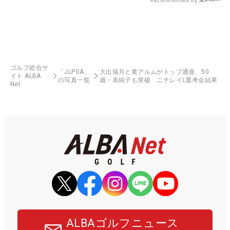
ゴルフ総合サ
「JLPGA」
大出瑞月と黄アルムがトップ通過、50
イト ALBA
の写真一覧
歳・表純子も突破 ニチレイL選考会結果
Net
ALBAゴルフニュース