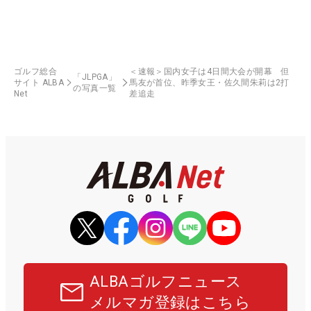
ゴルフ総合
＜速報＞国内女子は4日間大会が開幕 但
「JLPGA」
サイト ALBA
馬友が首位、昨季女王・佐久間朱莉は2打
の写真一覧
Net
差追走
ALBAゴルフニュース
メルマガ登録はこちら