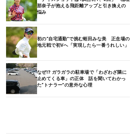
那奈子が抱える飛距離アップと引き換えの
悩み
初の“自宅通勤”で挑む蛭田みな美 正念場の
地元戦で初Vへ「実現したら一番うれしい」
なぜ⁉ ガラガラの駐車場で「わざわざ隣に
止めてくる車」の正体 話を聞いてわかっ
た“トナラー”の意外な心理