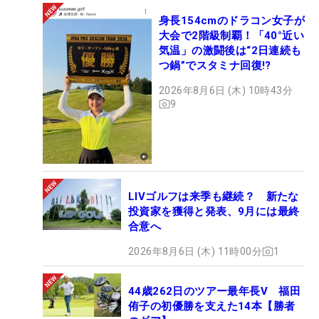
身長154cmのドラコン女子が
大会で2階級制覇！「40°近い
気温」の激闘後は“2日連続も
つ鍋”でスタミナ回復!?
2026年8月6日 (木) 10時43分
9
LIVゴルフは来季も継続？ 新たな
投資家を獲得と発表、9月には最終
合意へ
2026年8月6日 (木) 11時00分
1
44歳262日のツアー最年長V 福田
侑子の初優勝を支えた14本【勝者