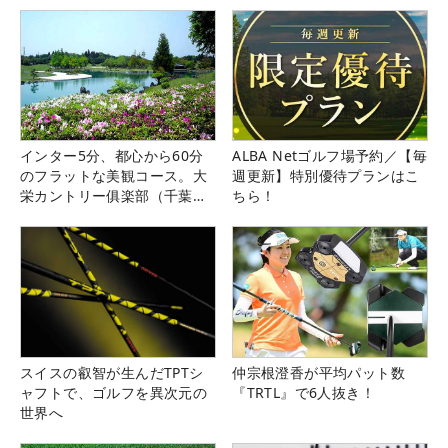
インター5分、都心から60分
ALBA Netゴルフ場予約／【毎
のフラットな美観コース。大
週更新】特別優待プランはこ
栄カントリー俱楽部（千葉
ちら！
県）
スイスの叡智が生んだTPTシ
仲宗根澄香が平均パット数
ャフトで、ゴルフを異次元の
『TRTL』で6人抜き！
世界へ