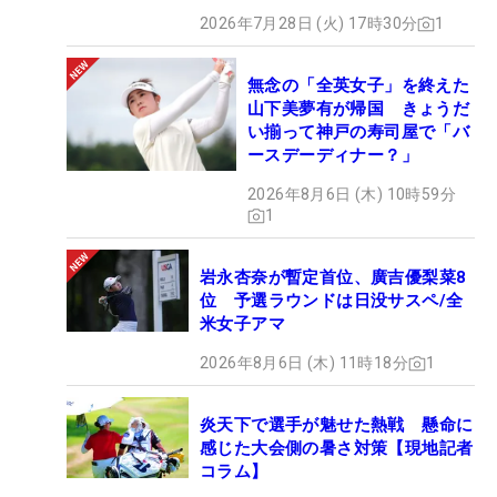
2026年7月28日 (火) 17時30分
1
無念の「全英女子」を終えた
山下美夢有が帰国 きょうだ
い揃って神戸の寿司屋で「バ
ースデーディナー？」
2026年8月6日 (木) 10時59分
1
岩永杏奈が暫定首位、廣吉優梨菜8
位 予選ラウンドは日没サスペ/全
米女子アマ
2026年8月6日 (木) 11時18分
1
炎天下で選手が魅せた熱戦 懸命に
感じた大会側の暑さ対策【現地記者
コラム】