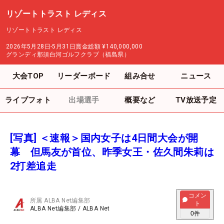
リゾートトラスト レディス
リゾートトラスト レディス
2026年5月28日-5月31日
賞金総額
¥140,000,000
グランディ那須白河ゴルフクラブ（福島県）
大会TOP
リーダーボード
組み合せ
ニュース
ライブフォト
出場選手
概要など
TV放送予定
[写真] ＜速報＞国内女子は4日間大会が開
幕 但馬友が首位、昨季女王・佐久間朱莉は
2打差追走
コメン
所属
ALBA Net編集部
ト
ALBA Net編集部
/
ALBA Net
0
件