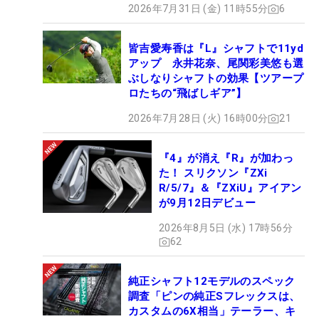
2026年7月31日 (金) 11時55分
6
皆吉愛寿香は『L』シャフトで11yd
アップ 永井花奈、尾関彩美悠も選
ぶしなりシャフトの効果【ツアープ
ロたちの“飛ばしギア”】
2026年7月28日 (火) 16時00分
21
『4』が消え『R』が加わっ
た！ スリクソン『ZXi
R/5/7』＆『ZXiU』アイアン
が9月12日デビュー
2026年8月5日 (水) 17時56分
62
純正シャフト12モデルのスペック
調査「ピンの純正Sフレックスは、
カスタムの6X相当」テーラー、キ