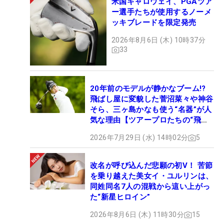
米国キャロウェイ、PGAツア
ー選手たちが使用するノーメ
ッキブレードを限定発売
2026年8月6日 (木) 10時37分
33
20年前のモデルが静かなブーム!?
飛ばし屋に変貌した菅沼菜々や神谷
そら、三ヶ島かなも使う“名器”が人
気な理由【ツアープロたちの“飛ば
しギア”】
2026年7月29日 (水) 14時02分
5
改名が呼び込んだ悲願の初V！ 苦節
を乗り越えた美女イ・ユルリンは、
同姓同名7人の混戦から這い上がっ
た“新星ヒロイン”
2026年8月6日 (木) 11時30分
15