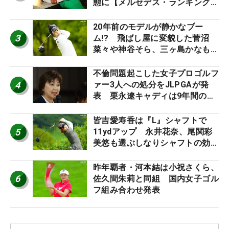
態に【メルセデス・ランキング番
外編】
20年前のモデルが静かなブー
3
ム!? 飛ばし屋に変貌した菅沼
菜々や神谷そら、三ヶ島かなも使
う“名器”が人気な理由【ツアープ
ロたちの“飛ばしギア”】
不倫問題起こした女子プロゴルフ
4
ァー3人への処分をJLPGAが発
表 栗永遼キャディは9年間の立
ち入り禁止
皆吉愛寿香は『L』シャフトで
5
11ydアップ 永井花奈、尾関彩
美悠も選ぶしなりシャフトの効果
【ツアープロたちの“飛ばしギ
ア”】
昨年覇者・河本結は小祝さくら、
6
佐久間朱莉と同組 国内女子ゴル
フ組み合わせ発表