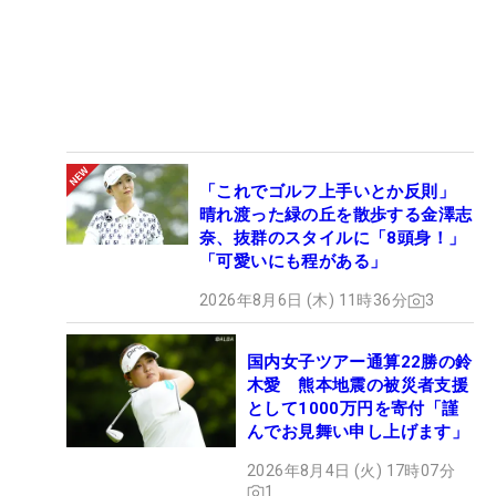
「これでゴルフ上手いとか反則」
晴れ渡った緑の丘を散歩する金澤志
奈、抜群のスタイルに「8頭身！」
「可愛いにも程がある」
2026年8月6日 (木) 11時36分
3
国内女子ツアー通算22勝の鈴
木愛 熊本地震の被災者支援
として1000万円を寄付「謹
んでお見舞い申し上げます」
2026年8月4日 (火) 17時07分
1