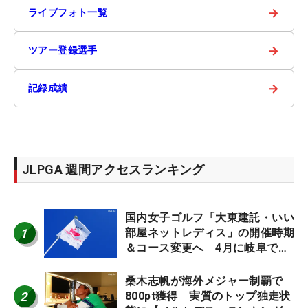
→
ライブフォト一覧
→
ツアー登録選手
→
記録成績
JLPGA 週間アクセスランキング
国内女子ゴルフ「大東建託・いい
1
部屋ネットレディス」の開催時期
＆コース変更へ 4月に岐阜で開
催
桑木志帆が海外メジャー制覇で
2
800pt獲得 実質のトップ独走状