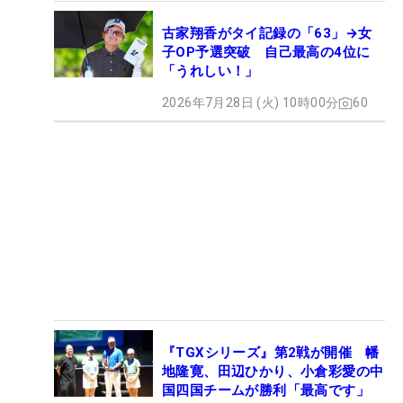
古家翔香がタイ記録の「63」→女
子OP予選突破 自己最高の4位に
「うれしい！」
2026年7月28日 (火) 10時00分
60
『TGXシリーズ』第2戦が開催 幡
地隆寛、田辺ひかり、小倉彩愛の中
国四国チームが勝利「最高です」