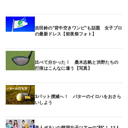
吉田鈴の“背中空きワンピ”も話題 女子プロ
の最新ドレス【前夜祭フォト】
比べて分かった！ 桑木志帆と渋野たちの
打痕はこんなに違う【写真】
3パット撲滅へ！ パターのイロハをおさら
いしよう
美人ぞろいな韓国女子ツアーの“顔”！ 12人