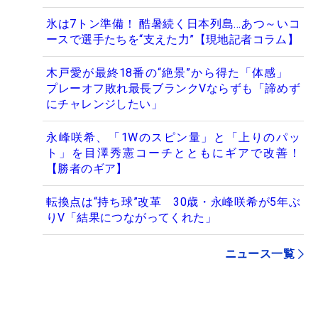
氷は7トン準備！ 酷暑続く日本列島…あつ～いコ
ースで選手たちを“支えた力”【現地記者コラム】
木戸愛が最終18番の“絶景”から得た「体感」
プレーオフ敗れ最長ブランクVならずも「諦めず
にチャレンジしたい」
永峰咲希、「1Wのスピン量」と「上りのパッ
ト」を目澤秀憲コーチとともにギアで改善！
【勝者のギア】
転換点は“持ち球”改革 30歳・永峰咲希が5年ぶ
りV「結果につながってくれた」
ニュース一覧