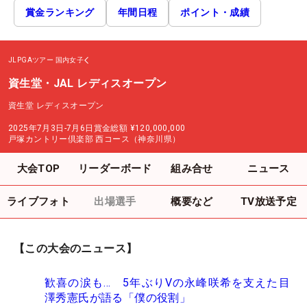
賞金ランキング
年間日程
ポイント・成績
JLPGAツアー
国内女子
資生堂・JAL レディスオープン
資生堂 レディスオープン
2025年7月3日-7月6日
賞金総額
¥120,000,000
戸塚カントリー倶楽部 西コース（神奈川県）
大会TOP
リーダーボード
組み合せ
ニュース
ライブフォト
出場選手
概要など
TV放送予定
【この大会のニュース】
歓喜の涙も… 5年ぶりVの永峰咲希を支えた目
澤秀憲氏が語る「僕の役割」