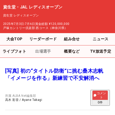
資生堂・JAL レディスオープン
資生堂 レディスオープン
2025年7月3日-7月6日
賞金総額
¥120,000,000
戸塚カントリー倶楽部 西コース（神奈川県）
大会TOP
リーダーボード
組み合せ
ニュース
ライブフォト
出場選手
概要など
TV放送予定
[写真] 初の“タイトル防衛”に挑む桑木志帆
「イメージを作る」新練習で不安解消へ
コメン
所属
ALBA Net編集部
ト
高木 彩音
/
Ayane Takagi
0
件