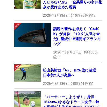
んじゃないか」 全英帰りの永井花
奈が受け止めた現実
2026年8月8日 (土) 10時30分
19
話題の新作を抑えて『G440
K』が首位 “10Ｋ”人気は未
だに継続中 #週間ギアランキ
ング
2026年8月8日 (土) 18時00分
11
松山英樹は「69」も26位に後退
日本勢2人が決勝へ
2026年8月8日 (土) 08時41分
1
「パーティーしようぜ！」身長
154cmの小さなドラコン女子・鈴