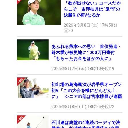
「欲が出せない」コースだか
らこそ 吉澤柚月は“鬼門”の
決勝Rで初Vなるか
2026年8月8日 (土) 17時58分
20
あふれる熊本への思い 首位発進・
鈴木愛が被災地に1000万円寄付
「もらったお金をほかの人に」
2026年8月7日 (金) 18時10分
19
初出場の鳥海颯汰が岩手県オープン
初V「この大会を機にどんどん上
に」 シニアの部は宮本勝昌が連覇
2026年8月8日 (土) 18時25分
72
石川遼は終盤の4連続バーディで決