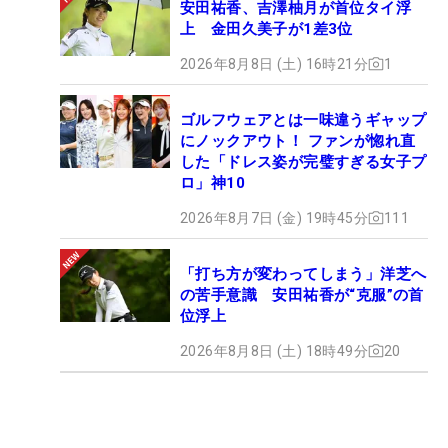
安田祐香、吉澤柚月が首位タイ浮
上 金田久美子が1差3位
2026年8月8日 (土) 16時21分
1
ゴルフウェアとは一味違うギャップ
にノックアウト！ ファンが惚れ直
した「ドレス姿が完璧すぎる女子プ
ロ」神10
2026年8月7日 (金) 19時45分
111
「打ち方が変わってしまう」洋芝へ
の苦手意識 安田祐香が“克服”の首
位浮上
2026年8月8日 (土) 18時49分
20