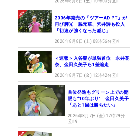
2026年8月8日 (土) 10時00分
1
2006年発売の『ツアーAD PT』が
再び脚光 脇元華、穴井詩も投入
「初速が強くなった感じ」
2026年8月8日 (土) 08時56分
4
＜速報＞入谷響が単独首位 永井花
奈、金田久美子ら1差追走
2026年8月7日 (金) 12時42分
1
首位発進もグリーン上での開
眼も“10年ぶり” 金田久美子
「あと1回は勝ちたい」
2026年8月7日 (金) 17時29分
19