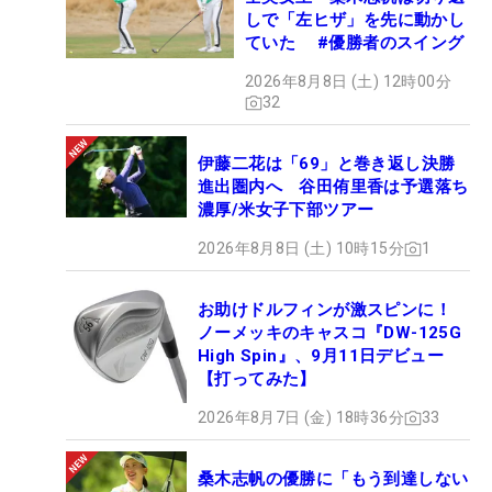
しで「左ヒザ」を先に動かし
ていた #優勝者のスイング
2026年8月8日 (土) 12時00分
32
伊藤二花は「69」と巻き返し決勝
進出圏内へ 谷田侑里香は予選落ち
濃厚/米女子下部ツアー
2026年8月8日 (土) 10時15分
1
お助けドルフィンが激スピンに！
ノーメッキのキャスコ『DW-125G
High Spin』、9月11日デビュー
【打ってみた】
2026年8月7日 (金) 18時36分
33
桑木志帆の優勝に「もう到達しない