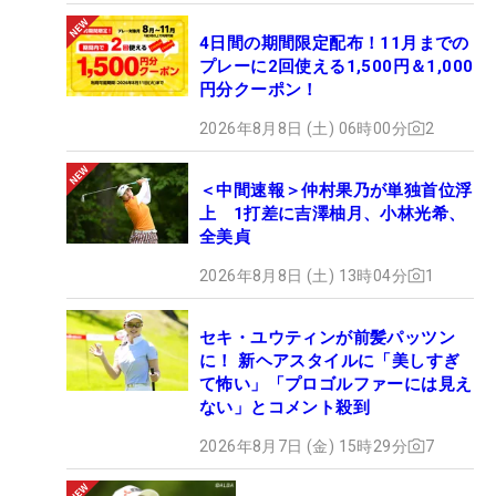
4日間の期間限定配布！11月までの
プレーに2回使える1,500円＆1,000
円分クーポン！
2026年8月8日 (土) 06時00分
2
＜中間速報＞仲村果乃が単独首位浮
上 1打差に吉澤柚月、小林光希、
全美貞
2026年8月8日 (土) 13時04分
1
セキ・ユウティンが前髪パッツン
に！ 新ヘアスタイルに「美しすぎ
て怖い」「プロゴルファーには見え
ない」とコメント殺到
2026年8月7日 (金) 15時29分
7