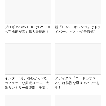
プロギアのRS DUOはFW・UT
新『TENSEIオレンジ』はドラ
も完成度が高く購入者続出！
イバーシャフトの“最適解”
インター5分、都心から60分
アディダス『コードカオス
のフラットな美観コース。大
27』は強烈な蹴りでパワーを
栄カントリー俱楽部（千葉
生む
県）