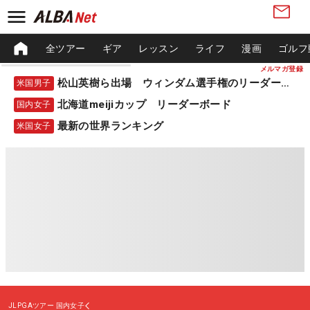
全ツアー
ギア
レッスン
ライフ
漫画
ゴルフ
メルマガ登録
松山英樹ら出場 ウィンダム選手権のリーダーボード
米国男子
北海道meijiカップ リーダーボード
国内女子
最新の世界ランキング
米国女子
JLPGAツアー
国内女子