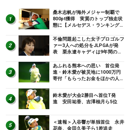
桑木志帆が海外メジャー制覇で
1
800pt獲得 実質のトップ独走状
態に【メルセデス・ランキング番
外編】
不倫問題起こした女子プロゴルフ
2
ァー3人への処分をJLPGAが発
表 栗永遼キャディは9年間の立
ち入り禁止
あふれる熊本への思い 首位発
3
進・鈴木愛が被災地に1000万円
寄付「もらったお金をほかの人
に」
鈴木愛が大会2勝目へ首位T発
4
進 安田祐香、吉澤柚月ら5位
＜速報＞入谷響が単独首位 永井
5
花奈、金田久美子ら1差追走