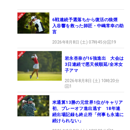
6戦連続予選落ちから復活の狼煙
入谷響を救った師匠・中嶋常幸の助
言
2026年8月8日 (土) 07時45分
19
岩永杏奈が16強進出 大会は
3日連続で悪天候順延/全米女
子アマ
2026年8月8日 (土) 10時20分
1
米通算13勝の元世界1位がキャリア
初、プレーオフ進出逃す 18年連
続出場記録も終止符「何事も永遠に
続けられない」