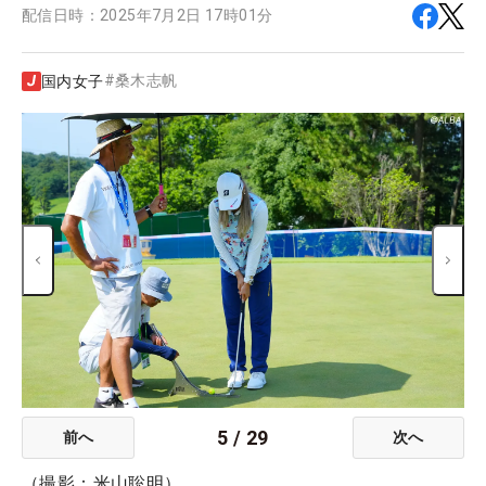
配信日時：
2025年7月2日 17時01分
#
桑木志帆
国内女子
5
/
29
前へ
次へ
（撮影：米山聡明）