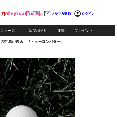
メルマガ登録
ログイン
Sニュース
ゴルフ場予約
連載
プレゼント
しの打感が秀逸 『トゥーロンパター』