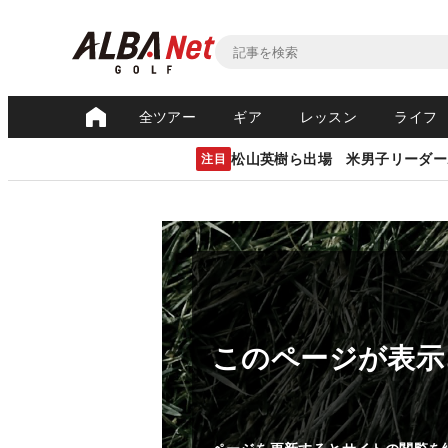
全ツアー
ギア
レッスン
ライフ
松山英樹ら出場 米男子リーダー
注目
このページが表示