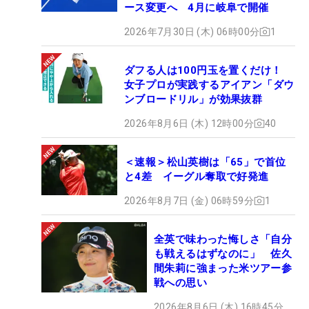
ース変更へ 4月に岐阜で開催
2026年7月30日 (木) 06時00分
1
ダフる人は100円玉を置くだけ！
女子プロが実践するアイアン「ダウ
ンブロードリル」が効果抜群
2026年8月6日 (木) 12時00分
40
＜速報＞松山英樹は「65」で首位
と4差 イーグル奪取で好発進
2026年8月7日 (金) 06時59分
1
全英で味わった悔しさ「自分
も戦えるはずなのに」 佐久
間朱莉に強まった米ツアー参
戦への思い
2026年8月6日 (木) 16時45分