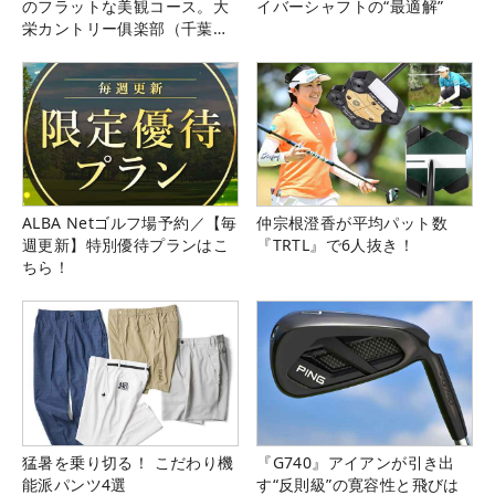
のフラットな美観コース。大
イバーシャフトの“最適解”
栄カントリー俱楽部（千葉
県）
ALBA Netゴルフ場予約／【毎
仲宗根澄香が平均パット数
週更新】特別優待プランはこ
『TRTL』で6人抜き！
ちら！
猛暑を乗り切る！ こだわり機
『G740』アイアンが引き出
能派パンツ4選
す“反則級”の寛容性と飛びは