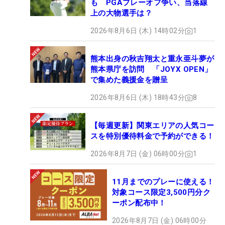
も PGAプレーオフ争い、当落線
上の大物選手は？
2026年8月6日 (木) 14時02分
1
熊本出身の秋吉翔太と重永亜斗夢が
熊本県庁を訪問 「JOYX OPEN」
で集めた義援金を贈呈
2026年8月6日 (木) 18時43分
8
【毎週更新】関東エリアの人気コー
スを特別優待料金で予約ができる！
2026年8月7日 (金) 06時00分
1
11月までのプレーに使える！
対象コース限定3,500円分ク
ーポン配布中！
2026年8月7日 (金) 06時00分