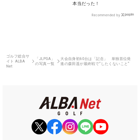
本当だった！
Recommended by
ゴルフ総合サ
「JLPGA」
大会自身初60台は「記念」 単独首位発
イト ALBA
の写真一覧
進の森田遥が最終戦で“したくないこと”
Net