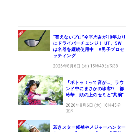
“替えないプロ”今平周吾が10年ぶり
にドライバーチェンジ！ UT、5W
は名器を継続使用中 #男子プロセ
ッティング
2026年8月6日 (木) 15時49分
38
「ボトッ！って音が…」ラウ
ンド中にまさかの珍客!? 都
玲華、頭の上のセミと“共演”
2026年8月6日 (木) 16時45分
3
若きスター候補やメジャーハンター