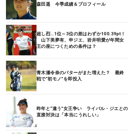
森田遥 今季成績＆プロフィール
超し烈…1位～3位の差はわずか100.39pt！
山下美夢有、申ジエ、岩井明愛が年間女
王の座につくための条件は？
青木瀬令奈のパターがまた増えた？ 最終
戦で“初モノ”を即投入
昨年と“違う”女王争い ライバル・ジエとの
直接対決は「本当にうれしい」