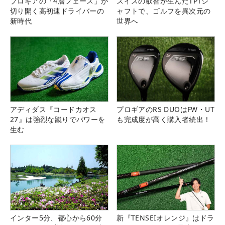
プロギアの「4層フェース」が
スイスの叡智が生んだTPTシ
切り開く高初速ドライバーの
ャフトで、ゴルフを異次元の
新時代
世界へ
アディダス『コードカオス
プロギアのRS DUOはFW・UT
27』は強烈な蹴りでパワーを
も完成度が高く購入者続出！
生む
インター5分、都心から60分
新『TENSEIオレンジ』はドラ