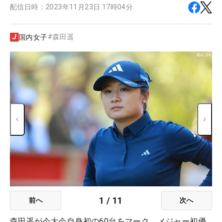
配信日時：
2023年11月23日 17時04分
#
森田遥
国内女子
1
/
11
前へ
次へ
森田遥が今大会自身初の60台をマーク。メジャー初優