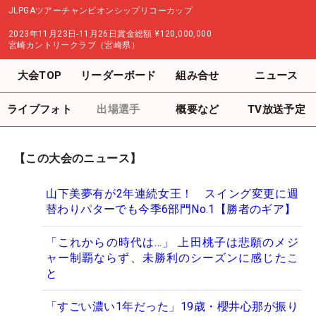
JLPGAツアーチャンピオンシップリコーカップ
2023年11月23日-11月26日
賞金総額
¥120,000,000
宮崎カントリークラブ（宮崎県）
大会TOP
リーダーボード
組み合せ
ニュース
ライブフォト
出場選手
概要など
TV放送予定
【この大会のニュース】
山下美夢有が2年連続女王！ スイング変更に週
替わりパターでも今季6部門No.1【勝者のギア】
「これからの時代は…」 上田桃子は悲願のメジ
ャー制覇ならず、未勝利のシーズンに感じたこ
と
「すごい濃い1年だった」19歳・櫻井心那が振り