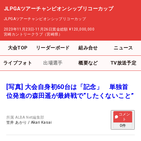
JLPGAツアーチャンピオンシップリコーカップ
JLPGAツアーチャンピオンシップリコーカップ
2023年11月23日-11月26日
賞金総額
¥120,000,000
宮崎カントリークラブ（宮崎県）
大会TOP
リーダーボード
組み合せ
ニュース
ライブフォト
出場選手
概要など
TV放送予定
[写真] 大会自身初60台は「記念」 単独首
位発進の森田遥が最終戦で“したくないこと”
コメン
所属
ALBA Net編集部
ト
笠井 あかり
/
Akari Kasai
0
件