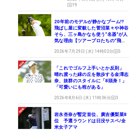
19
20年前のモデルが静かなブーム!?
飛ばし屋に変貌した菅沼菜々や神谷
そら、三ヶ島かなも使う“名器”が人
気な理由【ツアープロたちの“飛ば
しギア”】
2026年7月29日 (水) 14時02分
5
「これでゴルフ上手いとか反則」
晴れ渡った緑の丘を散歩する金澤志
奈、抜群のスタイルに「8頭身！」
「可愛いにも程がある」
2026年8月6日 (木) 11時36分
3
岩永杏奈が暫定首位、廣吉優梨菜8
位 予選ラウンドは日没サスペ/全
米女子アマ