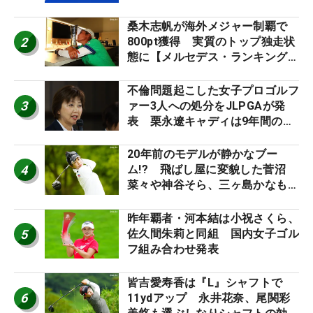
催
桑木志帆が海外メジャー制覇で
2
800pt獲得 実質のトップ独走状
態に【メルセデス・ランキング番
外編】
不倫問題起こした女子プロゴルフ
3
ァー3人への処分をJLPGAが発
表 栗永遼キャディは9年間の立
ち入り禁止
20年前のモデルが静かなブー
4
ム!? 飛ばし屋に変貌した菅沼
菜々や神谷そら、三ヶ島かなも使
う“名器”が人気な理由【ツアープ
ロたちの“飛ばしギア”】
昨年覇者・河本結は小祝さくら、
5
佐久間朱莉と同組 国内女子ゴル
フ組み合わせ発表
皆吉愛寿香は『L』シャフトで
6
11ydアップ 永井花奈、尾関彩