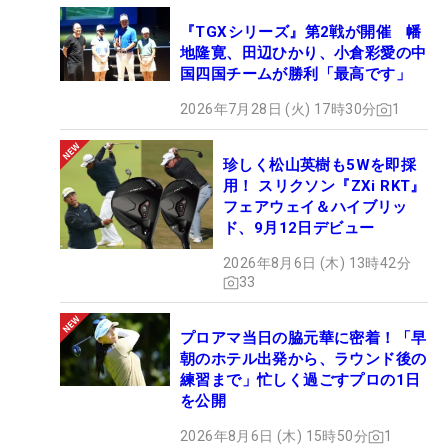
『TGXシリーズ』第2戦が開催 幡
地隆寛、田辺ひかり、小倉彩愛の中
国四国チームが勝利「最高です」
2026年7月28日 (火) 17時30分
1
珍しく松山英樹も5Wを即採
用！ スリクソン『ZXi RKT』
フェアウェイ＆ハイブリッ
ド、9月12日デビュー
2026年8月6日 (木) 13時42分
33
プロアマ当日の脇元華に密着！「早
朝のホテル出発から、ラウンド後の
練習まで」忙しく過ごすプロの1日
を公開
2026年8月6日 (木) 15時50分
1