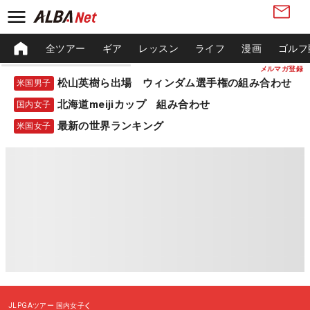
全ツアー
ギア
レッスン
ライフ
漫画
ゴルフ
メルマガ登録
松山英樹ら出場 ウィンダム選手権の組み合わせ
米国男子
北海道meijiカップ 組み合わせ
国内女子
最新の世界ランキング
米国女子
JLPGAツアー
国内女子