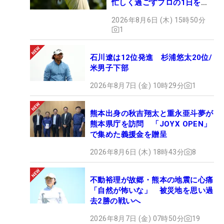
忙しく過ごすプロの1日を公
開
2026年8月6日 (木) 15時50分
1
石川遼は12位発進 杉浦悠太20位/
米男子下部
2026年8月7日 (金) 10時29分
1
熊本出身の秋吉翔太と重永亜斗夢が
熊本県庁を訪問 「JOYX OPEN」
で集めた義援金を贈呈
2026年8月6日 (木) 18時43分
8
不動裕理が故郷・熊本の地震に心痛
「自然が怖いな」 被災地を思い過
去2勝の戦いへ
2026年8月7日 (金) 07時50分
19