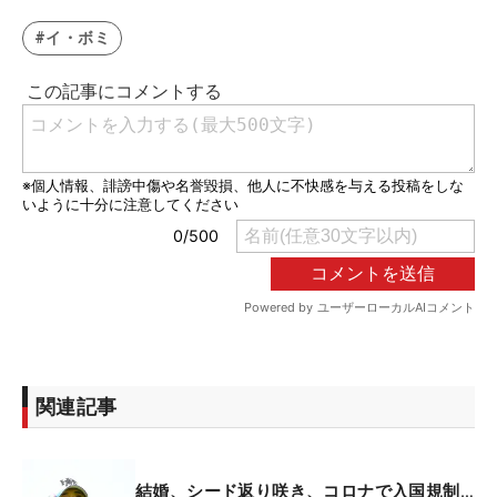
#イ・ボミ
関連記事
結婚、シード返り咲き、コロナで入国規制…