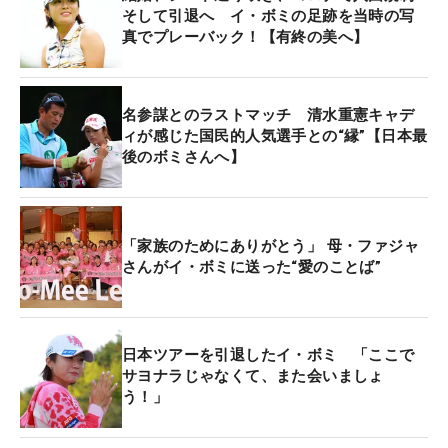
そして引退へ イ・ボミの足跡を当時の写
真でプレーバック！【有終の美へ】
名参謀とのラストマッチ 清水重憲キャデ
ィが感じた国民的人気選手との“縁”【日本最
後のボミさんへ】
「家族のためにありがとう」 母・ファジャ
さんがイ・ボミに送った“愛のことば”
日本ツアーを引退したイ・ボミ 「ここで
サヨナラじゃなくて、また会いましょ
う！」