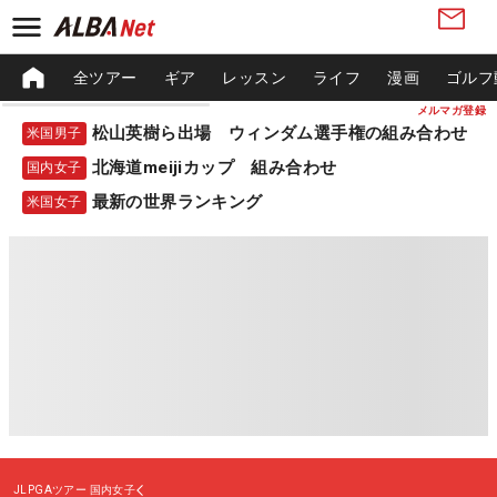
全ツアー
ギア
レッスン
ライフ
漫画
ゴルフ
メルマガ登録
松山英樹ら出場 ウィンダム選手権の組み合わせ
米国男子
北海道meijiカップ 組み合わせ
国内女子
最新の世界ランキング
米国女子
JLPGAツアー
国内女子