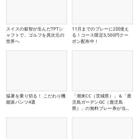
スイスの叡智が生んだTPTシ
11月までのプレーに2回使え
ャフトで、ゴルフを異次元の
る！コース限定3,500円クー
世界へ
ポン配布中！
猛暑を乗り切る！ こだわり機
「潮来CC（茨城県）」＆「鹿
能派パンツ4選
児島ガーデンGC（鹿児島
県）」の無料プレー券が当た
る！！