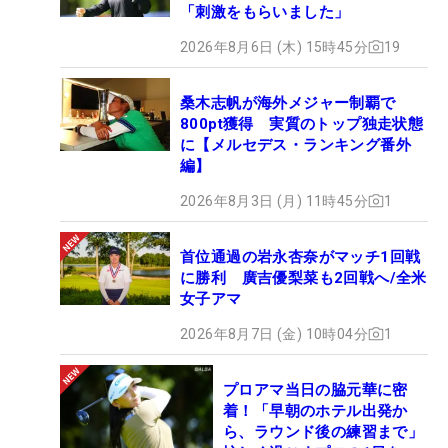
「刺激をもらいました」
2026年8月6日 (木) 15時45分
19
桑木志帆が海外メジャー制覇で
800pt獲得 実質のトップ独走状態
に【メルセデス・ランキング番外
編】
2026年8月3日 (月) 11時45分
1
首位通過の岩永杏奈がマッチ1回戦
に勝利 廣吉優梨菜も2回戦へ/全米
女子アマ
2026年8月7日 (金) 10時04分
1
プロアマ当日の脇元華に密
着！「早朝のホテル出発か
ら、ラウンド後の練習まで」