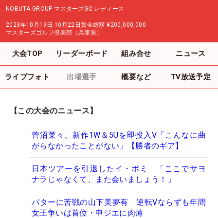
NOBUTA GROUP マスターズGC レディース
2023年10月19日-10月22日
賞金総額
¥200,000,000
マスターズゴルフ倶楽部（兵庫県）
大会TOP
リーダーボード
組み合せ
ニュース
ライブフォト
出場選手
概要など
TV放送予定
【この大会のニュース】
菅沼菜々、新作1W＆5Uを即投入V「こんなに曲
がらなかったことがない」【勝者のギア】
日本ツアーを引退したイ・ボミ 「ここでサヨ
ナラじゃなくて、また会いましょう！」
パターに苦戦の山下美夢有 逆転Vならずも年間
女王争いは首位・申ジエに肉薄