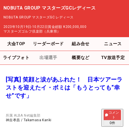
NOBUTA GROUP マスターズGCレディース
NOBUTA GROUP マスターズGC レディース
2023年10月19日-10月22日
賞金総額
¥200,000,000
マスターズゴルフ倶楽部（兵庫県）
大会TOP
リーダーボード
組み合せ
ニュース
ライブフォト
出場選手
概要など
TV放送予定
[写真] 笑顔と涙があふれた！ 日本ツアーラ
ストを迎えたイ・ボミは「もうとっても“幸
せ”です」
コメン
所属
ALBA Net編集部
ト
神吉孝昌
/
Takamasa Kanki
0
件