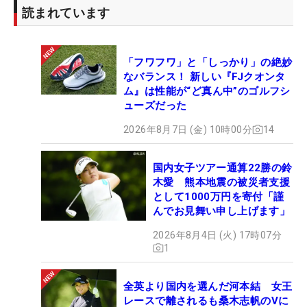
読まれています
「フワフワ」と「しっかり」の絶妙
なバランス！ 新しい『FJクオンタ
ム』は性能が“ど真ん中”のゴルフシ
ューズだった
2026年8月7日 (金) 10時00分
14
国内女子ツアー通算22勝の鈴
木愛 熊本地震の被災者支援
として1000万円を寄付「謹
んでお見舞い申し上げます」
2026年8月4日 (火) 17時07分
1
全英より国内を選んだ河本結 女王
レースで離されるも桑木志帆のVに