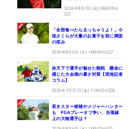
2026年8月7日 (金) 06時59分
1
「全部食べたら太っちゃうよ！」小
祝さくらが大量のお菓子を前に満面
の笑み
2026年8月6日 (木) 14時09分
7
炎天下で選手が魅せた熱戦 懸命に
感じた大会側の暑さ対策【現地記者
コラム】
2026年7月31日 (金) 11時55分
6
若きスター候補やメジャーハンター
も PGAプレーオフ争い、当落線
上の大物選手は？
2026年8月6日 (木) 14時02分
1