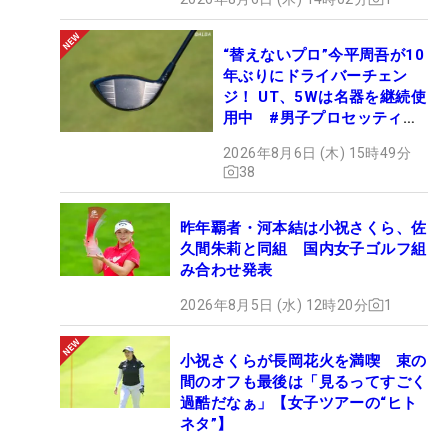
“替えないプロ”今平周吾が10
年ぶりにドライバーチェン
ジ！ UT、5Wは名器を継続使
用中 #男子プロセッティン
グ
2026年8月6日 (木) 15時49分
38
昨年覇者・河本結は小祝さくら、佐
久間朱莉と同組 国内女子ゴルフ組
み合わせ発表
2026年8月5日 (水) 12時20分
1
小祝さくらが長岡花火を満喫 束の
間のオフも最後は「見るってすごく
過酷だなぁ」【女子ツアーの“ヒト
ネタ”】