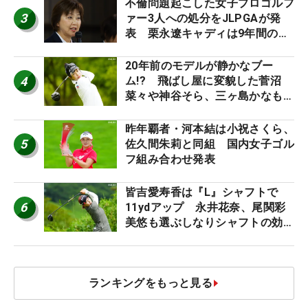
不倫問題起こした女子プロゴルフ
3
ァー3人への処分をJLPGAが発
表 栗永遼キャディは9年間の立
ち入り禁止
20年前のモデルが静かなブー
4
ム!? 飛ばし屋に変貌した菅沼
菜々や神谷そら、三ヶ島かなも使
う“名器”が人気な理由【ツアープ
ロたちの“飛ばしギア”】
昨年覇者・河本結は小祝さくら、
5
佐久間朱莉と同組 国内女子ゴル
フ組み合わせ発表
皆吉愛寿香は『L』シャフトで
6
11ydアップ 永井花奈、尾関彩
美悠も選ぶしなりシャフトの効果
【ツアープロたちの“飛ばしギ
ア”】
ランキングをもっと見る