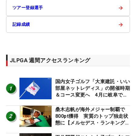
→
ツアー登録選手
→
記録成績
JLPGA 週間アクセスランキング
国内女子ゴルフ「大東建託・いい
1
部屋ネットレディス」の開催時期
＆コース変更へ 4月に岐阜で開
催
桑木志帆が海外メジャー制覇で
2
800pt獲得 実質のトップ独走状
態に【メルセデス・ランキング番
外編】