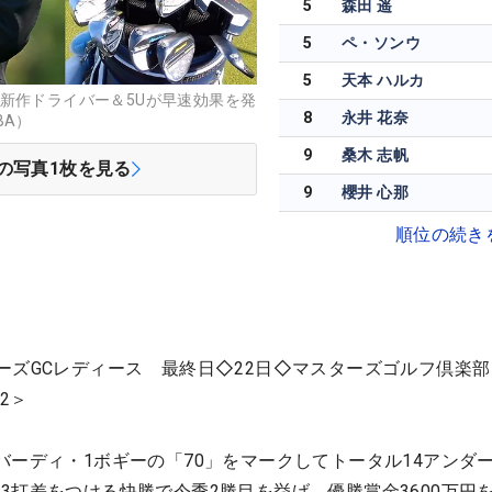
5
森田 遥
5
ペ・ソンウ
5
天本 ハルカ
新作ドライバー＆5Uが早速効果を発
8
永井 花奈
BA）
9
桑木 志帆
の写真
1
枚を見る
9
櫻井 心那
順位の続き
 マスターズGCレディース 最終日◇22日◇マスターズゴルフ倶楽
2＞
バーディ・1ボギーの「70」をマークしてトータル14アンダ
3打差をつける快勝で今季2勝目を挙げ、優勝賞金3600万円