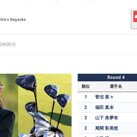
ikoro Nagaoka
16時00分
Round
4
順位
選手名
1
菅沼 菜々
2
福田 真未
2
山下 美夢有
2
尾関 彩美悠