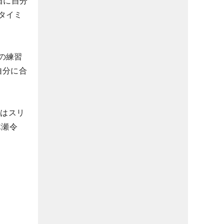
当に自分
タイミ
の練習
自分に合
訳はスリ
木瀬令