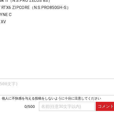
II（N.S.PRO ZELOS 8S）
TX6 ZIPCORE（N.S.PRO850GH-S）
YNE C
 XV