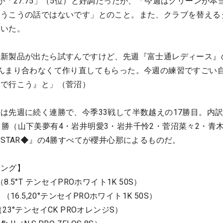
が「27.75」（5位）と好調だったが、「今週はグリーンが本
どうこうの話ではないです」とのこと。また、クラブを替える
ていた。
で新製品が出たら試すんですけど、先週『富士通レディース』
んまり合わなくて作り直してもらった。今週の練習ですごい
れで行こう』と」（菅沼）
は先週に続く連勝で、今季33戦して半数越えの17勝目。内
』が13勝（山下美夢有4・岩井明愛3・岩井千怜2・菅沼菜々2・青
-STAR◆』の4勝すべてが櫻井心那によるものだ。
ィング】
5°T テンセイPROホワイト1K 50S）
16.5,20°テンセイPROホワイト1K 50S）
3°テンセイCK PROオレンジS）