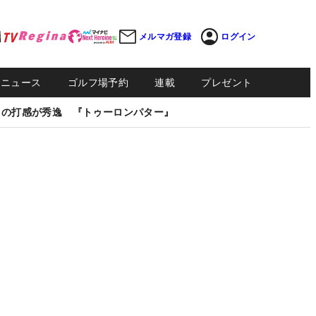
メルマガ登録
ログイン
Sニュース
ゴルフ場予約
連載
プレゼント
しの打感が秀逸 『トゥーロンパター』