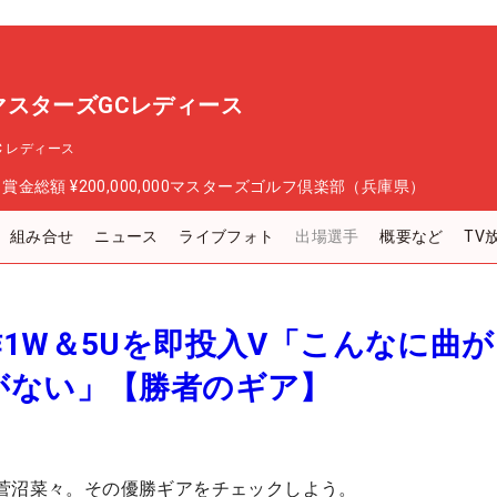
P マスターズGCレディース
GC レディース
日
賞金総額
¥200,000,000
マスターズゴルフ倶楽部（兵庫県）
組み合せ
ニュース
ライブフォト
出場選手
概要など
TV
1W＆5Uを即投入V「こんなに曲
がない」【勝者のギア】
菅沼菜々。その優勝ギアをチェックしよう。