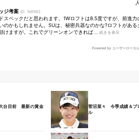
大台目前 最新の賞金
菅沼菜々 今季成績＆プ
ル