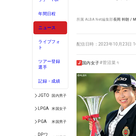
年間日程
所属
ALBA Net編集部
長岡 幹朗
/
M
ニュース
ライブフォ
配信日時：
2023年10月23日 
ト
ツアー登録
#
菅沼菜々
国内女子
選手
記録・成績
JGTO
国内男子
LPGA
米国女子
PGA
米国男子
DPワ