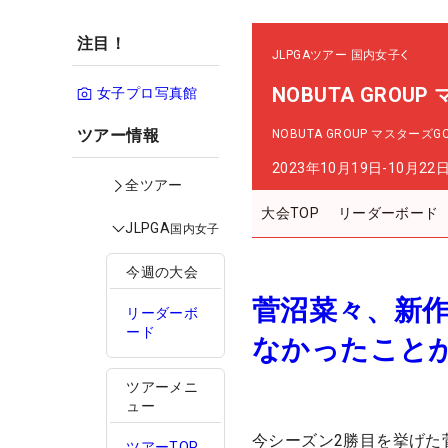
注目！
JLPGAツアー
国内女子
NOBUTA GROU
女子プロ写真館
ツアー情報
NOBUTA GROUP マスターズ
2023年10月19日-10月22
全ツアー
大会TOP
リーダーボード
JLPGA
国内女子
今週の大会
菅沼菜々、新作
リーダーボ
ード
なかったこと
ツアーメニ
ュー
今シーズン2勝目を挙げた
ツアーTOP