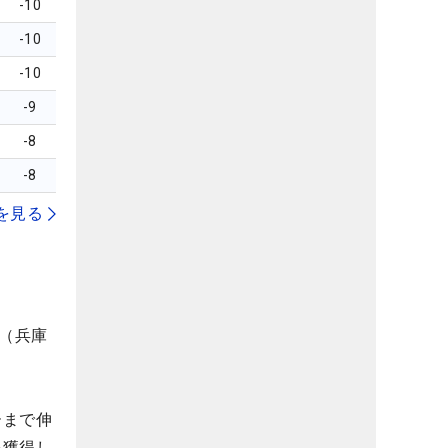
-10
-10
-10
-9
-8
-8
を見る
部（兵庫
ーまで伸
を獲得し