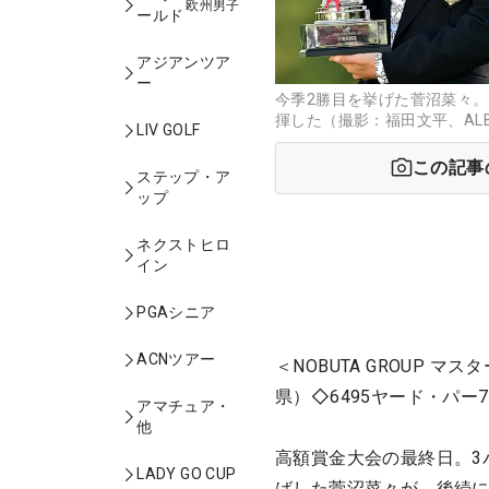
欧州男子
ールド
アジアンツア
ー
今季2勝目を挙げた菅沼菜々。
揮した（撮影：福田文平、AL
LIV GOLF
この記事
ステップ・ア
ップ
ネクストヒロ
イン
PGAシニア
ACNツアー
＜NOBUTA GROUP
県）◇6495ヤード・パー7
アマチュア・
他
高額賞金大会の最終日。3
LADY GO CUP
ばした菅沼菜々が、後続に