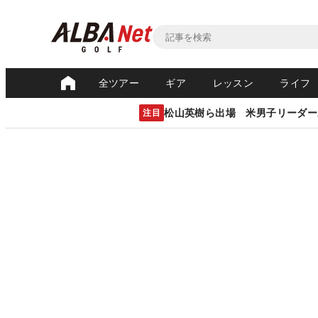
全ツアー
ギア
レッスン
ライフ
松山英樹ら出場 米男子リーダー
注目