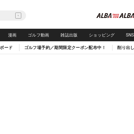
漫画
ゴルフ動画
雑誌出版
ショッピング
SN
ボード
ゴルフ場予約／期間限定クーポン配布中！
削り出