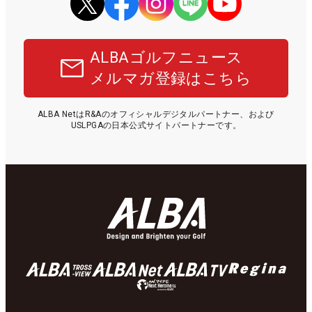
ALBAゴルフニュース
メルマガ登録はこちら
ALBA NetはR&Aのオフィシャルデジタルパートナー、および
USLPGAの日本公式サイトパートナーです。