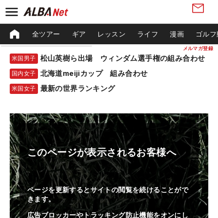
全ツアー
ギア
レッスン
ライフ
漫画
ゴルフ
メルマガ登録
松山英樹ら出場 ウィンダム選手権の組み合わせ
米国男子
北海道meijiカップ 組み合わせ
国内女子
最新の世界ランキング
米国女子
このページが表示されるお客様へ
ページを更新するとサイトの閲覧を続けることがで
きます。
広告ブロッカーやトラッキング防止機能をオンにし