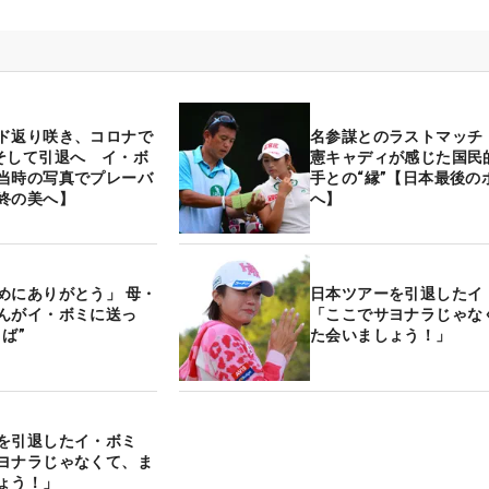
ド返り咲き、コロナで
名参謀とのラストマッチ
そして引退へ イ・ボ
憲キャディが感じた国民
当時の写真でプレーバ
手との“縁”【日本最後の
終の美へ】
へ】
めにありがとう」 母・
日本ツアーを引退した
んがイ・ボミに送っ
「ここでサヨナラじゃな
ば”
た会いましょう！」
ーを引退したイ・ボミ
ヨナラじゃなくて、ま
しょう！」