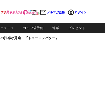
メルマガ登録
ログイン
Sニュース
ゴルフ場予約
連載
プレゼント
しの打感が秀逸 『トゥーロンパター』