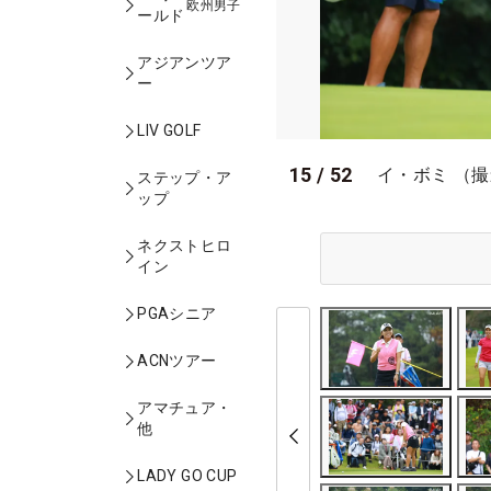
欧州男子
ールド
アジアンツア
ー
LIV GOLF
15
/
52
イ・ボミ （
ステップ・ア
ップ
ネクストヒロ
イン
PGAシニア
ACNツアー
アマチュア・
他
LADY GO CUP