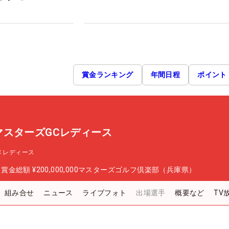
賞金ランキング
年間日程
ポイント
P マスターズGCレディース
GC レディース
日
賞金総額
¥200,000,000
マスターズゴルフ倶楽部（兵庫県）
組み合せ
ニュース
ライブフォト
出場選手
概要など
TV