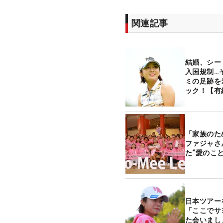
関連記事
結婚、シー
入国規制…
ミの足跡を
ック！【有
「家族のた
ファジャさ
た“愛のこと
日本ツア
「ここでサ
た会いま