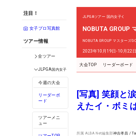
注目！
JLPGAツアー
国内女子
NOBUTA GROU
女子プロ写真館
ツアー情報
NOBUTA GROUP マスターズ
2023年10月19日-10月22
全ツアー
大会TOP
リーダーボード
JLPGA
国内女子
今週の大会
[写真] 笑顔
リーダーボ
ード
えたイ・ボミは
ツアーメニ
ュー
所属
ALBA Net編集部
神吉孝昌
/
T
ツアーTOP