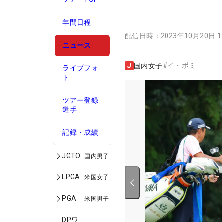
年間日程
配信日時：
2023年10月20日 
ニュース
#
イ・ボミ
国内女子
ライブフォ
ト
ツアー登録
選手
記録・成績
JGTO
国内男子
LPGA
米国女子
PGA
米国男子
DPワ