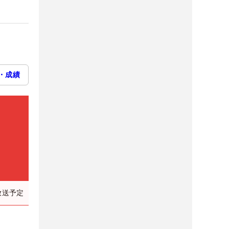
・成績
放送予定