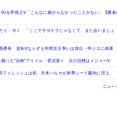
＆5Uを即投入V「こんなに曲がらなかったことがない」【勝者
たイ・ボミ 「ここでサヨナラじゃなくて、また会いましょ
美夢有 逆転Vならずも年間女王争いは首位・申ジエに肉薄
を飾った“自称“アイドル・菅沼菜々 次の目標はメジャーV
10フィニッシュは初 天本ハルカが来季シード圏内に浮上
ニュー