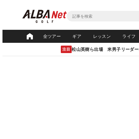
全ツアー
ギア
レッスン
ライフ
松山英樹ら出場 米男子リーダー
注目