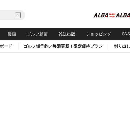
漫画
ゴルフ動画
雑誌出版
ショッピング
SN
ボード
ゴルフ場予約／毎週更新！限定優待プラン
削り出