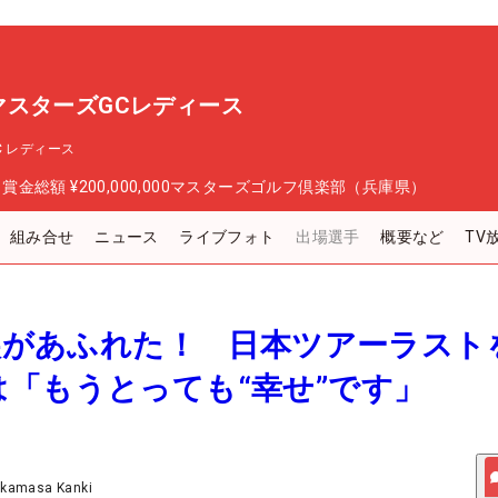
P マスターズGCレディース
GC レディース
日
賞金総額
¥200,000,000
マスターズゴルフ倶楽部（兵庫県）
組み合せ
ニュース
ライブフォト
出場選手
概要など
TV
と涙があふれた！ 日本ツアーラスト
「もうとっても“幸せ”です」
akamasa Kanki