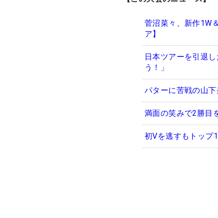
菅沼菜々、新作1W
ア】
日本ツアーを引退し
う！」
パターに苦戦の山下
満面の笑みで2勝目
初Vを逃すもトップ