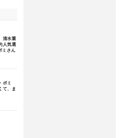
 清水重
的人気選
ボミさん
イ・ボミ
くて、ま