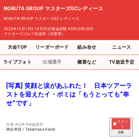
NOBUTA GROUP マスターズGCレディース
NOBUTA GROUP マスターズGC レディース
2023年10月19日-10月22日
賞金総額
¥200,000,000
マスターズゴルフ倶楽部（兵庫県）
大会TOP
リーダーボード
組み合せ
ニュース
ライブフォト
出場選手
概要など
TV放送予定
[写真] 笑顔と涙があふれた！ 日本ツアーラ
ストを迎えたイ・ボミは「もうとっても“幸
せ”です」
コメン
所属
ALBA Net編集部
ト
神吉孝昌
/
Takamasa Kanki
0
件