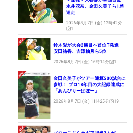
永井花奈、金田久美子ら1差
追走
2026年8月7日 (金) 12時42分
1
鈴木愛が大会2勝目へ首位T発進
安田祐香、吉澤柚月ら5位
2026年8月7日 (金) 16時14分
1
金田久美子がツアー通算500試合に
参戦！ プロ18年目の大記録達成に
「あんびりーばぼー」
2026年8月7日 (金) 11時25分
19
パターこじらせギア担当2人が