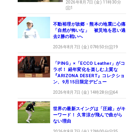
2026年8月7日 (金) 11時30分
1
不動裕理が故郷・熊本の地震に心痛
「自然が怖いな」 被災地を思い過
去2勝の戦いへ
2026年8月7日 (金) 07時50分
19
「PING」×「ECCO Leather」がコ
ラボ！ 経年変化を楽しむ上質な
『ARIZONA DESERT』コレクショ
ン、9月15日限定デビュー
2026年8月7日 (金) 14時28分
64
世界の最新スイングは「圧縮」がキ
ーワード！ 久常涼が飛んで曲がら
ない理由
2026年8月7日 (金) 12時00分
35