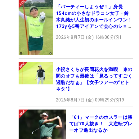
「パーティーしようぜ！」身長
154cmの小さなドラコン女子・鈴
木真緒が人生初のホールインワン！
173yを5番アイアンで会心のショッ
ト
2026年8月7日 (金) 16時00分
1
小祝さくらが長岡花火を満喫 束の
間のオフも最後は「見るってすごく
過酷だなぁ」【女子ツアーの“ヒト
ネタ”】
2026年8月7日 (金) 09時29分
19
「61」マークのホスラーは勝
てば70人抜き！ 大逆転プレ
ーオフ進出なるか