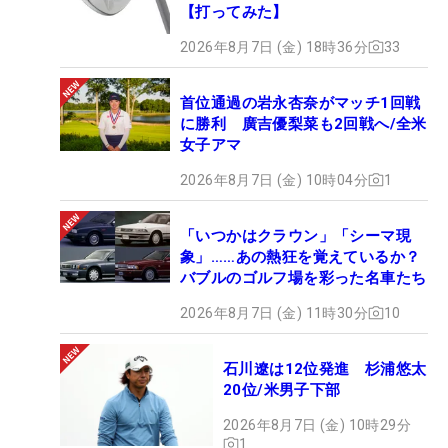
【打ってみた】
2026年8月7日 (金) 18時36分
33
首位通過の岩永杏奈がマッチ1回戦
に勝利 廣吉優梨菜も2回戦へ/全米
女子アマ
2026年8月7日 (金) 10時04分
1
「いつかはクラウン」「シーマ現
象」……あの熱狂を覚えているか？
バブルのゴルフ場を彩った名車たち
2026年8月7日 (金) 11時30分
10
石川遼は12位発進 杉浦悠太
20位/米男子下部
2026年8月7日 (金) 10時29分
1