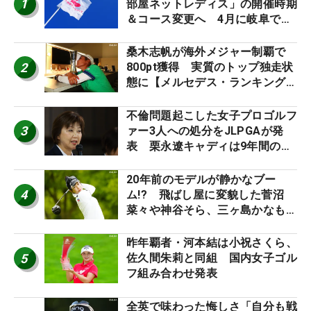
1
部屋ネットレディス」の開催時期
＆コース変更へ 4月に岐阜で開
催
桑木志帆が海外メジャー制覇で
2
800pt獲得 実質のトップ独走状
態に【メルセデス・ランキング番
外編】
不倫問題起こした女子プロゴルフ
3
ァー3人への処分をJLPGAが発
表 栗永遼キャディは9年間の立
ち入り禁止
20年前のモデルが静かなブー
4
ム!? 飛ばし屋に変貌した菅沼
菜々や神谷そら、三ヶ島かなも使
う“名器”が人気な理由【ツアープ
ロたちの“飛ばしギア”】
昨年覇者・河本結は小祝さくら、
5
佐久間朱莉と同組 国内女子ゴル
フ組み合わせ発表
全英で味わった悔しさ「自分も戦