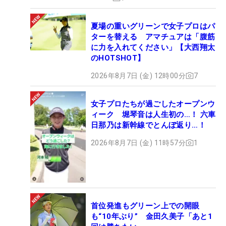
夏場の重いグリーンで女子プロはパ
ターを替える アマチュアは「腹筋
に力を入れてください」【大西翔太
のHOTSHOT】
2026年8月7日 (金) 12時00分
7
女子プロたちが過ごしたオープンウ
ィーク 堀琴音は人生初の…！ 六車
日那乃は新幹線でとんぼ返り…！
2026年8月7日 (金) 11時57分
1
首位発進もグリーン上での開眼
も“10年ぶり” 金田久美子「あと1