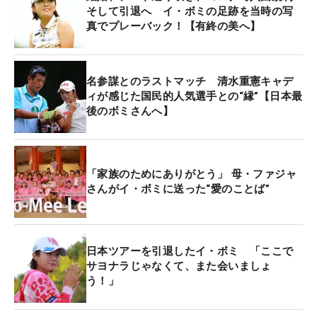
そして引退へ イ・ボミの足跡を当時の写
真でプレーバック！【有終の美へ】
名参謀とのラストマッチ 清水重憲キャデ
ィが感じた国民的人気選手との“縁”【日本最
後のボミさんへ】
「家族のためにありがとう」 母・ファジャ
さんがイ・ボミに送った“愛のことば”
日本ツアーを引退したイ・ボミ 「ここで
サヨナラじゃなくて、また会いましょ
う！」