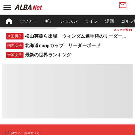
全ツアー
ギア
レッスン
ライフ
漫画
ゴルフ
メルマガ登録
松山英樹ら出場 ウィンダム選手権のリーダーボード
米国男子
北海道meijiカップ リーダーボード
国内女子
最新の世界ランキング
米国女子
JLPGAツアー
国内女子