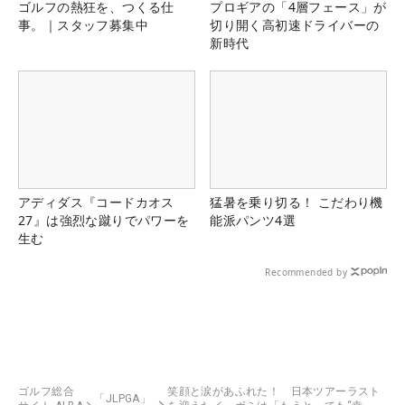
ゴルフの熱狂を、つくる仕
プロギアの「4層フェース」が
事。｜スタッフ募集中
切り開く高初速ドライバーの
新時代
アディダス『コードカオス
猛暑を乗り切る！ こだわり機
27』は強烈な蹴りでパワーを
能派パンツ4選
生む
Recommended by
ゴルフ総合
笑顔と涙があふれた！ 日本ツアーラスト
「JLPGA」