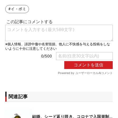
#イ・ボミ
関連記事
結婚、シード返り咲き、コロナで入国規制…