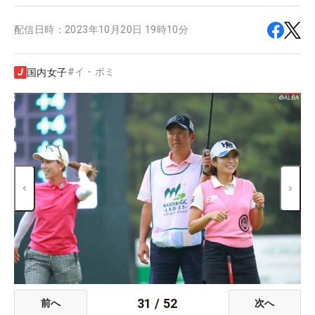
配信日時：
2023年10月20日 19時10分
#
イ・ボミ
国内女子
31
/
52
前へ
次へ