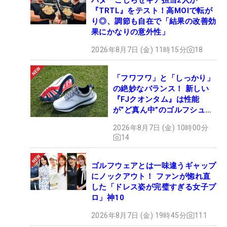
『TRTL』をテスト！高MOIで転が
り◎、調節も自在で「結果の改善効
果にかなりの意外性」
2026年8月7日 (金) 11時15分
18
「フワフワ」と「しっかり」
の絶妙なバランス！ 新しい
『FJクオンタム』は性能
が“ど真ん中”のゴルフシュー
ズだった
2026年8月7日 (金) 10時00分
14
ゴルフウェアとは一味違うギャップ
にノックアウト！ ファンが惚れ直
した「ドレス姿が完璧すぎる女子プ
ロ」神10
2026年8月7日 (金) 19時45分
111