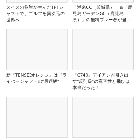
スイスの叡智が生んだTPTシ
「潮来CC（茨城県）」＆「鹿
ャフトで、ゴルフを異次元の
児島ガーデンGC（鹿児島
世界へ
県）」の無料プレー券が当た
る！！
新『TENSEIオレンジ』はドラ
『G740』アイアンが引き出
イバーシャフトの“最適解”
す“反則級”の寛容性と飛びは
本当だった！