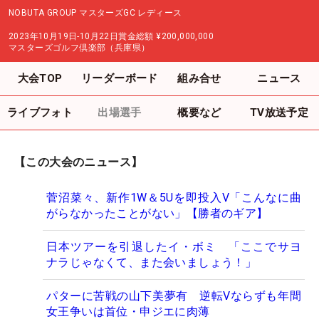
NOBUTA GROUP マスターズGC レディース
2023年10月19日-10月22日
賞金総額
¥200,000,000
マスターズゴルフ倶楽部（兵庫県）
大会TOP
リーダーボード
組み合せ
ニュース
ライブフォト
出場選手
概要など
TV放送予定
【この大会のニュース】
菅沼菜々、新作1W＆5Uを即投入V「こんなに曲
がらなかったことがない」【勝者のギア】
日本ツアーを引退したイ・ボミ 「ここでサヨ
ナラじゃなくて、また会いましょう！」
パターに苦戦の山下美夢有 逆転Vならずも年間
女王争いは首位・申ジエに肉薄