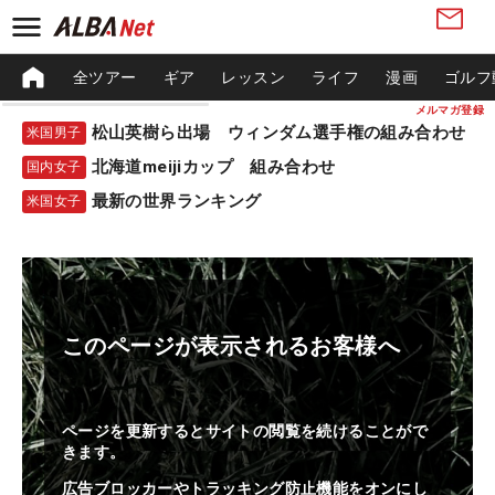
全ツアー
ギア
レッスン
ライフ
漫画
ゴルフ
メルマガ登録
松山英樹ら出場 ウィンダム選手権の組み合わせ
米国男子
北海道meijiカップ 組み合わせ
国内女子
最新の世界ランキング
米国女子
このページが表示されるお客様へ
ページを更新するとサイトの閲覧を続けることがで
きます。
広告ブロッカーやトラッキング防止機能をオンにし