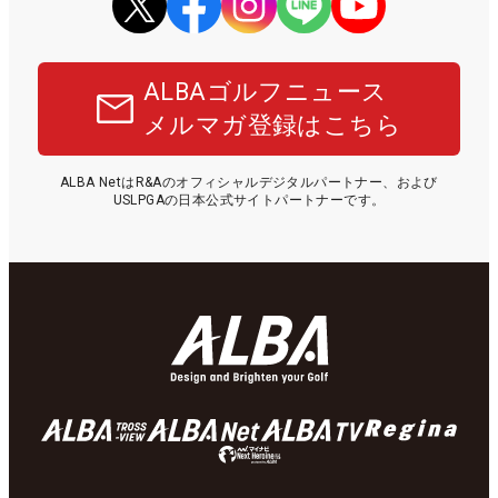
ALBAゴルフニュース
メルマガ登録はこちら
ALBA NetはR&Aのオフィシャルデジタルパートナー、および
USLPGAの日本公式サイトパートナーです。