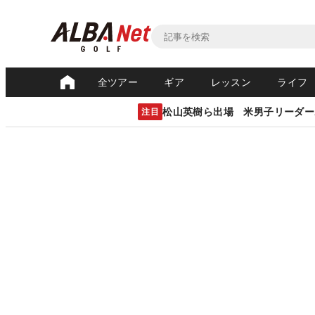
全ツアー
ギア
レッスン
ライフ
松山英樹ら出場 米男子リーダー
注目