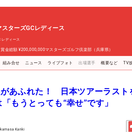
P マスターズGCレディース
GC レディース
日
賞金総額
¥200,000,000
マスターズゴルフ倶楽部（兵庫県）
組み合せ
ニュース
ライブフォト
出場選手
概要など
TV
と涙があふれた！ 日本ツアーラスト
「もうとっても“幸せ”です」
akamasa Kanki