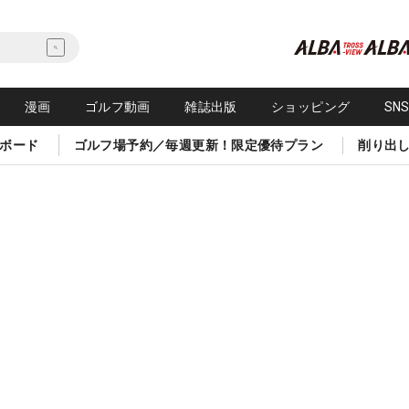
漫画
ゴルフ動画
雑誌出版
ショッピング
SN
ボード
ゴルフ場予約／毎週更新！限定優待プラン
削り出