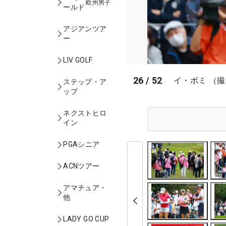
欧州男子
ールド
アジアンツア
ー
LIV GOLF
26
/
52
イ・ボミ （
ステップ・ア
ップ
ネクストヒロ
イン
PGAシニア
ACNツアー
アマチュア・
他
LADY GO CUP