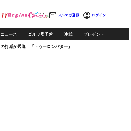
メルマガ登録
ログイン
Sニュース
ゴルフ場予約
連載
プレゼント
しの打感が秀逸 『トゥーロンパター』