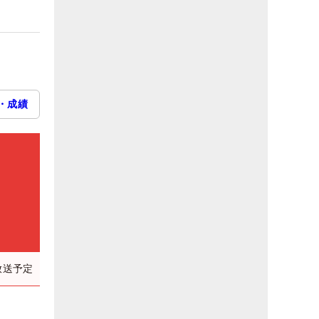
・成績
放送予定