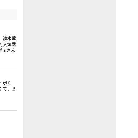
 清水重
的人気選
ボミさん
イ・ボミ
くて、ま