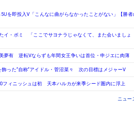
＆5Uを即投入V「こんなに曲がらなかったことがない」【勝者
たイ・ボミ 「ここでサヨナラじゃなくて、また会いましょ
美夢有 逆転Vならずも年間女王争いは首位・申ジエに肉薄
を飾った“自称“アイドル・菅沼菜々 次の目標はメジャーV
10フィニッシュは初 天本ハルカが来季シード圏内に浮上
ニュー