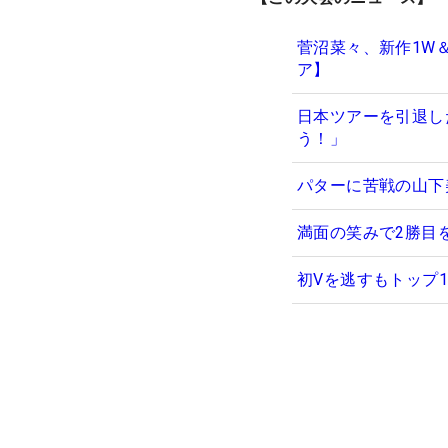
菅沼菜々、新作1W
ア】
日本ツアーを引退し
う！」
パターに苦戦の山下
満面の笑みで2勝目
初Vを逃すもトップ