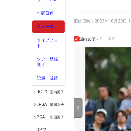
年間日程
配信日時：
2023年10月20日 
ニュース
#
イ・ボミ
国内女子
ライブフォ
ト
ツアー登録
選手
記録・成績
JGTO
国内男子
LPGA
米国女子
PGA
米国男子
DPワ