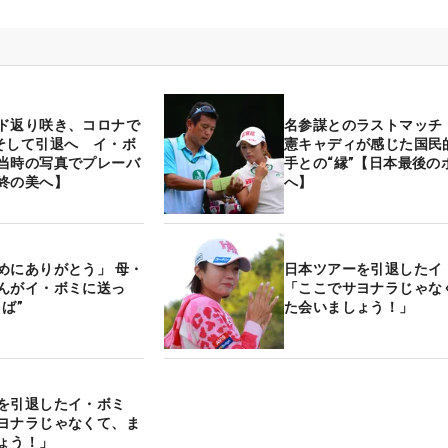
ド返り咲き、コロナで
名参謀とのラストマッチ
そして引退へ イ・ボ
憲キャディが感じた国民
当時の写真でプレーバ
手との“縁”【日本最後の
終の美へ】
へ】
めにありがとう」 母・
日本ツアーを引退した
んがイ・ボミに送っ
「ここでサヨナラじゃな
ば”
た会いましょう！」
ーを引退したイ・ボミ
ヨナラじゃなくて、ま
しょう！」