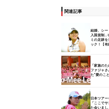
関連記事
結婚、シー
入国規制…
ミの足跡を
ック！【有
「家族のた
ファジャさ
た“愛のこと
日本ツア
「ここでサ
た会いま