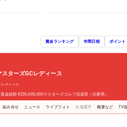
賞金ランキング
年間日程
ポイント
P マスターズGCレディース
GC レディース
日
賞金総額
¥200,000,000
マスターズゴルフ倶楽部（兵庫県）
組み合せ
ニュース
ライブフォト
出場選手
概要など
TV