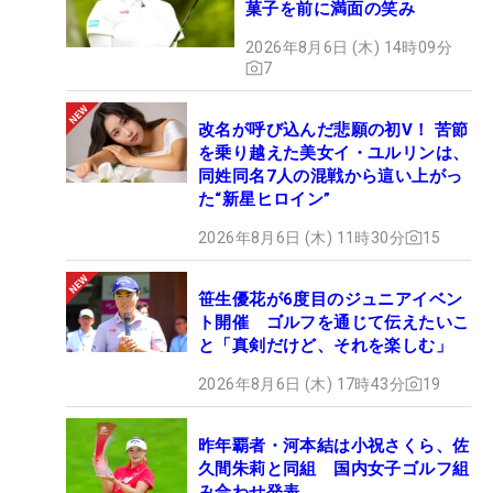
菓子を前に満面の笑み
2026年8月6日 (木) 14時09分
7
改名が呼び込んだ悲願の初V！ 苦節
を乗り越えた美女イ・ユルリンは、
同姓同名7人の混戦から這い上がっ
た“新星ヒロイン”
2026年8月6日 (木) 11時30分
15
笹生優花が6度目のジュニアイベン
ト開催 ゴルフを通じて伝えたいこ
と「真剣だけど、それを楽しむ」
2026年8月6日 (木) 17時43分
19
昨年覇者・河本結は小祝さくら、佐
久間朱莉と同組 国内女子ゴルフ組
み合わせ発表