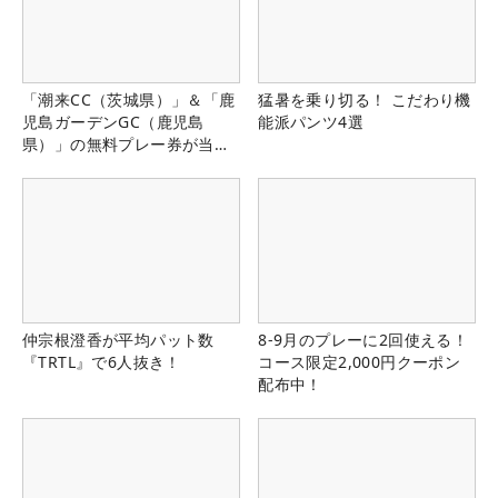
「潮来CC（茨城県）」＆「鹿
猛暑を乗り切る！ こだわり機
児島ガーデンGC（鹿児島
能派パンツ4選
県）」の無料プレー券が当た
る！！
仲宗根澄香が平均パット数
8-9月のプレーに2回使える！
『TRTL』で6人抜き！
コース限定2,000円クーポン
配布中！