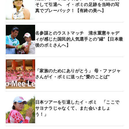
そして引退へ イ・ボミの足跡を当時の写
真でプレーバック！【有終の美へ】
名参謀とのラストマッチ 清水重憲キャデ
ィが感じた国民的人気選手との“縁”【日本最
後のボミさんへ】
「家族のためにありがとう」 母・ファジャ
さんがイ・ボミに送った“愛のことば”
日本ツアーを引退したイ・ボミ 「ここで
サヨナラじゃなくて、また会いましょ
う！」