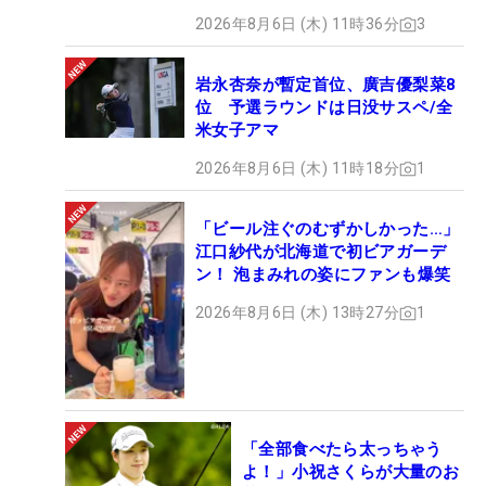
2026年8月6日 (木) 11時36分
3
岩永杏奈が暫定首位、廣吉優梨菜8
位 予選ラウンドは日没サスペ/全
米女子アマ
2026年8月6日 (木) 11時18分
1
「ビール注ぐのむずかしかった…」
江口紗代が北海道で初ビアガーデ
ン！ 泡まみれの姿にファンも爆笑
2026年8月6日 (木) 13時27分
1
「全部食べたら太っちゃう
よ！」小祝さくらが大量のお