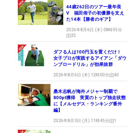
44歳262日のツアー最年長
V 福田侑子の初優勝を支え
た14本【勝者のギア】
2026年8月6日 (木) 08時55分
32
ダフる人は100円玉を置くだけ！
女子プロが実践するアイアン「ダウ
ンブロードリル」が効果抜群
2026年8月6日 (木) 12時00分
40
桑木志帆が海外メジャー制覇で
800pt獲得 実質のトップ独走状態
に【メルセデス・ランキング番外
編】
2026年8月3日 (月) 11時45分
1