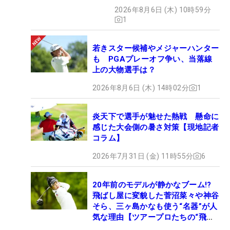
2026年8月6日 (木) 10時59分
1
若きスター候補やメジャーハンター
も PGAプレーオフ争い、当落線
上の大物選手は？
2026年8月6日 (木) 14時02分
1
炎天下で選手が魅せた熱戦 懸命に
感じた大会側の暑さ対策【現地記者
コラム】
2026年7月31日 (金) 11時55分
6
20年前のモデルが静かなブーム!?
飛ばし屋に変貌した菅沼菜々や神谷
そら、三ヶ島かなも使う“名器”が人
気な理由【ツアープロたちの“飛ば
しギア”】