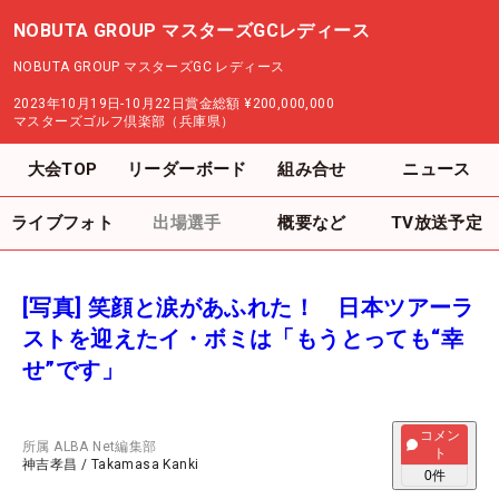
NOBUTA GROUP マスターズGCレディース
NOBUTA GROUP マスターズGC レディース
2023年10月19日-10月22日
賞金総額
¥200,000,000
マスターズゴルフ倶楽部（兵庫県）
大会TOP
リーダーボード
組み合せ
ニュース
ライブフォト
出場選手
概要など
TV放送予定
[写真] 笑顔と涙があふれた！ 日本ツアーラ
ストを迎えたイ・ボミは「もうとっても“幸
せ”です」
コメン
所属
ALBA Net編集部
ト
神吉孝昌
/
Takamasa Kanki
0
件