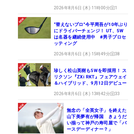
2026年8月6日 (木) 11時00分
1
“替えないプロ”今平周吾が10年ぶり
にドライバーチェンジ！ UT、5W
は名器を継続使用中 #男子プロセ
ッティング
2026年8月6日 (木) 15時49分
38
珍しく松山英樹も5Wを即採用！ ス
リクソン『ZXi RKT』フェアウェイ
＆ハイブリッド、9月12日デビュー
2026年8月6日 (木) 13時42分
33
無念の「全英女子」を終えた
山下美夢有が帰国 きょうだ
い揃って神戸の寿司屋で「バ
ースデーディナー？」