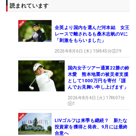
読まれています
全英より国内を選んだ河本結 女王
レースで離されるも桑木志帆のVに
「刺激をもらいました」
2026年8月6日 (木) 15時45分
19
国内女子ツアー通算22勝の鈴
木愛 熊本地震の被災者支援
として1000万円を寄付「謹
んでお見舞い申し上げます」
2026年8月4日 (火) 17時07分
1
LIVゴルフは来季も継続？ 新たな
投資家を獲得と発表、9月には最終
合意へ