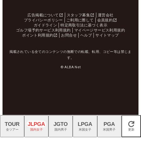
広告掲載について
スタッフ募集
運営会社
プライバシーポリシー
ご利用に際して
会員規約
ガイドライン
特定商取引法に基づく表示
ゴルフ場予約サービス利用規約
マイページサービス利用規約
ポイント利用規約
お問合せ
ヘルプ
サイトマップ
掲載されている全てのコンテンツの無断での転載、転用、コピー等は禁じま
す。
© ALBA Net
TOUR
JLPGA
JGTO
LPGA
PGA
閉じる
全ツアー
国内女子
国内男子
米国女子
米国男子
更新