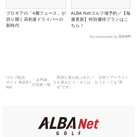
プロギアの「4層フェース」が
ALBA Netゴルフ場予約／【毎
切り開く高初速ドライバーの
週更新】特別優待プランはこ
新時代
ちら！
Recommended by
ゴルフ総合
笑顔と涙があふれた！ 日本ツアーラスト
「JLPGA」
サイト ALBA
を迎えたイ・ボミは「もうとっても“幸
の写真一覧
Net
せ”です」