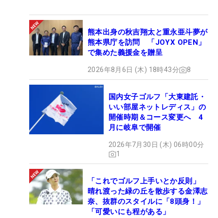
熊本出身の秋吉翔太と重永亜斗夢が
熊本県庁を訪問 「JOYX OPEN」
で集めた義援金を贈呈
2026年8月6日 (木) 18時43分
8
国内女子ゴルフ「大東建託・
いい部屋ネットレディス」の
開催時期＆コース変更へ 4
月に岐阜で開催
2026年7月30日 (木) 06時00分
1
「これでゴルフ上手いとか反則」
晴れ渡った緑の丘を散歩する金澤志
奈、抜群のスタイルに「8頭身！」
「可愛いにも程がある」