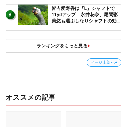
皆吉愛寿香は『L』シャフトで
6
11ydアップ 永井花奈、尾関彩
美悠も選ぶしなりシャフトの効果
【ツアープロたちの“飛ばしギ
ア”】
ランキングをもっと見る
ページ上部へ
オススメの記事