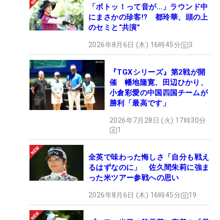
「ボトッ！って音が…」ラウンド中
にまさかの珍客!? 都玲華、頭の上
のセミと“共演”
2026年8月6日 (木) 16時45分
3
『TGXシリーズ』第2戦が開
催 幡地隆寛、田辺ひかり、
小倉彩愛の中国四国チームが
勝利「最高です」
2026年7月28日 (火) 17時30分
1
全英で味わった悔しさ「自分も戦え
るはずなのに」 佐久間朱莉に強ま
った米ツアー参戦への思い
2026年8月6日 (木) 16時45分
19