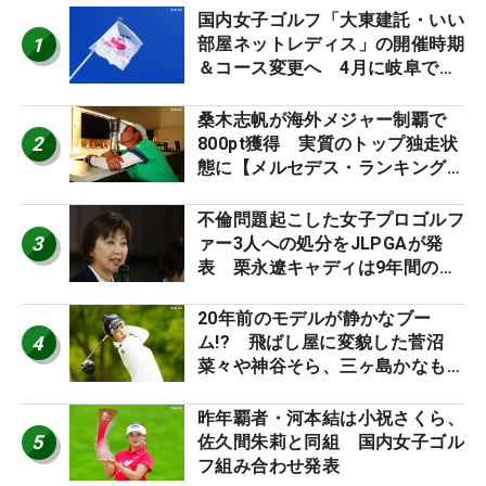
国内女子ゴルフ「大東建託・いい
1
部屋ネットレディス」の開催時期
＆コース変更へ 4月に岐阜で開
催
桑木志帆が海外メジャー制覇で
2
800pt獲得 実質のトップ独走状
態に【メルセデス・ランキング番
外編】
不倫問題起こした女子プロゴルフ
3
ァー3人への処分をJLPGAが発
表 栗永遼キャディは9年間の立
ち入り禁止
20年前のモデルが静かなブー
4
ム!? 飛ばし屋に変貌した菅沼
菜々や神谷そら、三ヶ島かなも使
う“名器”が人気な理由【ツアープ
ロたちの“飛ばしギア”】
昨年覇者・河本結は小祝さくら、
5
佐久間朱莉と同組 国内女子ゴル
フ組み合わせ発表