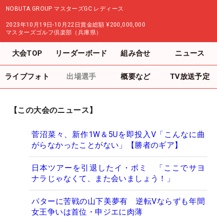
NOBUTA GROUP マスターズGC レディース
2023年10月19日-10月22日
賞金総額
¥200,000,000
マスターズゴルフ倶楽部（兵庫県）
大会TOP
リーダーボード
組み合せ
ニュース
ライブフォト
出場選手
概要など
TV放送予定
【この大会のニュース】
菅沼菜々、新作1W＆5Uを即投入V「こんなに曲
がらなかったことがない」【勝者のギア】
日本ツアーを引退したイ・ボミ 「ここでサヨ
ナラじゃなくて、また会いましょう！」
パターに苦戦の山下美夢有 逆転Vならずも年間
女王争いは首位・申ジエに肉薄