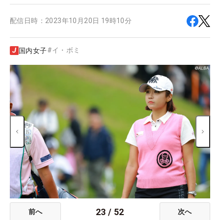
配信日時：
2023年10月20日 19時10分
#
イ・ボミ
国内女子
23
/
52
前へ
次へ