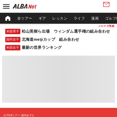
全ツアー
ギア
レッスン
ライフ
漫画
ゴルフ
メルマガ登録
松山英樹ら出場 ウィンダム選手権の組み合わせ
米国男子
北海道meijiカップ 組み合わせ
国内女子
最新の世界ランキング
米国女子
JLPGAツアー
国内女子