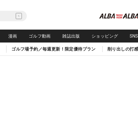
漫画
ゴルフ動画
雑誌出版
ショッピング
SN
ゴルフ場予約／毎週更新！限定優待プラン
削り出しの打