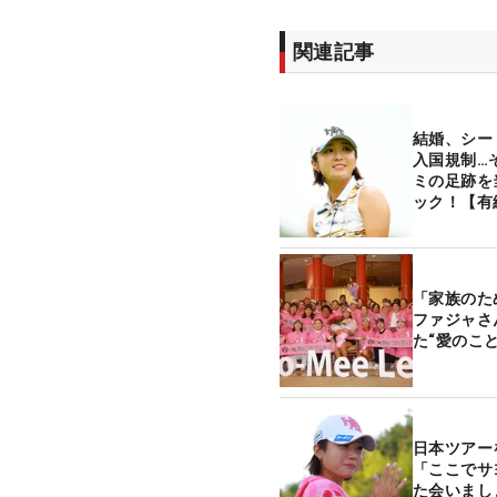
関連記事
結婚、シー
入国規制…
ミの足跡を
ック！【有
「家族のた
ファジャさ
た“愛のこと
日本ツア
「ここでサ
た会いま