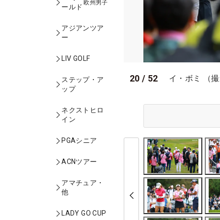
欧州男子
ールド
アジアンツア
ー
LIV GOLF
20
/
52
イ・ボミ （
ステップ・ア
ップ
ネクストヒロ
イン
PGAシニア
ACNツアー
アマチュア・
他
LADY GO CUP