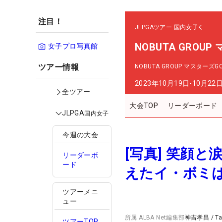
注目！
JLPGAツアー
国内女子
NOBUTA GROU
女子プロ写真館
ツアー情報
NOBUTA GROUP マスターズ
2023年10月19日-10月22
全ツアー
大会TOP
リーダーボード
JLPGA
国内女子
今週の大会
[写真] 笑顔
リーダーボ
ード
えたイ・ボミは
ツアーメニ
ュー
所属
ALBA Net編集部
神吉孝昌
/
T
ツアーTOP