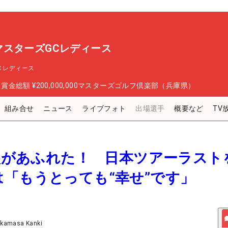
P マスターズGCレディース
GC レディース
日
賞金総額
¥200,000,000
マスターズゴルフ倶楽部（兵庫県）
組み合せ
ニュース
ライブフォト
出場選手
概要など
TV
と涙があふれた！ 日本ツアーラスト
「もうとっても“幸せ”です」
akamasa Kanki