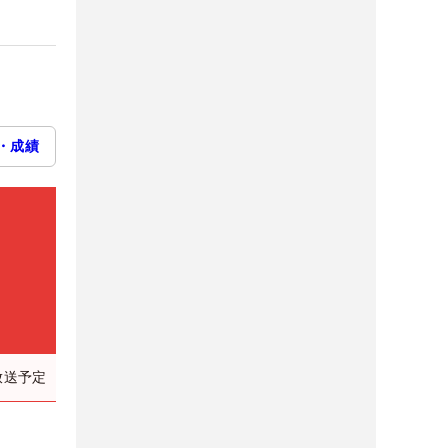
・成績
放送予定