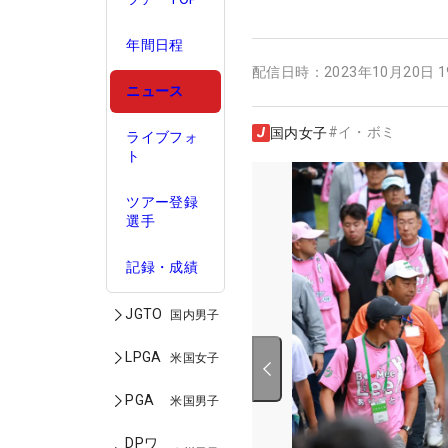
年間日程
配信日時：
2023年10月20日 
ニュース
#
イ・ボミ
国内女子
ライブフォ
ト
ツアー登録
選手
記録・成績
JGTO
国内男子
LPGA
米国女子
PGA
米国男子
DPワ