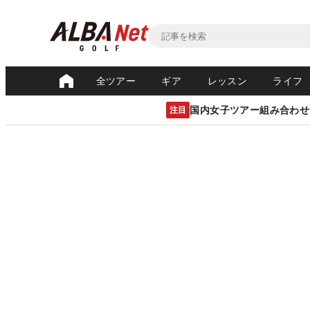
全ツアー
ギア
レッスン
ライフ
国内女子ツアー組み合わせ
注目