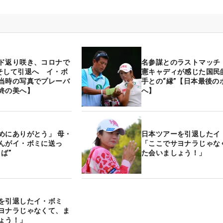
ド返り咲き、コロナで
名参謀とのラストマッチ
そして引退へ イ・ボ
憲キャディが感じた国民
当時の写真でプレーバ
手との“縁”【日本最後の
終の美へ】
へ】
めにありがとう」 母・
日本ツアーを引退した
んがイ・ボミに送っ
「ここでサヨナラじゃな
ば”
た会いましょう！」
ーを引退したイ・ボミ
ヨナラじゃなくて、ま
しょう！」