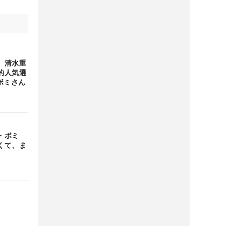
 清水重
的人気選
ボミさん
イ・ボミ
くて、ま