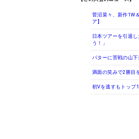
菅沼菜々、新作1W
ア】
日本ツアーを引退し
う！」
パターに苦戦の山下
満面の笑みで2勝目
初Vを逃すもトップ