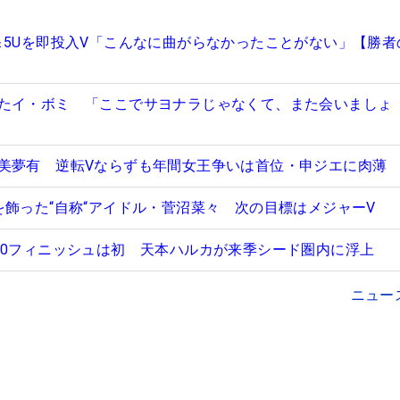
＆5Uを即投入V「こんなに曲がらなかったことがない」【勝者
たイ・ボミ 「ここでサヨナラじゃなくて、また会いましょ
美夢有 逆転Vならずも年間女王争いは首位・申ジエに肉薄
を飾った“自称“アイドル・菅沼菜々 次の目標はメジャーV
10フィニッシュは初 天本ハルカが来季シード圏内に浮上
ニュー