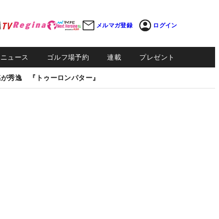
メルマガ登録
ログイン
Sニュース
ゴルフ場予約
連載
プレゼント
感が秀逸 『トゥーロンパター』