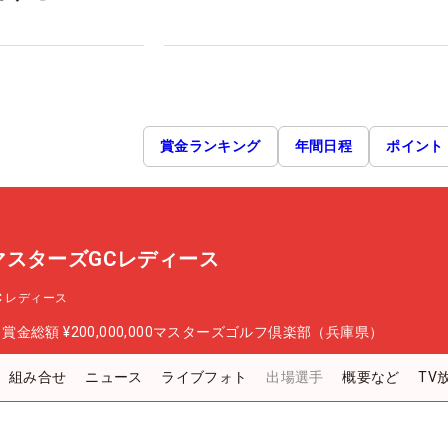
賞金ランキング
年間日程
ポイント
P マスターズGCレディース
GC レディース
日
賞金総額
¥200,000,000
マスターズゴルフ倶楽部（兵庫県）
組み合せ
ニュース
ライブフォト
出場選手
概要など
TV