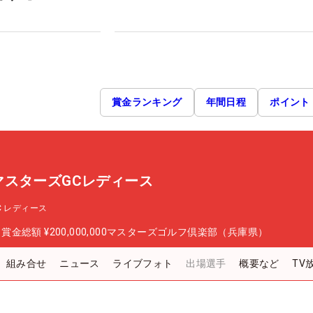
賞金ランキング
年間日程
ポイント
P マスターズGCレディース
GC レディース
日
賞金総額
¥200,000,000
マスターズゴルフ倶楽部（兵庫県）
組み合せ
ニュース
ライブフォト
出場選手
概要など
TV