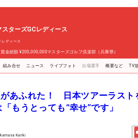
P マスターズGCレディース
GC レディース
日
賞金総額
¥200,000,000
マスターズゴルフ倶楽部（兵庫県）
組み合せ
ニュース
ライブフォト
出場選手
概要など
TV
と涙があふれた！ 日本ツアーラスト
「もうとっても“幸せ”です」
akamasa Kanki