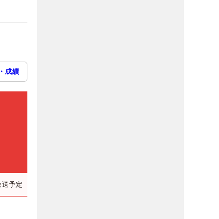
・成績
放送予定