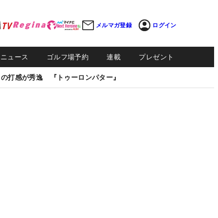
メルマガ登録
ログイン
Sニュース
ゴルフ場予約
連載
プレゼント
しの打感が秀逸 『トゥーロンパター』