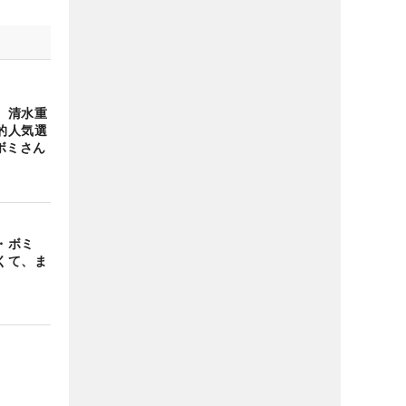
 清水重
的人気選
ボミさん
イ・ボミ
くて、ま