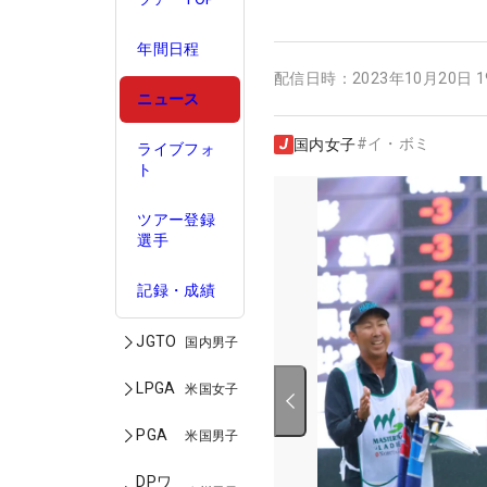
年間日程
配信日時：
2023年10月20日 
ニュース
#
イ・ボミ
国内女子
ライブフォ
ト
ツアー登録
選手
記録・成績
JGTO
国内男子
LPGA
米国女子
PGA
米国男子
DPワ