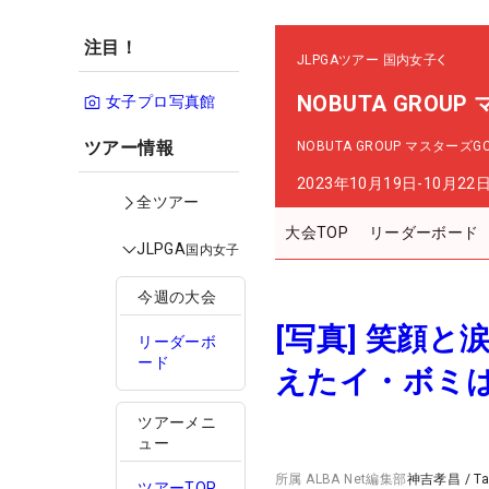
注目！
JLPGAツアー
国内女子
NOBUTA GROU
女子プロ写真館
ツアー情報
NOBUTA GROUP マスターズ
2023年10月19日-10月22
全ツアー
大会TOP
リーダーボード
JLPGA
国内女子
今週の大会
[写真] 笑顔
リーダーボ
ード
えたイ・ボミは
ツアーメニ
ュー
所属
ALBA Net編集部
神吉孝昌
/
T
ツアーTOP