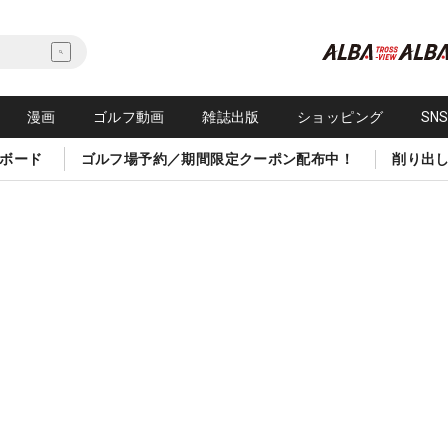
漫画
ゴルフ動画
雑誌出版
ショッピング
SN
ボード
ゴルフ場予約／期間限定クーポン配布中！
削り出