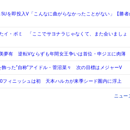
＆5Uを即投入V「こんなに曲がらなかったことがない」【勝者
たイ・ボミ 「ここでサヨナラじゃなくて、また会いましょ
美夢有 逆転Vならずも年間女王争いは首位・申ジエに肉薄
を飾った“自称“アイドル・菅沼菜々 次の目標はメジャーV
10フィニッシュは初 天本ハルカが来季シード圏内に浮上
ニュー