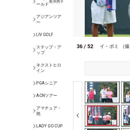
欧州男子
ールド
アジアンツア
ー
LIV GOLF
36
/
52
イ・ボミ （
ステップ・ア
ップ
ネクストヒロ
イン
PGAシニア
ACNツアー
アマチュア・
他
LADY GO CUP