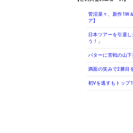
菅沼菜々、新作1W
ア】
日本ツアーを引退し
う！」
パターに苦戦の山下
満面の笑みで2勝目
初Vを逃すもトップ