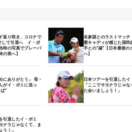
ド返り咲き、コロナで
名参謀とのラストマッチ
そして引退へ イ・ボ
憲キャディが感じた国民
当時の写真でプレーバ
手との“縁”【日本最後の
終の美へ】
へ】
めにありがとう」 母・
日本ツアーを引退した
んがイ・ボミに送っ
「ここでサヨナラじゃな
ば”
た会いましょう！」
ーを引退したイ・ボミ
ヨナラじゃなくて、ま
しょう！」