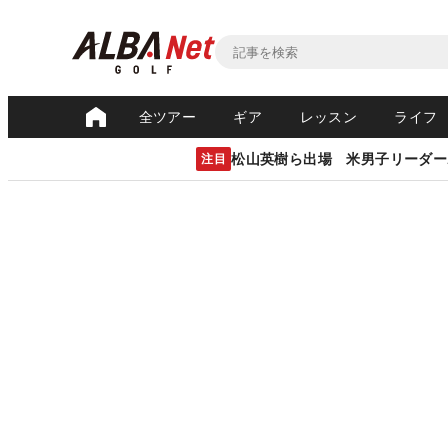
全ツアー
ギア
レッスン
ライフ
松山英樹ら出場 米男子リーダー
注目