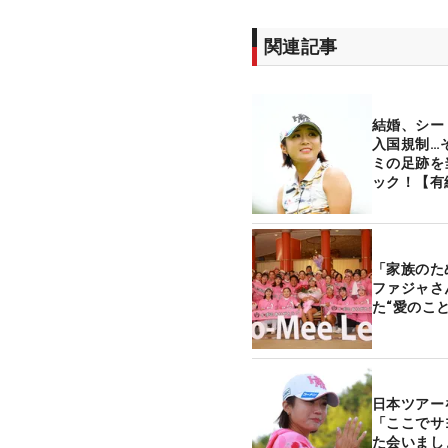
関連記事
結婚、シー
入国規制…
ミの足跡を
ック！【有
「家族のた
ファジャさ
た“愛のこと
日本ツア
「ここでサ
た会いま