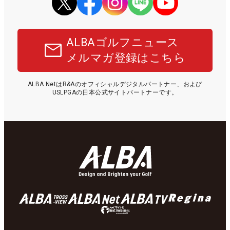
ALBAゴルフニュース
メルマガ登録はこちら
ALBA NetはR&Aのオフィシャルデジタルパートナー、および
USLPGAの日本公式サイトパートナーです。