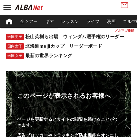
全ツアー
ギア
レッスン
ライフ
漫画
ゴルフ
メルマガ登録
松山英樹ら出場 ウィンダム選手権のリーダーボード
米国男子
北海道meijiカップ リーダーボード
国内女子
最新の世界ランキング
米国女子
このページが表示されるお客様へ
ページを更新するとサイトの閲覧を続けることがで
きます。
広告ブロッカーやトラッキング防止機能をオンにし