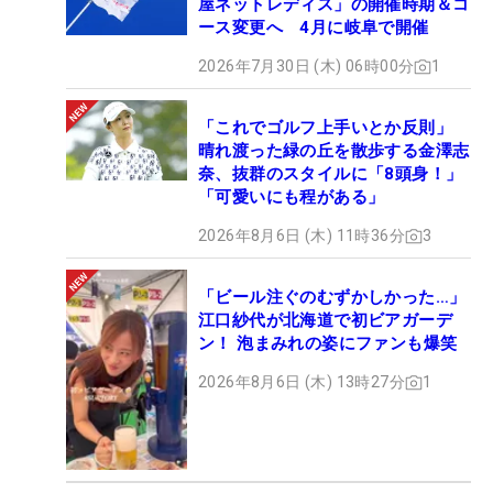
屋ネットレディス」の開催時期＆コ
ース変更へ 4月に岐阜で開催
2026年7月30日 (木) 06時00分
1
「これでゴルフ上手いとか反則」
晴れ渡った緑の丘を散歩する金澤志
奈、抜群のスタイルに「8頭身！」
「可愛いにも程がある」
2026年8月6日 (木) 11時36分
3
「ビール注ぐのむずかしかった…」
江口紗代が北海道で初ビアガーデ
ン！ 泡まみれの姿にファンも爆笑
2026年8月6日 (木) 13時27分
1