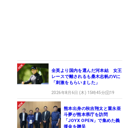
全英より国内を選んだ河本結 女王
レースで離されるも桑木志帆のVに
「刺激をもらいました」
2026年8月6日 (木) 15時45分
19
熊本出身の秋吉翔太と重永亜
斗夢が熊本県庁を訪問
「JOYX OPEN」で集めた義
援金を贈呈