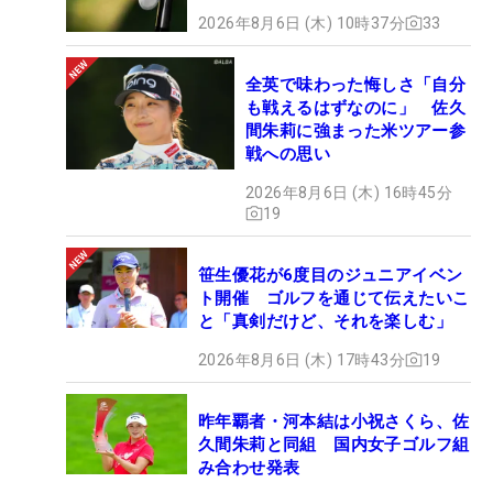
2026年8月6日 (木) 10時37分
33
全英で味わった悔しさ「自分
も戦えるはずなのに」 佐久
間朱莉に強まった米ツアー参
戦への思い
2026年8月6日 (木) 16時45分
19
笹生優花が6度目のジュニアイベン
ト開催 ゴルフを通じて伝えたいこ
と「真剣だけど、それを楽しむ」
2026年8月6日 (木) 17時43分
19
昨年覇者・河本結は小祝さくら、佐
久間朱莉と同組 国内女子ゴルフ組
み合わせ発表