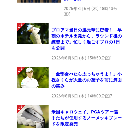
2026年8月6日 (木) 18時43分
8
プロアマ当日の脇元華に密着！「早
朝のホテル出発から、ラウンド後の
練習まで」忙しく過ごすプロの1日
を公開
2026年8月6日 (木) 15時50分
1
「全部食べたら太っちゃうよ！」小
祝さくらが大量のお菓子を前に満面
の笑み
2026年8月6日 (木) 14時09分
7
米国キャロウェイ、PGAツアー選
手たちが使用するノーメッキブレー
ドを限定発売