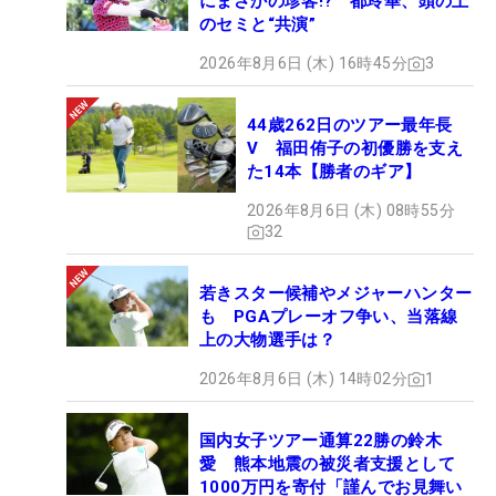
にまさかの珍客!? 都玲華、頭の上
のセミと“共演”
2026年8月6日 (木) 16時45分
3
44歳262日のツアー最年長
V 福田侑子の初優勝を支え
た14本【勝者のギア】
2026年8月6日 (木) 08時55分
32
若きスター候補やメジャーハンター
も PGAプレーオフ争い、当落線
上の大物選手は？
2026年8月6日 (木) 14時02分
1
国内女子ツアー通算22勝の鈴木
愛 熊本地震の被災者支援として
1000万円を寄付「謹んでお見舞い