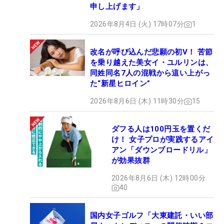
申し上げます」
2026年8月4日 (火) 17時07分
1
改名が呼び込んだ悲願の初V！ 苦節
を乗り越えた美女イ・ユルリンは、
同姓同名7人の混戦から這い上がっ
た“新星ヒロイン”
2026年8月6日 (木) 11時30分
15
ダフる人は100円玉を置くだ
け！ 女子プロが実践するアイ
アン「ダウンブロードリル」
が効果抜群
2026年8月6日 (木) 12時00分
40
国内女子ゴルフ「大東建託・いい部