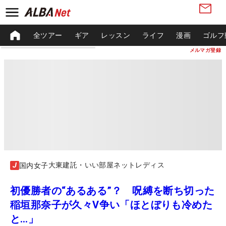
全ツアー
ギア
レッスン
ライフ
漫画
ゴルフ
メルマガ登録
大東建託・いい部屋ネットレディス
国内女子
初優勝者の“あるある”？ 呪縛を断ち切った
稲垣那奈子が久々V争い「ほとぼりも冷めた
と…」