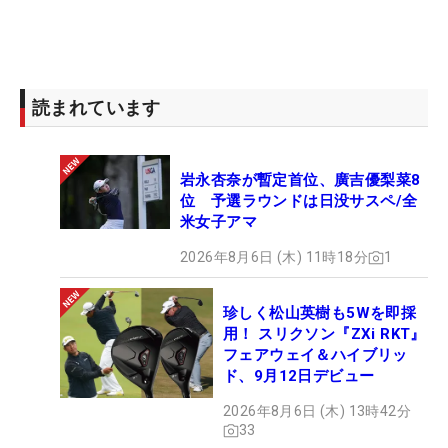
読まれています
岩永杏奈が暫定首位、廣吉優梨菜8
位 予選ラウンドは日没サスペ/全
米女子アマ
2026年8月6日 (木) 11時18分
1
珍しく松山英樹も5Wを即採
用！ スリクソン『ZXi RKT』
フェアウェイ＆ハイブリッ
ド、9月12日デビュー
2026年8月6日 (木) 13時42分
33