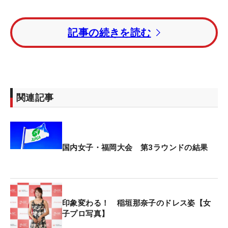
「ショットはだいぶ曲がってしまったけど、アプロ
記事の続きを読む
ーチで頑張って、パットも入ってくれました」
4メートルを沈めた4番から3連続バーディを奪い、
最終18番パー4は残り105ヤードの2打目をピン右手
前1.5メートルにつけて、2連続バーディ締め。フェ
関連記事
アウェイキープ率は42.9％（6/14）と精度を欠いた
ティショットは小技でカバー。ムービングデーに2
勝目が狙える位置までしっかり追い上げてきた。
国内女子・福岡大会 第3ラウンドの結果
この約2カ月は、人知れず悩んできた。涙の初Vを挙
げた翌週から3週連続で予選落ち。「アース・モン
ダミンカップ」では47位に入ったが、そこから2週
連続で決勝進出を逃し、前週も50位と奮わなかっ
印象変わる！ 稲垣那奈子のドレス姿【女
た。
子プロ写真】