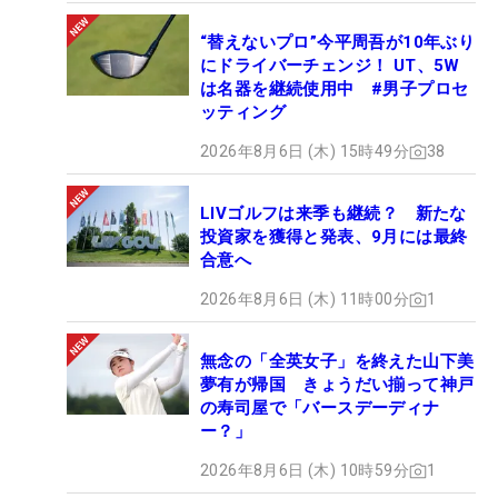
“替えないプロ”今平周吾が10年ぶり
にドライバーチェンジ！ UT、5W
は名器を継続使用中 #男子プロセ
ッティング
2026年8月6日 (木) 15時49分
38
LIVゴルフは来季も継続？ 新たな
投資家を獲得と発表、9月には最終
合意へ
2026年8月6日 (木) 11時00分
1
無念の「全英女子」を終えた山下美
夢有が帰国 きょうだい揃って神戸
の寿司屋で「バースデーディナ
ー？」
2026年8月6日 (木) 10時59分
1