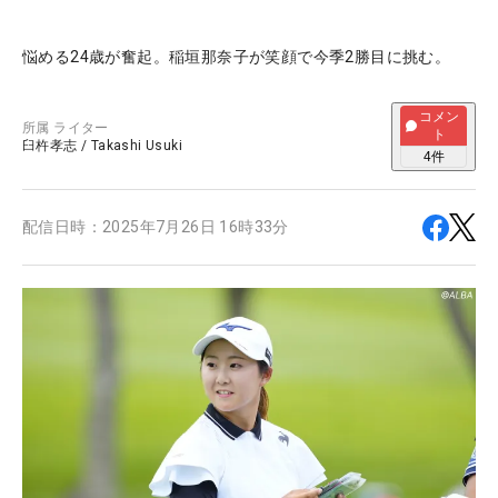
悩める24歳が奮起。稲垣那奈子が笑顔で今季2勝目に挑む。
コメン
所属
ライター
ト
臼杵孝志
/
Takashi Usuki
4
件
配信日時：
2025年7月26日 16時33分