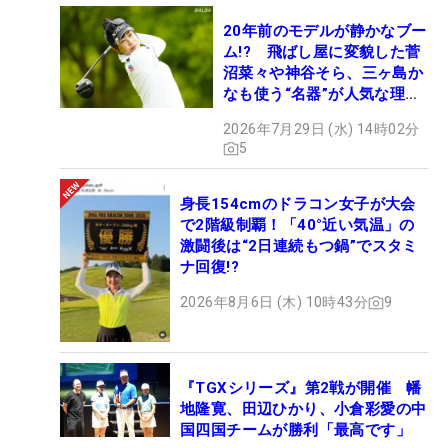
20年前のモデルが静かなブー
ム!? 飛ばし屋に変貌した菅
沼菜々や神谷そら、三ヶ島か
なも使う“名器”が人気な理由
【ツアープロたちの“飛ばし
2026年7月29日 (水) 14時02分
ギア”】
5
身長154cmのドラコン女子が大会
で2階級制覇！「40°近い気温」の
激闘後は“2日連続もつ鍋”でスタミ
ナ回復!?
2026年8月6日 (木) 10時43分
9
『TGXシリーズ』第2戦が開催 幡
地隆寛、田辺ひかり、小倉彩愛の中
国四国チームが勝利「最高です」