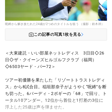
呪縛から解き放たれた24歳が2つめのタイトルを狙う （撮影：鈴木祥）
この記事の写真
1
枚を見る
＜大東建託・いい部屋ネットレディス 3日目◇26
日◇ザ・クイーンズヒルゴルフクラブ（福岡）
◇6503ヤード・パー72＞
ツアー初優勝を果たした「リゾートトラストレディ
ス」から8試合目。稲垣那奈子がようやく“呪縛”を断
ち切った。6バーディ・2ボギーの「68」で回り、ト
ータル10アンダー。12位から首位と1打差の3位に
浮上した25歳は声を弾ませた。