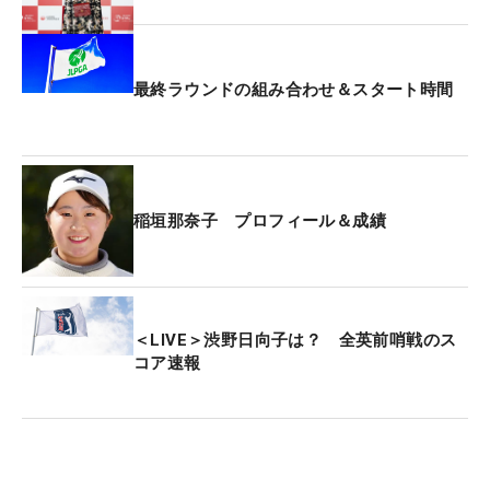
「いろいろと考えてしまって…。優勝してからは予
選通過を目標にしていました。なんか守りに入った
というか、『優勝したんだから、予選は通らないと
最終ラウンドの組み合わせ＆スタート時間
いけない』とか、自分で勝手にそんな感じになって
いました」
初優勝者の多くが経験する“あるある”だが、これに
稲垣那奈子 プロフィール＆成績
稲垣も縛られた。「下手なプレーは見せられない」
「予選は通って当たり前」…。本来の思い切りの良
さはなくなり、笑顔も消えた。「これじゃダメ。気
にしているのは自分だけ。初心に帰ろう」と、奮起
＜LIVE＞渋野日向子は？ 全英前哨戦のス
して臨んだこの福岡大会でV字回復。「もう、ほと
コア速報
ぼりも冷めたと思うので」とジョークを飛ばす余裕
も生まれた。
最終日は首位を1打差で追いかける。初優勝のとき