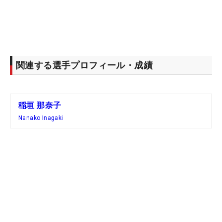
は3人の首位タイから最終日を出て、「73」とスコ
アを落としながらも我慢比べを制した。「あす、ど
うなるかな。伸ばし合いについていけないイメージ
があるけど、パー5とかで伸ばしていきたい」。大
混戦のV争い。呪縛から解き放たれた今週は、初Vの
関連する選手プロフィール・成績
経験が大きな武器となるはずだ。（文・臼杵孝志）
稲垣 那奈子
Nanako Inagaki