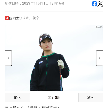
配信日時：
2023年11月11日 18時16分
#
永井花奈
国内女子
2
/
35
前へ
次へ
三ヶ島かな （撮影：福田文平）