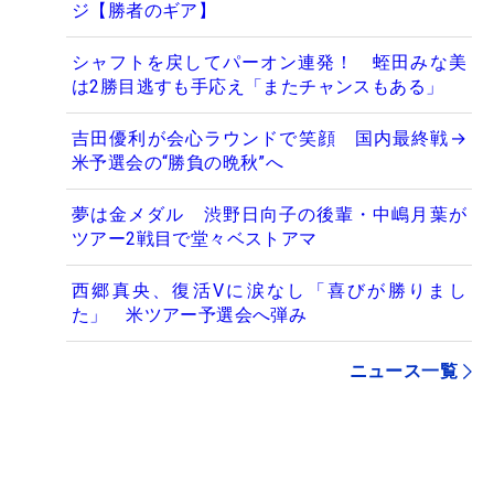
ジ【勝者のギア】
シャフトを戻してパーオン連発！ 蛭田みな美
は2勝目逃すも手応え「またチャンスもある」
吉田優利が会心ラウンドで笑顔 国内最終戦→
米予選会の“勝負の晩秋”へ
夢は金メダル 渋野日向子の後輩・中嶋月葉が
ツアー2戦目で堂々ベストアマ
西郷真央、復活Vに涙なし「喜びが勝りまし
た」 米ツアー予選会へ弾み
ニュース一覧