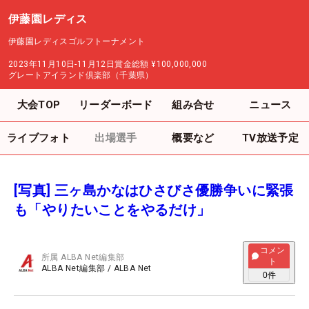
伊藤園レディス
伊藤園レディスゴルフトーナメント
2023年11月10日-11月12日
賞金総額
¥100,000,000
グレートアイランド倶楽部（千葉県）
大会TOP
リーダーボード
組み合せ
ニュース
ライブフォト
出場選手
概要など
TV放送予定
[写真] 三ヶ島かなはひさびさ優勝争いに緊張
も「やりたいことをやるだけ」
コメン
所属
ALBA Net編集部
ト
ALBA Net編集部
/
ALBA Net
0
件