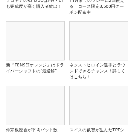
プロギアのRS DUOはFW・UT
11月までのプレーに2回使え
も完成度が高く購入者続出！
る！コース限定3,500円クー
ポン配布中！
新『TENSEIオレンジ』はドラ
ネクストヒロイン選手とラウ
イバーシャフトの“最適解”
ンドできるチャンス！詳しく
はこちら！
仲宗根澄香が平均パット数
スイスの叡智が生んだTPTシ