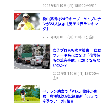
2026年8月10日 (月) 18時00分
11
松山英樹は24位キープ M・ブレナ
ンが23人抜き【男子世界ランキン
グ】
2026年8月10日 (月) 11時51分
1
女子プロも相次ぎ被害！ 自動
ブレーキ時代になぜ「信号待
ちの追突事故」は無くならな
いのか？
2026年8月10日 (月) 12時00分
1
ベテラン助言で『V1X』復帰が奏
功 鳥海颯汰が記録更新「63」で
今季ツアー外3勝目