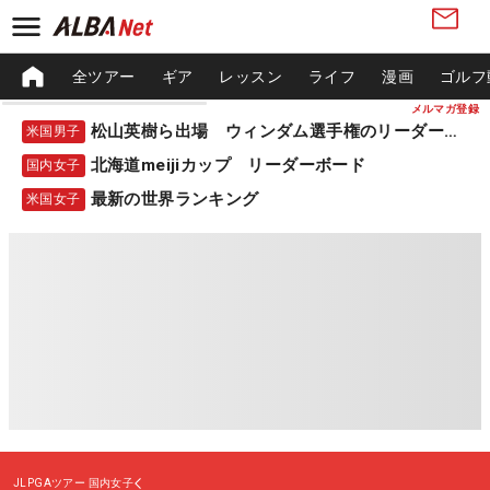
全ツアー
ギア
レッスン
ライフ
漫画
ゴルフ
メルマガ登録
松山英樹ら出場 ウィンダム選手権のリーダーボード
米国男子
北海道meijiカップ リーダーボード
国内女子
最新の世界ランキング
米国女子
JLPGAツアー
国内女子