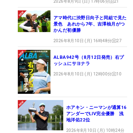
2026年8月9日 (日) 17時06分
21
アマ時代に渋野日向子と同組で見た
景色 あれから7年、吉澤柚月がつ
かんだ初優勝
2026年8月10日 (月) 16時48分
27
ALBA942号（8月12日発売）右プ
ッシュにサヨナラ
2026年8月10日 (月) 12時00分
10
ホアキン・ニーマンが通算16
アンダーでLIV完全優勝 浅
地洋佑22位
2026年8月10日 (月) 10時24分