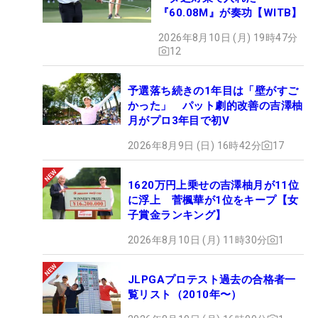
『60.08M』が奏功【WITB】
2026年8月10日 (月) 19時47分
12
予選落ち続きの1年目は「壁がすご
かった」 パット劇的改善の吉澤柚
月がプロ3年目で初V
2026年8月9日 (日) 16時42分
17
1620万円上乗せの吉澤柚月が11位
に浮上 菅楓華が1位をキープ【女
子賞金ランキング】
2026年8月10日 (月) 11時30分
1
JLPGAプロテスト過去の合格者一
覧リスト（2010年〜）