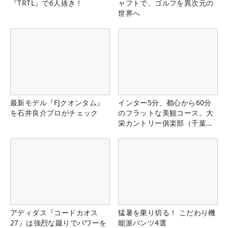
『TRTL』で6人抜き！
ャフトで、ゴルフを異次元の
世界へ
最新モデル『FJクオンタム』
インター5分、都心から60分
を石井良介プロがチェック
のフラットな美観コース。大
栄カントリー俱楽部（千葉
県）
アディダス『コードカオス
猛暑を乗り切る！ こだわり機
27』は強烈な蹴りでパワーを
能派パンツ4選