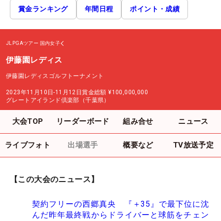
賞金ランキング
年間日程
ポイント・成績
JLPGAツアー
国内女子
伊藤園レディス
伊藤園レディスゴルフトーナメント
2023年11月10日-11月12日
賞金総額
¥100,000,000
グレートアイランド倶楽部（千葉県）
大会TOP
リーダーボード
組み合せ
ニュース
ライブフォト
出場選手
概要など
TV放送予定
【この大会のニュース】
契約フリーの西郷真央 『＋35』で最下位に沈
んだ昨年最終戦からドライバーと球筋をチェン