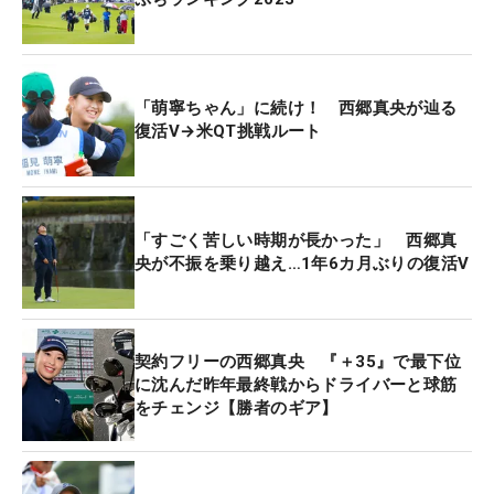
「萌寧ちゃん」に続け！ 西郷真央が辿る
復活V→米QT挑戦ルート
「すごく苦しい時期が長かった」 西郷真
央が不振を乗り越え…1年6カ月ぶりの復活V
契約フリーの西郷真央 『＋35』で最下位
に沈んだ昨年最終戦からドライバーと球筋
をチェンジ【勝者のギア】