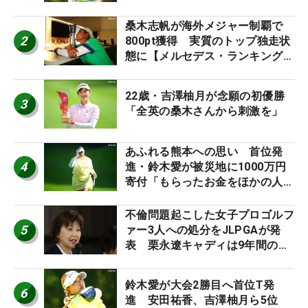
桑木志帆が海外メジャー制覇で
2
800pt獲得 実質のトップ独走状
態に【メルセデス・ランキング番
外編】
22歳・吉澤柚月が念願の初優勝
3
「全英の桑木さんから刺激を」
あふれる熊本への思い 首位発
4
進・鈴木愛が被災地に1000万円
寄付「もらったお金をほかの人
に」
不倫問題起こした女子プロゴルフ
5
ァー3人への処分をJLPGAが発
表 栗永遼キャディは9年間の立
ち入り禁止
鈴木愛が大会2勝目へ首位T発
6
進 安田祐香、吉澤柚月ら5位