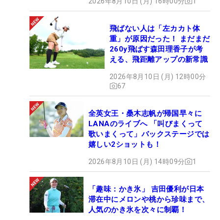
2026年8月10日 (月) 16時00分
1
飛ばない人は「左カカト体
重」が原因だった！ まだまだ
260y飛ばす森田理香子が考
える、飛距離アップの新常識
2026年8月10日 (月) 12時00分
67
全英女王・桑木志帆が帰国早々に
LANAのライブへ 「叫びまくって
歌いまくって」バックステージでは
嬉しい2ショットも！
2026年8月10日 (月) 14時09分
1
「趣味：かき氷」 吉田優利が日本
滞在中にメロンや桃から珍味まで、
人気のかき氷を次々に制覇！