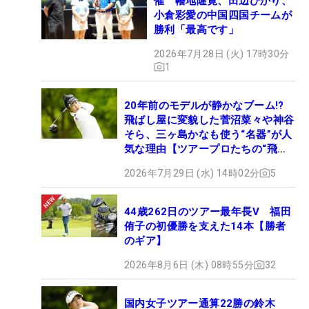
催 幡地隆寛、田辺ひかり、
小倉彩愛の中国四国チームが
勝利「最高です」
2026年7月28日 (火) 17時30分
1
20年前のモデルが静かなブーム!?
飛ばし屋に変貌した菅沼菜々や神谷
そら、三ヶ島かなも使う“名器”が人
気な理由【ツアープロたちの“飛ば
しギア”】
2026年7月29日 (水) 14時02分
5
44歳262日のツアー最年長V 福田
侑子の初優勝を支えた14本【勝者
のギア】
2026年8月6日 (木) 08時55分
32
国内女子ツアー通算22勝の鈴木