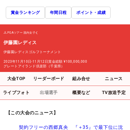
賞金ランキング
年間日程
ポイント・成績
JLPGAツアー
国内女子
伊藤園レディス
伊藤園レディスゴルフトーナメント
2023年11月10日-11月12日
賞金総額
¥100,000,000
グレートアイランド倶楽部（千葉県）
大会TOP
リーダーボード
組み合せ
ニュース
ライブフォト
出場選手
概要など
TV放送予定
【この大会のニュース】
契約フリーの西郷真央 『＋35』で最下位に沈