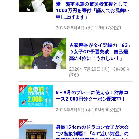
愛 熊本地震の被災者支援として
1000万円を寄付「謹んでお見舞い
申し上げます」
2026年8月4日 (火) 17時07分
1
古家翔香がタイ記録の「63」
→女子OP予選突破 自己最
高の4位に「うれしい！」
2026年7月28日 (火) 10時00分
60
8－9月のプレーに使える！対象コ
ース2,000円分クーポン配布中！
2026年8月6日 (木) 06時00分
1
身長154cmのドラコン女子が大会
で2階級制覇！「40°近い気温」の