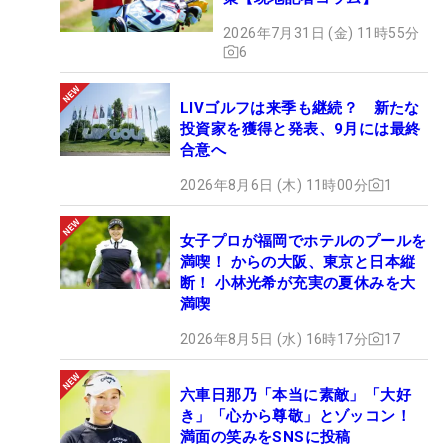
2026年7月31日 (金) 11時55分
6
LIVゴルフは来季も継続？ 新たな
投資家を獲得と発表、9月には最終
合意へ
2026年8月6日 (木) 11時00分
1
女子プロが福岡でホテルのプールを
満喫！ からの大阪、東京と日本縦
断！ 小林光希が充実の夏休みを大
満喫
2026年8月5日 (水) 16時17分
17
六車日那乃「本当に素敵」「大好
き」「心から尊敬」とゾッコン！
満面の笑みをSNSに投稿