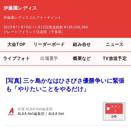
伊藤園レディス
伊藤園レディスゴルフトーナメント
2023年11月10日-11月12日
賞金総額
¥100,000,000
グレートアイランド倶楽部（千葉県）
大会TOP
リーダーボード
組み合せ
ニュース
ライブフォト
出場選手
概要など
TV放送予定
[写真] 三ヶ島かなはひさびさ優勝争いに緊張
も「やりたいことをやるだけ」
コメン
所属
ALBA Net編集部
ト
ALBA Net編集部
/
ALBA Net
0
件