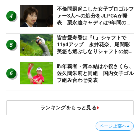
う“名器”が人気な理由【ツアープ
ロたちの“飛ばしギア”】
不倫問題起こした女子プロゴルフ
4
ァー3人への処分をJLPGAが発
表 栗永遼キャディは9年間の立
ち入り禁止
皆吉愛寿香は『L』シャフトで
5
11ydアップ 永井花奈、尾関彩
美悠も選ぶしなりシャフトの効果
【ツアープロたちの“飛ばしギ
ア”】
昨年覇者・河本結は小祝さくら、
6
佐久間朱莉と同組 国内女子ゴル
フ組み合わせ発表
ランキングをもっと見る
ページ上部へ