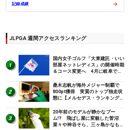
→
記録成績
JLPGA 週間アクセスランキング
国内女子ゴルフ「大東建託・いい
1
部屋ネットレディス」の開催時期
＆コース変更へ 4月に岐阜で開
催
桑木志帆が海外メジャー制覇で
2
800pt獲得 実質のトップ独走状
態に【メルセデス・ランキング番
外編】
20年前のモデルが静かなブー
3
ム!? 飛ばし屋に変貌した菅沼
菜々や神谷そら、三ヶ島かなも使