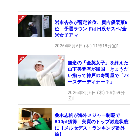
岩永杏奈が暫定首位、廣吉優梨菜8
位 予選ラウンドは日没サスペ/全
米女子アマ
2026年8月6日 (木) 11時18分
1
無念の「全英女子」を終えた
山下美夢有が帰国 きょうだ
い揃って神戸の寿司屋で「バ
ースデーディナー？」
2026年8月6日 (木) 10時59分
1
桑木志帆が海外メジャー制覇で
800pt獲得 実質のトップ独走状態
に【メルセデス・ランキング番外
編】