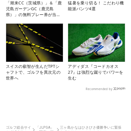
「潮来CC（茨城県）」＆「鹿
猛暑を乗り切る！ こだわり機
児島ガーデンGC（鹿児島
能派パンツ4選
県）」の無料プレー券が当た
る！！
スイスの叡智が生んだTPTシ
アディダス『コードカオス
ャフトで、ゴルフを異次元の
27』は強烈な蹴りでパワーを
世界へ
生む
Recommended by
ゴルフ総合サイ
「JLPGA」
三ヶ島かなはひさびさ優勝争いに緊張