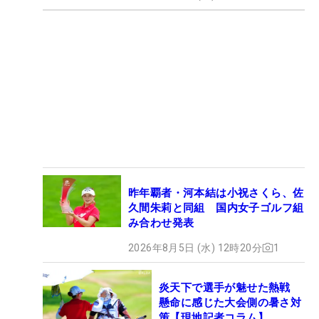
昨年覇者・河本結は小祝さくら、佐
久間朱莉と同組 国内女子ゴルフ組
み合わせ発表
2026年8月5日 (水) 12時20分
1
炎天下で選手が魅せた熱戦
懸命に感じた大会側の暑さ対
策【現地記者コラム】