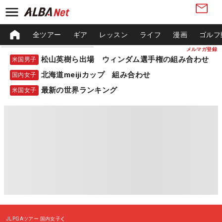
全ツアー
ギア
レッスン
ライフ
漫画
ゴルフ
メルマガ登録
松山英樹ら出場 ウィンダム選手権の組み合わせ
米国男子
北海道meijiカップ 組み合わせ
国内女子
最新の世界ランキング
米国女子
JLPGAツアー
国内女子