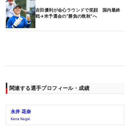
吉田優利が会心ラウンドで笑顔 国内最終
戦→米予選会の“勝負の晩秋”へ
関連する選手プロフィール・成績
永井 花奈
Kana Nagai