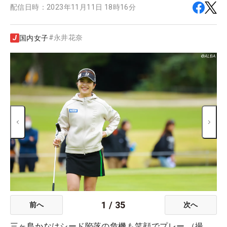
配信日時：
2023年11月11日 18時16分
#
永井花奈
国内女子
1
/
35
前へ
次へ
三ヶ島かなはシード陥落の危機も笑顔でプレー （撮