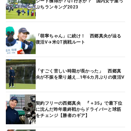
シード獲得か？QT行きか？ 国内女子崖っ
ぷちランキング2023
「萌寧ちゃん」に続け！ 西郷真央が辿る
復活V→米QT挑戦ルート
「すごく苦しい時期が長かった」 西郷真
央が不振を乗り越え…1年6カ月ぶりの復活V
契約フリーの西郷真央 『＋35』で最下位
に沈んだ昨年最終戦からドライバーと球筋
をチェンジ【勝者のギア】