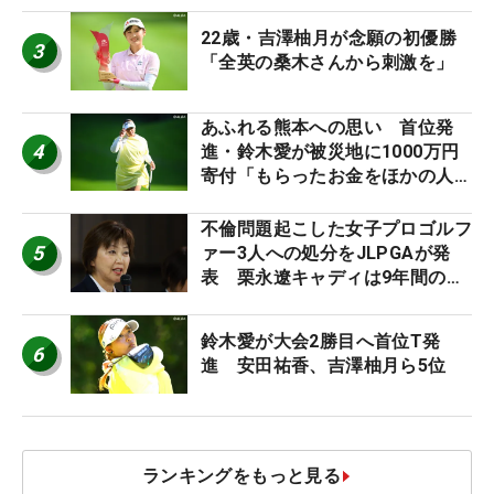
22歳・吉澤柚月が念願の初優勝
3
「全英の桑木さんから刺激を」
あふれる熊本への思い 首位発
4
進・鈴木愛が被災地に1000万円
寄付「もらったお金をほかの人
に」
不倫問題起こした女子プロゴルフ
5
ァー3人への処分をJLPGAが発
表 栗永遼キャディは9年間の立
ち入り禁止
鈴木愛が大会2勝目へ首位T発
6
進 安田祐香、吉澤柚月ら5位
ランキングをもっと見る