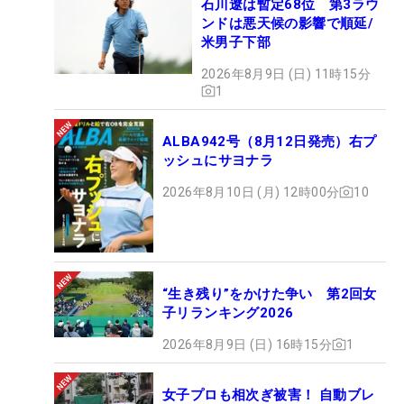
石川遼は暫定68位 第3ラウ
ンドは悪天候の影響で順延/
米男子下部
2026年8月9日 (日) 11時15分
1
ALBA942号（8月12日発売）右プ
ッシュにサヨナラ
2026年8月10日 (月) 12時00分
10
“生き残り”をかけた争い 第2回女
子リランキング2026
2026年8月9日 (日) 16時15分
1
女子プロも相次ぎ被害！ 自動ブレ