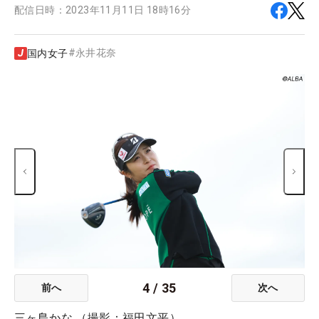
配信日時：
2023年11月11日 18時16分
#
永井花奈
国内女子
4
/
35
前へ
次へ
三ヶ島かな （撮影：福田文平）