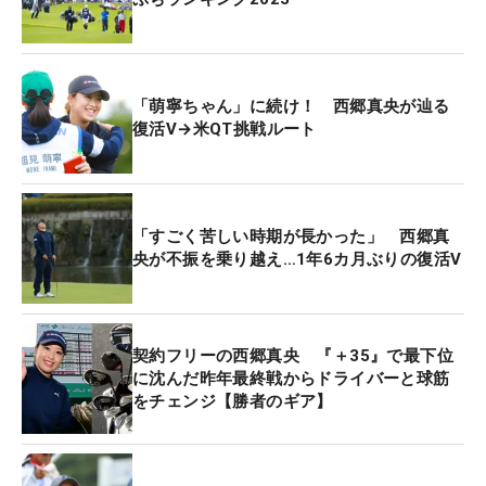
「萌寧ちゃん」に続け！ 西郷真央が辿る
復活V→米QT挑戦ルート
「すごく苦しい時期が長かった」 西郷真
央が不振を乗り越え…1年6カ月ぶりの復活V
契約フリーの西郷真央 『＋35』で最下位
に沈んだ昨年最終戦からドライバーと球筋
をチェンジ【勝者のギア】