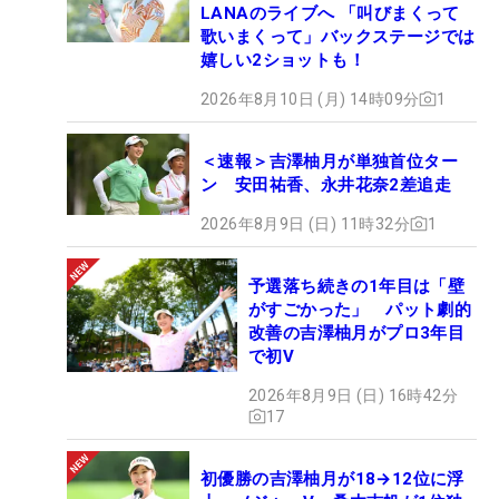
LANAのライブへ 「叫びまくって
歌いまくって」バックステージでは
嬉しい2ショットも！
2026年8月10日 (月) 14時09分
1
＜速報＞吉澤柚月が単独首位ター
ン 安田祐香、永井花奈2差追走
2026年8月9日 (日) 11時32分
1
予選落ち続きの1年目は「壁
がすごかった」 パット劇的
改善の吉澤柚月がプロ3年目
で初V
2026年8月9日 (日) 16時42分
17
初優勝の吉澤柚月が18→12位に浮