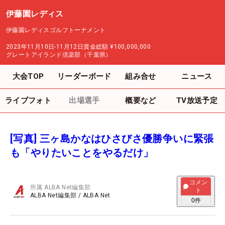
伊藤園レディス
伊藤園レディスゴルフトーナメント
2023年11月10日-11月12日
賞金総額
¥100,000,000
グレートアイランド倶楽部（千葉県）
大会TOP
リーダーボード
組み合せ
ニュース
ライブフォト
出場選手
概要など
TV放送予定
[写真] 三ヶ島かなはひさびさ優勝争いに緊張
も「やりたいことをやるだけ」
コメン
所属
ALBA Net編集部
ト
ALBA Net編集部
/
ALBA Net
0
件