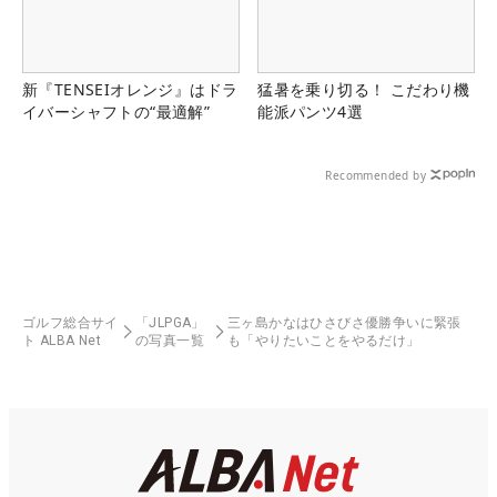
新『TENSEIオレンジ』はドラ
猛暑を乗り切る！ こだわり機
イバーシャフトの“最適解”
能派パンツ4選
Recommended by
ゴルフ総合サイ
「JLPGA」
三ヶ島かなはひさびさ優勝争いに緊張
ト ALBA Net
の写真一覧
も「やりたいことをやるだけ」