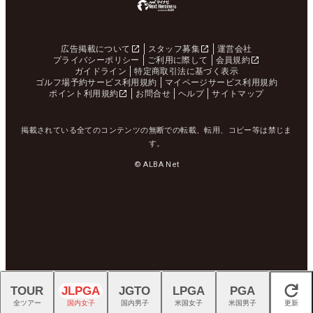
広告掲載について
スタッフ募集
運営会社
プライバシーポリシー
ご利用に際して
会員規約
ガイドライン
特定商取引法に基づく表示
ゴルフ場予約サービス利用規約
マイページサービス利用規約
ポイント利用規約
お問合せ
ヘルプ
サイトマップ
掲載されている全てのコンテンツの無断での転載、転用、コピー等は禁じま
す。
© ALBA Net
TOUR
JLPGA
JGTO
LPGA
PGA
閉じる
全ツアー
国内女子
国内男子
米国女子
米国男子
更新