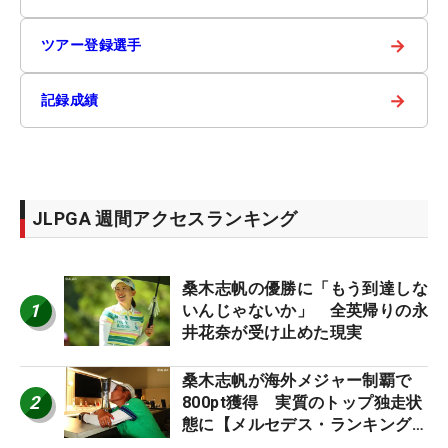
→
ツアー登録選手
→
記録成績
JLPGA 週間アクセスランキング
桑木志帆の優勝に「もう到達しな
1
いんじゃないか」 全英帰りの永
井花奈が受け止めた現実
桑木志帆が海外メジャー制覇で
2
800pt獲得 実質のトップ独走状
態に【メルセデス・ランキング番
外編】