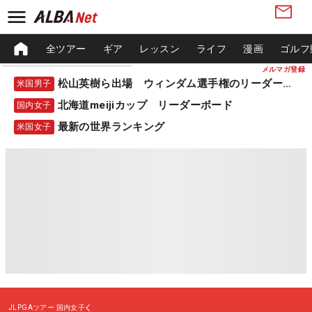
全ツアー
ギア
レッスン
ライフ
漫画
ゴルフ
メルマガ登録
松山英樹ら出場 ウィンダム選手権のリーダーボード
米国男子
北海道meijiカップ リーダーボード
国内女子
最新の世界ランキング
米国女子
JLPGAツアー
国内女子