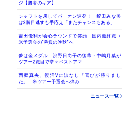
ジ【勝者のギア】
シャフトを戻してパーオン連発！ 蛭田みな美
は2勝目逃すも手応え「またチャンスもある」
吉田優利が会心ラウンドで笑顔 国内最終戦→
米予選会の“勝負の晩秋”へ
夢は金メダル 渋野日向子の後輩・中嶋月葉が
ツアー2戦目で堂々ベストアマ
西郷真央、復活Vに涙なし「喜びが勝りまし
た」 米ツアー予選会へ弾み
ニュース一覧