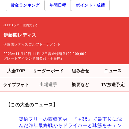
賞金ランキング
年間日程
ポイント・成績
JLPGAツアー
国内女子
伊藤園レディス
伊藤園レディスゴルフトーナメント
2023年11月10日-11月12日
賞金総額
¥100,000,000
グレートアイランド倶楽部（千葉県）
大会TOP
リーダーボード
組み合せ
ニュース
ライブフォト
出場選手
概要など
TV放送予定
【この大会のニュース】
契約フリーの西郷真央 『＋35』で最下位に沈
んだ昨年最終戦からドライバーと球筋をチェン