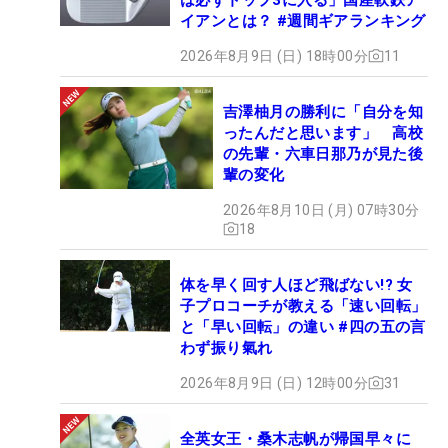
イアンとは？ #週間ギアランキング
2026年8月9日 (日) 18時00分
11
吉澤柚月の勝利に「自分を知
ったんだと思います」 高校
の先輩・六車日那乃が見た後
輩の変化
2026年8月10日 (月) 07時30分
18
体を早く回す人ほど飛ばない!? 女
子プロコーチが教える「速い回転」
と「早い回転」の違い #四の五の言
わず振り氣れ
2026年8月9日 (日) 12時00分
31
全英女王・桑木志帆が帰国早々に