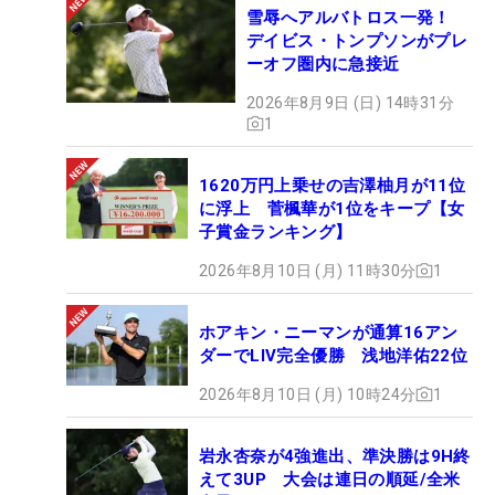
雪辱へアルバトロス一発！
デイビス・トンプソンがプレ
ーオフ圏内に急接近
2026年8月9日 (日) 14時31分
1
1620万円上乗せの吉澤柚月が11位
に浮上 菅楓華が1位をキープ【女
子賞金ランキング】
2026年8月10日 (月) 11時30分
1
ホアキン・ニーマンが通算16アン
ダーでLIV完全優勝 浅地洋佑22位
2026年8月10日 (月) 10時24分
1
岩永杏奈が4強進出、準決勝は9H終
えて3UP 大会は連日の順延/全米